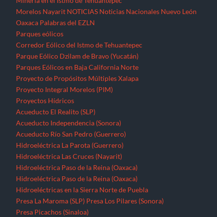
Minería en el Istmo de Tehuantepec
Morelos
Nayarit
NOTICIAS
Noticias Nacionales
Nuevo León
Oaxaca
Palabras del EZLN
Parques eólicos
Corredor Eólico del Istmo de Tehuantepec
Parque Eólico Dzilam de Bravo (Yucatán)
Parques Eólicos en Baja California Norte
Proyecto de Propósitos Múltiples Xalapa
Proyecto Integral Morelos (PIM)
Proyectos Hídricos
Acueducto El Realito (SLP)
Acueducto Independencia (Sonora)
Acueducto Río San Pedro (Guerrero)
Hidroeléctrica La Parota (Guerrero)
Hidroeléctrica Las Cruces (Nayarit)
Hidroeléctrica Paso de la Reina (Oaxaca)
Hidroeléctrica Paso de la Reina (Oaxaca)
Hidroeléctricas en la Sierra Norte de Puebla
Presa La Maroma (SLP)
Presa Los Pilares (Sonora)
Presa Picachos (Sinaloa)