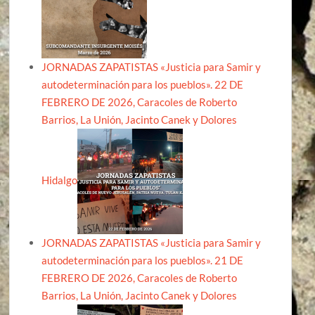
JORNADAS ZAPATISTAS «Justicia para Samir y
autodeterminación para los pueblos». 22 DE
FEBRERO DE 2026, Caracoles de Roberto
Barrios, La Unión, Jacinto Canek y Dolores
Hidalgo
JORNADAS ZAPATISTAS «Justicia para Samir y
autodeterminación para los pueblos». 21 DE
FEBRERO DE 2026, Caracoles de Roberto
Barrios, La Unión, Jacinto Canek y Dolores