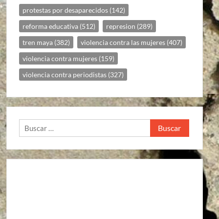
protestas por desaparecidos
(142)
reforma educativa
(512)
represion
(289)
tren maya
(382)
violencia contra las mujeres
(407)
violencia contra mujeres
(159)
violencia contra periodistas
(327)
Buscar: