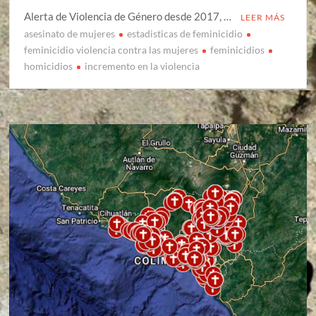
Alerta de Violencia de Género desde 2017, …
LEER MÁS
asesinato de mujeres
estadisticas de feminicidio
feminicidio violencia contra las mujeres
feminicidios
homicidios
incremento en la violencia