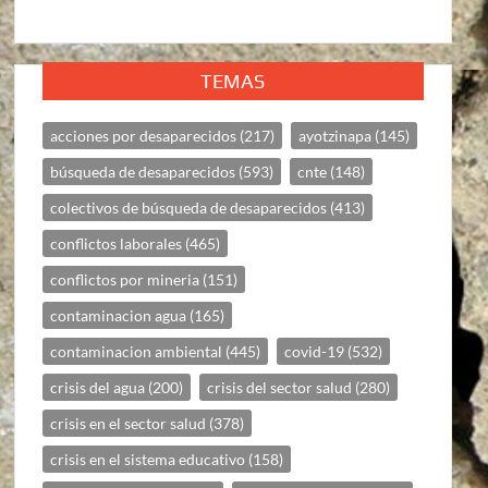
TEMAS
acciones por desaparecidos
(217)
ayotzinapa
(145)
búsqueda de desaparecidos
(593)
cnte
(148)
colectivos de búsqueda de desaparecidos
(413)
conflictos laborales
(465)
conflictos por mineria
(151)
contaminacion agua
(165)
contaminacion ambiental
(445)
covid-19
(532)
crisis del agua
(200)
crisis del sector salud
(280)
crisis en el sector salud
(378)
crisis en el sistema educativo
(158)