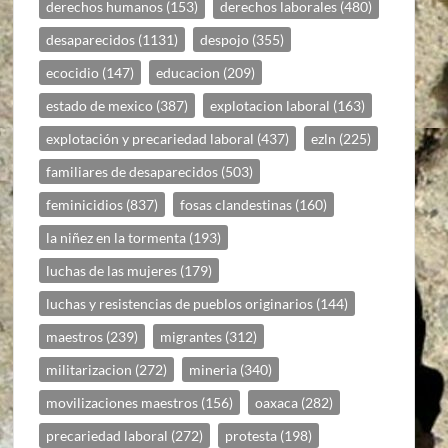
derechos humanos
(153)
derechos laborales
(480)
desaparecidos
(1131)
despojo
(355)
ecocidio
(147)
educacion
(209)
estado de mexico
(387)
explotacion laboral
(163)
explotación y precariedad laboral
(437)
ezln
(225)
familiares de desaparecidos
(503)
feminicidios
(837)
fosas clandestinas
(160)
la niñez en la tormenta
(193)
luchas de las mujeres
(179)
luchas y resistencias de pueblos originarios
(144)
maestros
(239)
migrantes
(312)
militarizacion
(272)
mineria
(340)
movilizaciones maestros
(156)
oaxaca
(282)
precariedad laboral
(272)
protesta
(198)