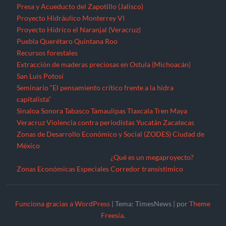
Presa y Acueducto del Zapotillo (Jalisco)
Proyecto Hidráulico Monterrey VI
Proyecto Hídrico el Naranjal (Veracruz)
Puebla
Querétaro
Quintana Roo
Recursos forestales
Extracción de maderas preciosas en Ostula (Michoacán)
San Luis Potosí
Seminario “El pensamiento crítico frente a la hidra
capitalista”
Sinaloa
Sonora
Tabasco
Tamaulipas
Tlaxcala
Tren Maya
Veracruz
Violencia contra periodistas
Yucatán
Zacatecas
Zonas de Desarrollo Económico y Social (ZODES) Ciudad de
México
¿Qué es un megaproyecto?
Zonas Económicas Especiales
Corredor transístimico
Funciona gracias a WordPress
|
Tema: TimesNews
|
por
Theme
Freesia
.