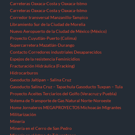
Carreteras Oaxaca-Costa y Oaxaca-Istmo
Carreteras Oaxaca-Costa y Oaxaca-Istmo
Corredor transversal Manzanillo-Tampico
Libramiento Sur de la Ciudad de Morelia
Nuevo Aeropuerto de la Ciudad de México (México)
Proyecto Cuyutlán-Puerto (Colima)
Supercarretera Mazatlán-Durango
Contacto
Corredores industriales
Desaparecidos
Espejos de la resistencia
Feminicidios
Fracturación Hidráulica (Fracking)
Hidrocarburos
Gasoducto Jaltipan – Salina Cruz
Gasoducto Salina Cruz – Tapachula
Gasoducto Tuxpan – Tula
Proyecto Aceites Terciarios del Golfo (Veracruz y Puebla)
Sistema de Transporte de Gas Natural Norte-Noroeste
Home
Jornaleros
MEGAPROYECTOS
Michoacán
Migrantes
Militarización
Minería
Minería en el Cerro de San Pedro