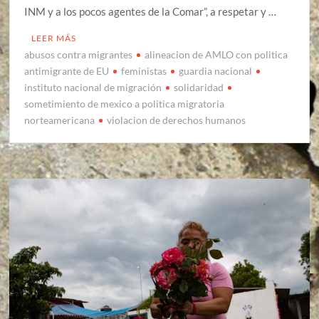
INM y a los pocos agentes de la Comar”, a respetar y …
LEER MÁS
abusos contra migrantes
alineacion de AMLO con politica
antimigrante de EU
feministas
guardia nacional
instituto nacional de migración
solidaridad
sometimiento de mexico a politica migratoria
norteamericana
violacion de derechos humanos