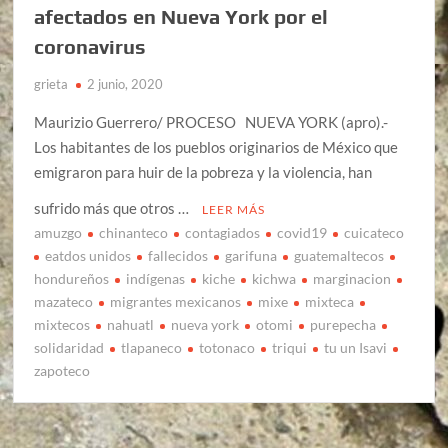
afectados en Nueva York por el
coronavirus
grieta
2 junio, 2020
Maurizio Guerrero/ PROCESO NUEVA YORK (apro).-
Los habitantes de los pueblos originarios de México que
emigraron para huir de la pobreza y la violencia, han
sufrido más que otros …
LEER MÁS
amuzgo
chinanteco
contagiados
covid19
cuicateco
eatdos unidos
fallecidos
garifuna
guatemaltecos
hondureños
indígenas
kiche
kichwa
marginacion
mazateco
migrantes mexicanos
mixe
mixteca
mixtecos
nahuatl
nueva york
otomi
purepecha
solidaridad
tlapaneco
totonaco
triqui
tu un Isavi
zapoteco