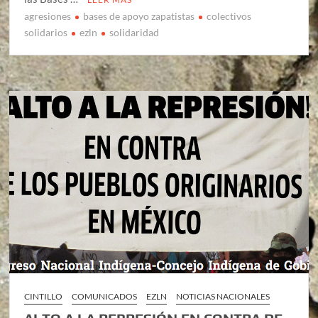
agresiones
bases de apoyo zapatistas
colectivos
solidarios
ezln
solidaridad
CINTILLO
COMUNICADOS
EZLN
NOTICIAS NACIONALES