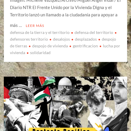
Imagen: Michelle Vázquez/Archivo Miguel Ángel Vidal / El
Diario NTR El Frente Unido por la Vivienda Digna y el
Territorio lanzó un llamado a la ciudadanía para apoyar a
más …
LEER MÁS
defensa de la tierra y el territorio
defensa del territorio
defensores territorio
desalojos
desplazados
despojo
de tierras
despojo de vivienda
gentrificacion
lucha por
vivienda
solidaridad