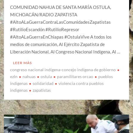
COMUNIDAD NAHUA DE SANTA MARÍA OSTULA,
MICHOACÁN/RADIO ZAPATISTA
#AltoALaGuerraContraLasComunidadesZapatistas
#RutilioEscandón #RutilioRepresor
#AltoALaGuerraEnChiapas #OstulaVive A todos los
medios de comunicación, Al Ejército Zapatista de
Liberación Nacional, Al Congreso Nacional Indígena, Al …
LEER MÁS
congreso nacional indígena-concejo indígena de gobierno
ezln
nahuas
ostula
paramilitares orcao
pueblos
indigenas
solidaridad
violencia contra pueblos
indigenas
zapatistas