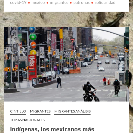
covid-19
mexico
migrantes
patronas
solidaridad
CINTILLO
MIGRANTES
MIGRANTES ANÁLISIS
TEMAS NACIONALES
Indígenas, los mexicanos más