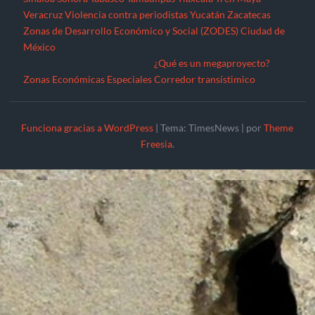
Veracruz
Violencia contra periodistas
Yucatán
Zacatecas
Zonas de Desarrollo Económico y Social (ZODES) Ciudad de
México
¿Qué es un megaproyecto?
Zonas Económicas Especiales
Corredor transístimico
Funciona gracias a WordPress
|
Tema: TimesNews
|
por
Theme
Freesia
.