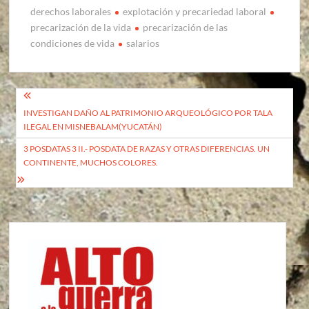
derechos laborales
explotación y precariedad laboral
precarización de la vida
precarización de las
condiciones de vida
salarios
Navegación
INVESTIGAN DAÑO AL PATRIMONIO ARQUEOLÓGICO POR TALA
de
ILEGAL EN MISNEBALAM(YUCATÁN)
entradas
3 POSDATAS 3 II.- POSDATA DE RAZAS Y OTRAS DIFERENCIAS. UN
CONTINENTE, MUCHOS COLORES.