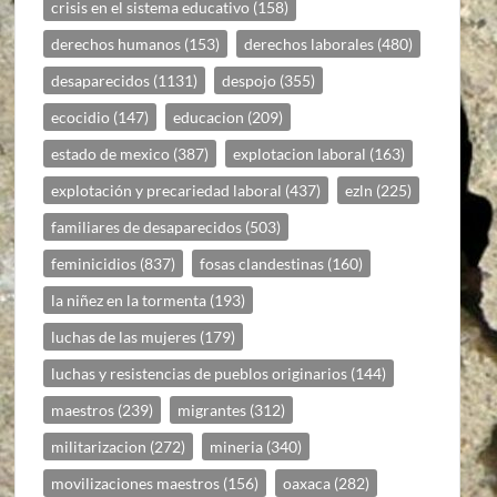
crisis en el sistema educativo
(158)
derechos humanos
(153)
derechos laborales
(480)
desaparecidos
(1131)
despojo
(355)
ecocidio
(147)
educacion
(209)
estado de mexico
(387)
explotacion laboral
(163)
explotación y precariedad laboral
(437)
ezln
(225)
familiares de desaparecidos
(503)
feminicidios
(837)
fosas clandestinas
(160)
la niñez en la tormenta
(193)
luchas de las mujeres
(179)
luchas y resistencias de pueblos originarios
(144)
maestros
(239)
migrantes
(312)
militarizacion
(272)
mineria
(340)
movilizaciones maestros
(156)
oaxaca
(282)