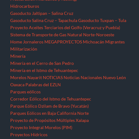
Hidrocarburos
Gasoducto Jaltipan – Salina Cruz
Gasoducto Salina Cruz – Tapachula
Gasoducto Tuxpan – Tula
Proyecto Aceites Terciarios del Golfo (Veracruz y Puebla)
Sistema de Transporte de Gas Natural Norte-Noroeste
Home
Jornaleros
MEGAPROYECTOS
Michoacán
Migrantes
Militarización
Minería
Minería en el Cerro de San Pedro
Minería en el Istmo de Tehuantepec
Morelos
Nayarit
NOTICIAS
Noticias Nacionales
Nuevo León
Oaxaca
Palabras del EZLN
Parques eólicos
Corredor Eólico del Istmo de Tehuantepec
Parque Eólico Dzilam de Bravo (Yucatán)
Parques Eólicos en Baja California Norte
Proyecto de Propósitos Múltiples Xalapa
Proyecto Integral Morelos (PIM)
Proyectos Hídricos