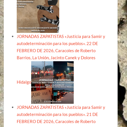
JORNADAS ZAPATISTAS «Justicia para Samir y
autodeterminación para los pueblos». 22 DE
FEBRERO DE 2026, Caracoles de Roberto
Barrios, La Unión, Jacinto Canek y Dolores
Hidalgo
JORNADAS ZAPATISTAS «Justicia para Samir y
autodeterminación para los pueblos». 21 DE
FEBRERO DE 2026, Caracoles de Roberto