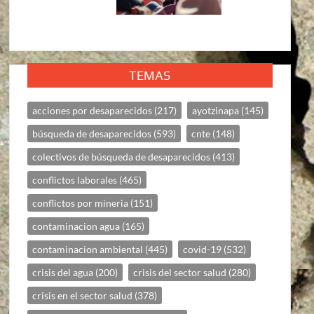
TEMAS
acciones por desaparecidos
(217)
ayotzinapa
(145)
búsqueda de desaparecidos
(593)
cnte
(148)
colectivos de búsqueda de desaparecidos
(413)
conflictos laborales
(465)
conflictos por mineria
(151)
contaminacion agua
(165)
contaminacion ambiental
(445)
covid-19
(532)
crisis del agua
(200)
crisis del sector salud
(280)
crisis en el sector salud
(378)