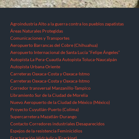
Agroindustria
Alto a la guerra contra los pueblos zapatistas
Áreas Naturales Protegidas
Comunicaciones y Transportes
Aeropuerto Barrancas del Cobre (Chihuahua)
Aeropuerto Internacional de Santa Lucía “Felipe Ángeles”
Autopista La Pera-Cuautla
Autopista Toluca-Naucalpán
Autopista Urbana Oriente
Carreteras Oaxaca-Costa y Oaxaca-Istmo
Carreteras Oaxaca-Costa y Oaxaca-Istmo
Corredor transversal Manzanillo-Tampico
Libramiento Sur de la Ciudad de Morelia
Nuevo Aeropuerto de la Ciudad de México (México)
Proyecto Cuyutlán-Puerto (Colima)
Supercarretera Mazatlán-Durango
Contacto
Corredores industriales
Desaparecidos
Espejos de la resistencia
Feminicidios
Fracturación Hidráulica (Fracking)