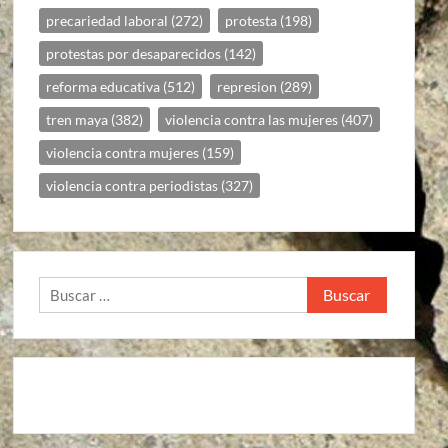
precariedad laboral
(272)
protesta
(198)
protestas por desaparecidos
(142)
reforma educativa
(512)
represion
(289)
tren maya
(382)
violencia contra las mujeres
(407)
violencia contra mujeres
(159)
violencia contra periodistas
(327)
Buscar: