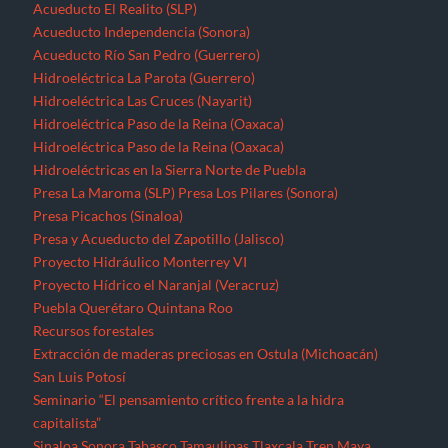
Acueducto El Realito (SLP)
Acueducto Independencia (Sonora)
Acueducto Río San Pedro (Guerrero)
Hidroeléctrica La Parota (Guerrero)
Hidroeléctrica Las Cruces (Nayarit)
Hidroeléctrica Paso de la Reina (Oaxaca)
Hidroeléctrica Paso de la Reina (Oaxaca)
Hidroeléctricas en la Sierra Norte de Puebla
Presa La Maroma (SLP)
Presa Los Pilares (Sonora)
Presa Picachos (Sinaloa)
Presa y Acueducto del Zapotillo (Jalisco)
Proyecto Hidráulico Monterrey VI
Proyecto Hídrico el Naranjal (Veracruz)
Puebla
Querétaro
Quintana Roo
Recursos forestales
Extracción de maderas preciosas en Ostula (Michoacán)
San Luis Potosí
Seminario “El pensamiento crítico frente a la hidra
capitalista”
Sinaloa
Sonora
Tabasco
Tamaulipas
Tlaxcala
Tren Maya