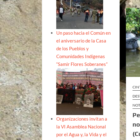
Un paso hacia el Común en
el aniversario de la Casa
de los Pueblos y
Comunidades Indígenas
“Samir Flores Soberanes”
CIN
DES
NOT
Pe
Organizaciones invitan a
no
la VI Asamblea Nacional
(C
por el Agua y, la Vida y el