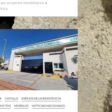
 por proyectos inmobiliarios
trica
A
CINTILLO
ESPEJOS DE LA RESISTENCIA
YECTOS
MORELOS
NOTICIAS NACIONALES