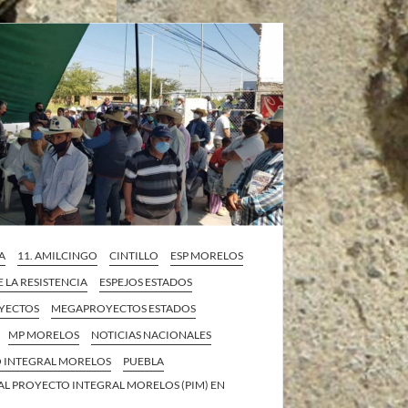
A
11. AMILCINGO
CINTILLO
ESP MORELOS
E LA RESISTENCIA
ESPEJOS ESTADOS
YECTOS
MEGAPROYECTOS ESTADOS
MP MORELOS
NOTICIAS NACIONALES
 INTEGRAL MORELOS
PUEBLA
AL PROYECTO INTEGRAL MORELOS (PIM) EN