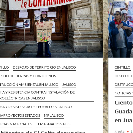
TILLO
DESPOJO DE TERRITORIO EN JALISCO
CINTILLO
POJO DE TIERRAS Y TERRITORIOS
DESPOJO D
TRUCCIÓN AMBIENTAL EN JALISCO
JALISCO
DESTRUCC
HA Y RESISTENCIA CONTRA INSTALACIÓN DE
NOTICIAS
ROELÉCTRICAS EN JALISCO
Ciento
HA Y RESISTENCIA DEL PUEBLO EN JALISCO
Guadal
APROYECTOS ESTADOS
MP JALISCO
en Jua
ICIAS NACIONALES
TEMAS NACIONALES
grieta
1