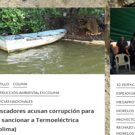
TILLO
COLIMA
10. HUEXC
TRUCCIÓN AMBIENTAL EN COLIMA
ESPEJOS D
ICIAS NACIONALES
MEGAPRO
scadores acusan corrupción para
MORELOS
 sancionar a Termoeléctrica
PROYECTO
RECHAZO 
olima)
MORELOS