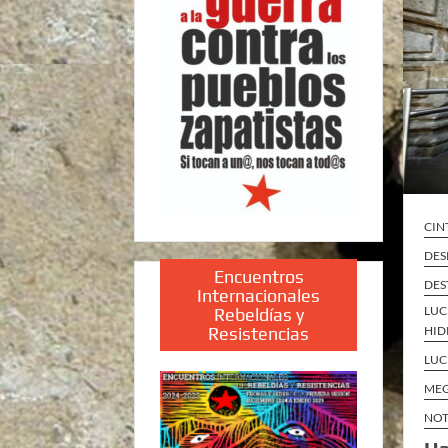
CIN
DES
Encuentros
DES
Internacionales
LUC
Rebeldías y
Resistencias
HID
LUC
MEG
NOT