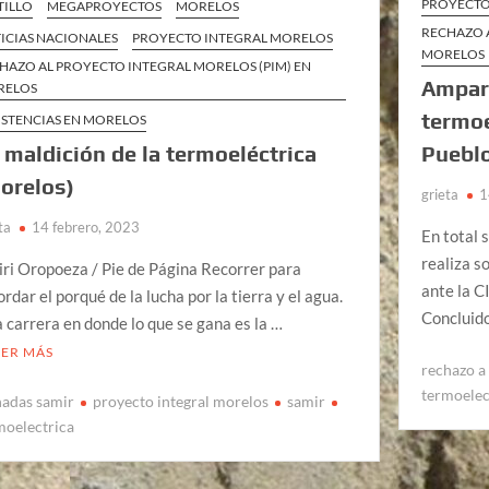
PROYECTO
TILLO
MEGAPROYECTOS
MORELOS
RECHAZO 
ICIAS NACIONALES
PROYECTO INTEGRAL MORELOS
MORELOS
HAZO AL PROYECTO INTEGRAL MORELOS (PIM) EN
Amparo
RELOS
termoe
ISTENCIAS EN MORELOS
 maldición de la termoeléctrica
Pueblo
orelos)
grieta
1
ta
14 febrero, 2023
En total 
realiza s
iri Oropoeza / Pie de Página Recorrer para
ante la C
ordar el porqué de la lucha por la tierra y el agua.
Concluido
 carrera en donde lo que se gana es la …
EER MÁS
rechazo a
termoelec
nadas samir
proyecto integral morelos
samir
moelectrica