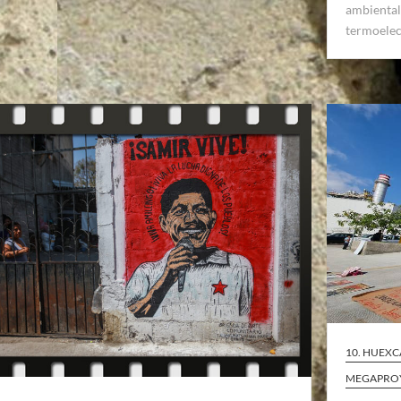
ambiental
termoelec
10. HUEXC
MEGAPRO