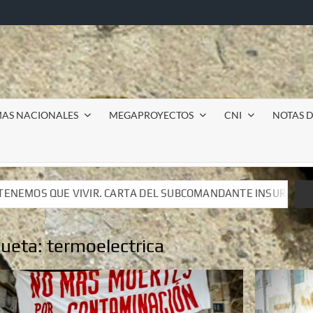
MAS NACIONALES
MEGAPROYECTOS
CNI
NOTAS D
L SUBCOMANDANTE INSURGENTE MOISÉS A LUIS DE TAVIRA
L SUBCOMANDANTE INSURGENTE MOISÉS A LUIS DE TAVIRA
queta:
termoelectrica