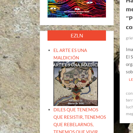
Ha
me
“P
co
EZLN
grie
Ima
EL ARTE ES UNA
El 
MALDICIÓN
org
sob
L
con
terr
luc
DILES QUE TENEMOS
meg
QUE RESISTIR, TENEMOS
QUE REBELARNOS,
TENEMOS QUE VIVIR.