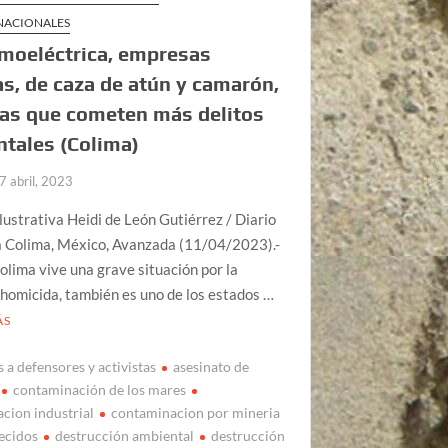
 NACIONALES
moeléctrica, empresas
s, de caza de atún y camarón,
las que cometen más delitos
tales (Colima)
7 abril, 2023
lustrativa Heidi de León Gutiérrez / Diario
 Colima, México, Avanzada (11/04/2023).-
olima vive una grave situación por la
 homicida, también es uno de los estados …
ÁS
 a defensores y activistas
asesinato de
contaminación de los mares
cion industrial
contaminacion por mineria
ecidos
destrucción ambiental
destrucción