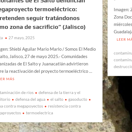
bitantes de El Salto denuncian
gaproyecto termoeléctrico:
Imagen: Z
Zona Doc
retenden seguir tratándonos
miércoles
mo zona de sacrificio” (Jalisco)
Guadalaja
ta
27 mayo, 2025
LEER M
gen: Shiebi Aguilar Mario Marlo / Somos El Medio
contamin
Salto, Jalisco, 27 de mayo 2025.- Comunidades
contamina
anizadas de El Salto y Juanacatlán advirtieron
destrucci
re la reactivación del proyecto termoeléctrico …
EER MÁS
taminación de ríos
defensa de la tierra y el
itorio
defensa del agua
el salto
gasoducto
ha contra megapoyectos
resistencia contra
aproyectos
termoelectrica