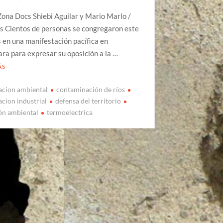
ona Docs Shiebi Aguilar y Mario Marlo /
s Cientos de personas se congregaron este
 en una manifestación pacífica en
ra para expresar su oposición a la …
ÁS
acion ambiental
contaminación de ríos
cion industrial
defensa del territorio
ón ambiental
termoelectrica