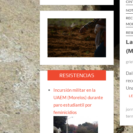
CIN
NOT
REC
MO
RES
La
(M
grie
Dal
RESISTENCIAS
rec
Una
Incursión militar en la
L
UAEM (Morelos) durante
paro estudiantil por
jor
feminicidios
ter