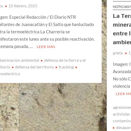
ta
10 febrero, 2025
NOTICIAS
La Ter
gen: Especial Redacción / El Diario NTR
minera
itantes de Juanacatlán y El Salto que hanluchado
tra la termoeléctrica La Charrería se
entre 
ifestaron este lunes ante su posible reactivación.
ambien
semana pasada, …
LEER MÁS
grieta
1
taminacion ambiental
defensa de la tierra y el
Imagen: I
itorio
defensa del territorio
fracking
Avanzada
moelectrica
No sólo C
violencia
LEER M
agresiones
activistas
contamina
desapar