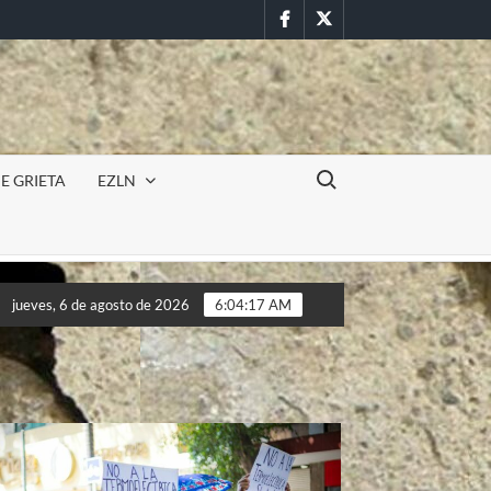
Facebook
Twitter
Buscar:
E GRIETA
EZLN
Incursión militar en la UAEM (Morelos) durante paro estudia
jueves, 6 de agosto de 2026
6:04:19 AM
Incursión militar en la UAEM (Morelos) durante paro estudia