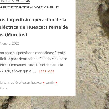
 INTEGRAL MORELOS
AL PROYECTO INTEGRAL MORELOS (PIM) EN
s impedirán operación de la
léctrica de Huexca: Frente de
s (Morelos)
4 enero, 2021
son once suspensiones concedidas; Frente
olicitud para demandar al Estado Méxicano
INDH Emmanuel Ruiz | El Sol de Cuautla
 2020, año en que el …
LEER MÁS
 la termoeléctrica en huexca
samir
trica