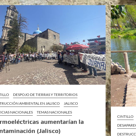
TILLO
DESPOJO DE TIERRAS Y TERRITORIOS
TRUCCIÓN AMBIENTAL EN JALISCO
JALISCO
ICIAS NACIONALES
TEMAS NACIONALES
CINTILLO
rmoeléctricas aumentarían la
DESAPARE
ntaminación (Jalisco)
DESTRUCC