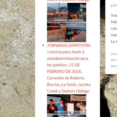
grie
Ima
Hab
con
man
La 
JORNADAS ZAPATISTAS
«Justicia para Samir y
con
autodeterminación para
terr
los pueblos». 21 DE
ter
FEBRERO DE 2026,
Caracoles de Roberto
Barrios, La Unión, Jacinto
Canek y Dolores Hidalgo