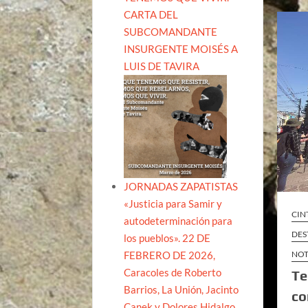
CARTA DEL
SUBCOMANDANTE
INSURGENTE MOISÉS A
LUIS DE TAVIRA
JORNADAS ZAPATISTAS
«Justicia para Samir y
CIN
autodeterminación para
DES
los pueblos». 22 DE
FEBRERO DE 2026,
NOT
Caracoles de Roberto
Te
Barrios, La Unión, Jacinto
co
Canek y Dolores Hidalgo