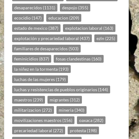
desaparecidos
(1131)
despojo
(355)
ecocidio
(147)
educacion
(209)
estado de mexico
(387)
explotacion laboral
(163)
explotación y precariedad laboral
(437)
ezln
(225)
familiares de desaparecidos
(503)
feminicidios
(837)
fosas clandestinas
(160)
la niñez en la tormenta
(193)
luchas de las mujeres
(179)
luchas y resistencias de pueblos originarios
(144)
maestros
(239)
migrantes
(312)
militarizacion
(272)
mineria
(340)
movilizaciones maestros
(156)
oaxaca
(282)
precariedad laboral
(272)
protesta
(198)