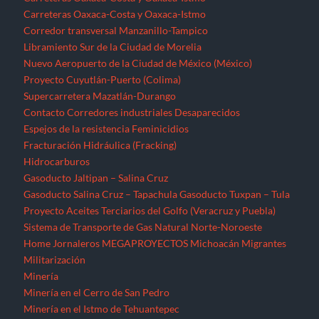
Gasoducto Salina Cruz – Tapachula
Gasoducto Tuxpan – Tula
Proyecto Aceites Terciarios del Golfo (Veracruz y Puebla)
Sistema de Transporte de Gas Natural Norte-Noroeste
Home
Jornaleros
MEGAPROYECTOS
Michoacán
Migrantes
Militarización
Minería
Minería en el Cerro de San Pedro
Minería en el Istmo de Tehuantepec
Morelos
Nayarit
NOTICIAS
Noticias Nacionales
Nuevo León
Oaxaca
Palabras del EZLN
Parques eólicos
Corredor Eólico del Istmo de Tehuantepec
Parque Eólico Dzilam de Bravo (Yucatán)
Parques Eólicos en Baja California Norte
Proyecto de Propósitos Múltiples Xalapa
Proyecto Integral Morelos (PIM)
Proyectos Hídricos
Acueducto El Realito (SLP)
Acueducto Independencia (Sonora)