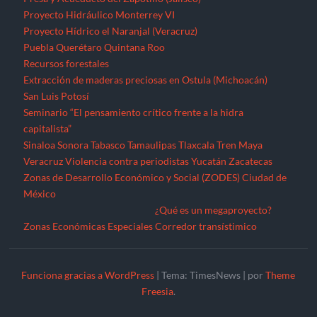
México
¿Qué es un megaproyecto?
Zonas Económicas Especiales
Corredor transístimico
Funciona gracias a WordPress
|
Tema: TimesNews
|
por
Theme
Freesia
.