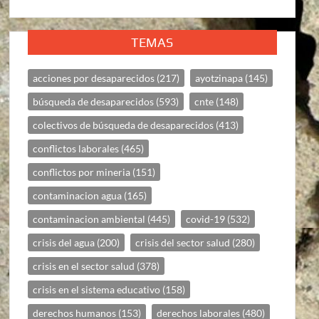
TEMAS
acciones por desaparecidos
(217)
ayotzinapa
(145)
búsqueda de desaparecidos
(593)
cnte
(148)
colectivos de búsqueda de desaparecidos
(413)
conflictos laborales
(465)
conflictos por mineria
(151)
contaminacion agua
(165)
contaminacion ambiental
(445)
covid-19
(532)
crisis del agua
(200)
crisis del sector salud
(280)
crisis en el sector salud
(378)
crisis en el sistema educativo
(158)
derechos humanos
(153)
derechos laborales
(480)