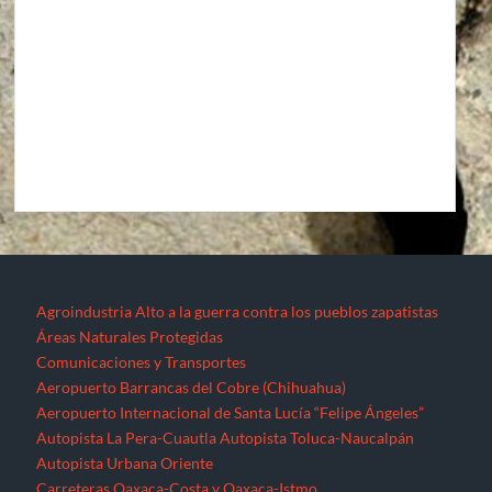
Agroindustria
Alto a la guerra contra los pueblos zapatistas
Áreas Naturales Protegidas
Comunicaciones y Transportes
Aeropuerto Barrancas del Cobre (Chihuahua)
Aeropuerto Internacional de Santa Lucía “Felipe Ángeles”
Autopista La Pera-Cuautla
Autopista Toluca-Naucalpán
Autopista Urbana Oriente
Carreteras Oaxaca-Costa y Oaxaca-Istmo
Carreteras Oaxaca-Costa y Oaxaca-Istmo
Corredor transversal Manzanillo-Tampico
Libramiento Sur de la Ciudad de Morelia
Nuevo Aeropuerto de la Ciudad de México (México)
Proyecto Cuyutlán-Puerto (Colima)
Supercarretera Mazatlán-Durango
Contacto
Corredores industriales
Desaparecidos
Espejos de la resistencia
Feminicidios
Fracturación Hidráulica (Fracking)
Hidrocarburos
Gasoducto Jaltipan – Salina Cruz