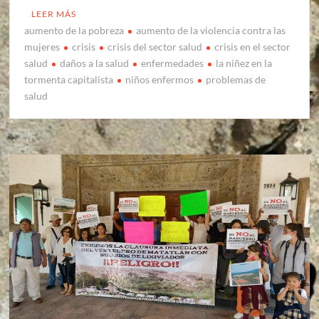
LEER MÁS
aumento de la pobreza
aumento de la violencia contra las
mujeres
crisis
crisis del sector salud
crisis en el sector
salud
daños a la salud
enfermedades
la niñez en la
tormenta capitalista
niños enfermos
problemas de
salud