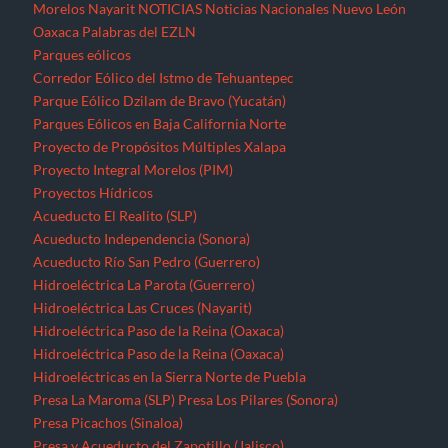
Acueducto Río San Pedro (Guerrero)
Hidroeléctrica La Parota (Guerrero)
Hidroeléctrica Las Cruces (Nayarit)
Hidroeléctrica Paso de la Reina (Oaxaca)
Hidroeléctrica Paso de la Reina (Oaxaca)
Hidroeléctricas en la Sierra Norte de Puebla
Presa La Maroma (SLP)
Presa Los Pilares (Sonora)
Presa Picachos (Sinaloa)
Presa y Acueducto del Zapotillo (Jalisco)
Proyecto Hidráulico Monterrey VI
Proyecto Hídrico el Naranjal (Veracruz)
Puebla
Querétaro
Quintana Roo
Recursos forestales
Extracción de maderas preciosas en Ostula (Michoacán)
San Luis Potosí
Seminario “El pensamiento crítico frente a la hidra
capitalista”
Sinaloa
Sonora
Tabasco
Tamaulipas
Tlaxcala
Tren Maya
Veracruz
Violencia contra periodistas
Yucatán
Zacatecas
Zonas de Desarrollo Económico y Social (ZODES) Ciudad de