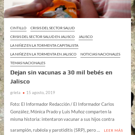
CINTILLO
CRISIS DEL SECTOR SALUD
CRISIS DEL SECTOR SALUD EN JALISCO
JALISCO
LA NIÑEZ EN LA TORMENTA CAPITALISTA
LA NIÑEZ EN LA TORMENTA EN JALISCO
NOTICIAS NACIONALES
TEMAS NACIONALES
Dejan sin vacunas a 30 mil bebés en
Jalisco
grieta
15 agosto, 2019
Foto: El Informador Redacción / El Informador Carlos
González, Mónica Prado y Luis Muñoz comparten la
misma historia: intentaron vacunar a sus hijos contra
sarampión, rubéola y parotiditis (SRP), pero …
LEER MÁS