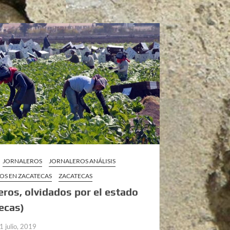
JORNALEROS
JORNALEROS ANÁLISIS
OS EN ZACATECAS
ZACATECAS
eros, olvidados por el estado
ecas)
1 julio, 2019