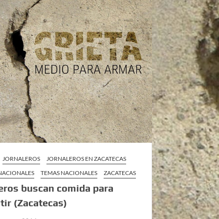
JORNALEROS
JORNALEROS EN ZACATECAS
 NACIONALES
TEMAS NACIONALES
ZACATECAS
eros buscan comida para
tir (Zacatecas)