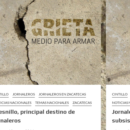
TILLO
JORNALEROS
JORNALEROS EN ZACATECAS
CINTILLO
ICIAS NACIONALES
TEMAS NACIONALES
ZACATECAS
NOTICIAS
esnillo, principal destino de
Jornal
rnaleros
subsis