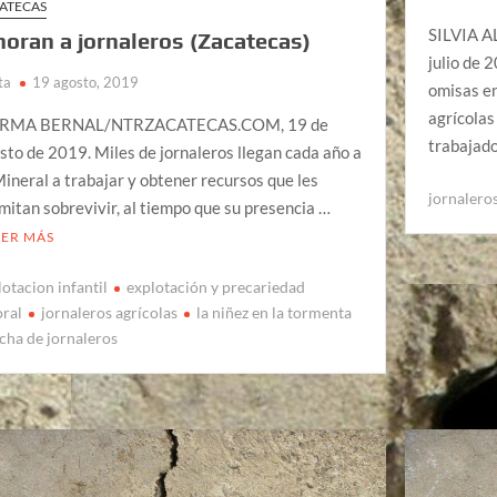
ATECAS
SILVIA 
noran a jornaleros (Zacatecas)
julio de 
ta
19 agosto, 2019
omisas en
agrícolas
RMA BERNAL/NTRZACATECAS.COM, 19 de
trabajad
sto de 2019. Miles de jornaleros llegan cada año a
Mineral a trabajar y obtener recursos que les
jornaleros
mitan sobrevivir, al tiempo que su presencia …
EER MÁS
lotacion infantil
explotación y precariedad
oral
jornaleros agrícolas
la niñez en la tormenta
cha de jornaleros