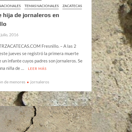
 NACIONALES
TEMAS NACIONALES
ZACATECAS
e hija de jornaleros en
llo
 julio, 2016
RZACATECAS.COM Fresnillo. – A las 2
este jueves se registró la primera muerte
e un infante cuyos padres son jornaleros. Se
una niña de …
LEER MÁS
ón de menores
jornaleros