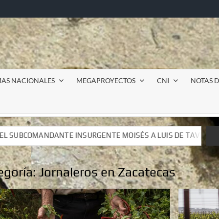
MAS NACIONALES
MEGAPROYECTOS
CNI
NOTAS D
MOISÉS A LUIS DE TAVIRA
Incursión militar en la UAE
MOISÉS A LUIS DE TAVIRA
Incursión militar en la UAE
egoría:
Jornaleros en Zacatecas