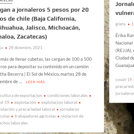
ATECAS
Jornal
gan a jornaleros 5 pesos por 20
vulner
los de chile (Baja California,
grieta
1
ihuahua, Jalisco, Michoacán,
Érika Ra
naloa, Zacatecas)
Nacional 
ta
28 diciembre, 2021
(REJJA), 
Ciudad de
más de llenar cubetas, las cargan de 100 a 500
Guanajua
ros para depositar su contenido en un camión
tha Becerra | El Sol de México, martes 28 de
covid-19
iembre de …
LEER MÁS
precaried
jornalero
icultura de exportacion
condiciones laborales
id-19
explotación
explotacion laboral
lotación y precariedad laboral
jornaleros
ícolas
trabajadores agricolas
violacion de
echos laborales