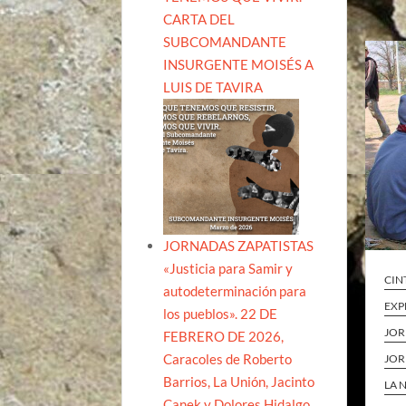
CARTA DEL
SUBCOMANDANTE
INSURGENTE MOISÉS A
LUIS DE TAVIRA
JORNADAS ZAPATISTAS
«Justicia para Samir y
CIN
autodeterminación para
EXP
los pueblos». 22 DE
JOR
FEBRERO DE 2026,
Caracoles de Roberto
JOR
Barrios, La Unión, Jacinto
LA 
Canek y Dolores Hidalgo