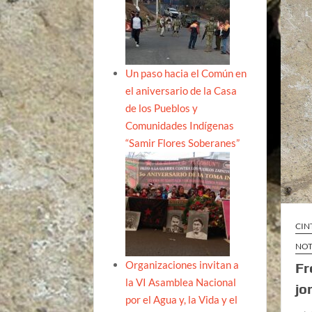
Un paso hacia el Común en
el aniversario de la Casa
de los Pueblos y
Comunidades Indígenas
“Samir Flores Soberanes”
CIN
NOT
Organizaciones invitan a
Fr
la VI Asamblea Nacional
jo
por el Agua y, la Vida y el