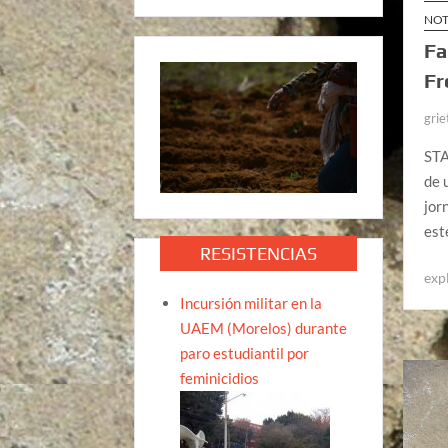
NOT
Fa
Fr
grie
STA
de 
jor
est
RESISTENCIAS
exp
Incursión militar en la
UAEM (Morelos) durante
paro estudiantil por
feminicidios