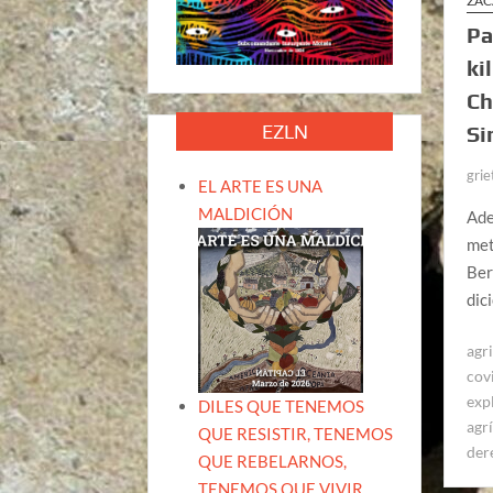
ZAC
Pa
ki
Ch
EZLN
Si
grie
EL ARTE ES UNA
MALDICIÓN
Ade
met
Ber
dic
agr
cov
exp
DILES QUE TENEMOS
agr
QUE RESISTIR, TENEMOS
der
QUE REBELARNOS,
TENEMOS QUE VIVIR.