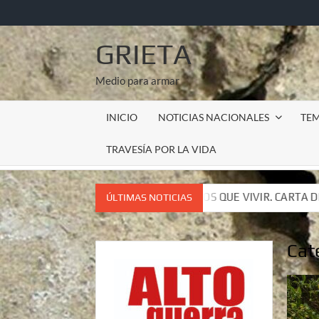
Saltar
al
contenido
GRIETA
Medio para armar
INICIO
NOTICIAS NACIONALES
TE
TRAVESÍA POR LA VIDA
TENEMOS QUE VIVIR. CARTA DEL SUBCOMANDANTE INSURGENTE 
ÚLTIMAS NOTICIAS
TENEMOS QUE VIVIR. CARTA DEL SUBCOMANDANTE INSURGENTE 
Cat