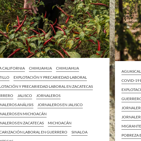
A CALIFORNIA
CHIHUAHUA
CHIHUAHUA
AGUASCAL
TILLO
EXPLOTACIÓN Y PRECARIEDAD LABORAL
COVID-19
LOTACIÓN Y PRECARIEDAD LABORAL EN ZACATECAS
EXPLOTAC
ERRERO
JALISCO
JORNALEROS
GUERRER
NALEROS ANÁLISIS
JORNALEROS EN JALISCO
JORNALER
NALEROS EN MICHOACÁN
JORNALER
NALEROS EN ZACATECAS
MICHOACÁN
MIGRANTE
CARIZACIÓN LABORAL EN GUERRERO
SINALOA
POBREZA 