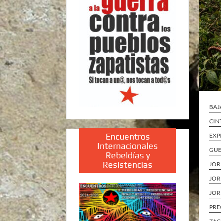
BAJ
CIN
Encuentros
EXP
Internacionales
GU
Rebeldías y
Resistencias
JOR
JOR
JOR
PRE