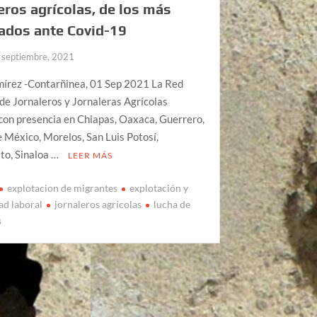
eros agrícolas, de los más
ados ante Covid-19
 septiembre, 2021
mírez -Contarñinea, 01 Sep 2021 La Red
de Jornaleros y Jornaleras Agrícolas
con presencia en Chiapas, Oaxaca, Guerrero,
 México, Morelos, San Luis Potosí,
to, Sinaloa …
LEER MÁS
explotacion de migrantes
explotación y
ad laboral
jornaleros agrícolas
lucha de
s