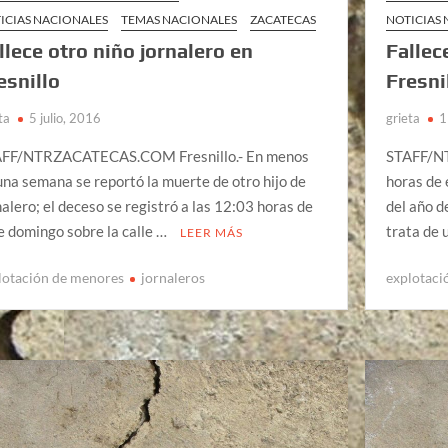
ICIAS NACIONALES
TEMAS NACIONALES
ZACATECAS
NOTICIAS
llece otro niño jornalero en
Fallec
esnillo
Fresni
ta
5 julio, 2016
grieta
1
FF/NTRZACATECAS.COM Fresnillo.- En menos
STAFF/NT
una semana se reportó la muerte de otro hijo de
horas de 
nalero; el deceso se registró a las 12:03 horas de
del año d
e domingo sobre la calle …
trata de 
LEER MÁS
lotación de menores
jornaleros
explotaci