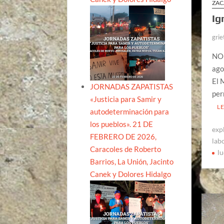
ZAC
Ig
grie
NO
ago
El 
JORNADAS ZAPATISTAS
per
«Justicia para Samir y
L
autodeterminación para
los pueblos». 21 DE
exp
FEBRERO DE 2026,
lab
Caracoles de Roberto
lu
Barrios, La Unión, Jacinto
Canek y Dolores Hidalgo