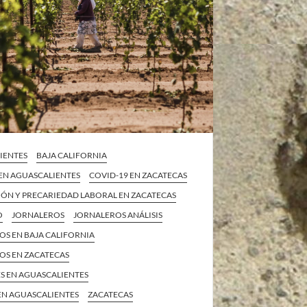
IENTES
BAJA CALIFORNIA
 EN AGUASCALIENTES
COVID-19 EN ZACATECAS
IÓN Y PRECARIEDAD LABORAL EN ZACATECAS
O
JORNALEROS
JORNALEROS ANÁLISIS
OS EN BAJA CALIFORNIA
OS EN ZACATECAS
S EN AGUASCALIENTES
EN AGUASCALIENTES
ZACATECAS