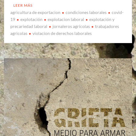
LEER MÁS
agricultura de exportacion
condiciones laborales
covid-
19
explotación
explotacion laboral
explotación y
precariedad laboral
jornaleros agrícolas
trabajadores
agricolas
violacion de derechos laborales