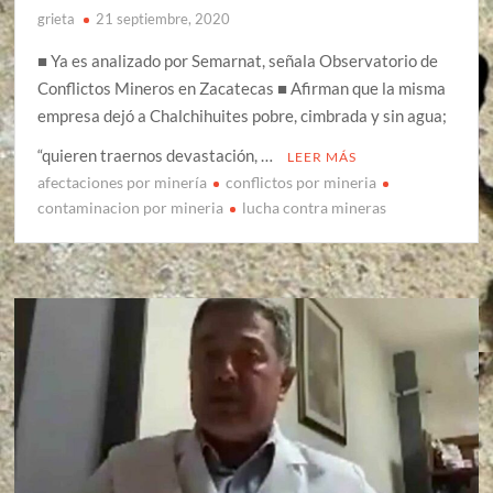
grieta
21 septiembre, 2020
■ Ya es analizado por Semarnat, señala Observatorio de
Conflictos Mineros en Zacatecas ■ Afirman que la misma
empresa dejó a Chalchihuites pobre, cimbrada y sin agua;
“quieren traernos devastación, …
LEER MÁS
afectaciones por minería
conflictos por mineria
contaminacion por mineria
lucha contra mineras