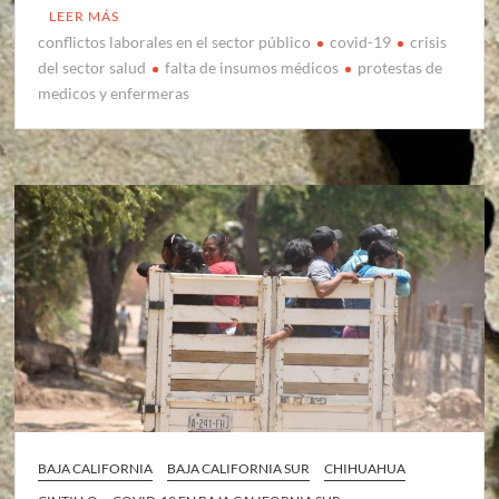
LEER MÁS
conflictos laborales en el sector público
covid-19
crisis
del sector salud
falta de insumos médicos
protestas de
medicos y enfermeras
BAJA CALIFORNIA
BAJA CALIFORNIA SUR
CHIHUAHUA