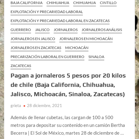
BAJA CALIFORNIA
CHIHUAHUA
CHIHUAHUA
CINTILLO
EXPLOTACIÓN Y PRECARIEDAD LABORAL
EXPLOTACIÓN Y PRECARIEDAD LABORAL EN ZACATECAS
GUERRERO
JALISCO
JORNALEROS
JORNALEROS ANÁLISIS
JORNALEROS EN JALISCO
JORNALEROS EN MICHOACÁN
JORNALEROS EN ZACATECAS
MICHOACÁN
PRECARIZACIÓN LABORAL EN GUERRERO
SINALOA
ZACATECAS
Pagan a jornaleros 5 pesos por 20 kilos
de chile (Baja California, Chihuahua,
Jalisco, Michoacán, Sinaloa, Zacatecas)
grieta
28 diciembre, 2021
Además de llenar cubetas, las cargan de 100 a 500
metros para depositar su contenido en un camión Bertha
Becerra | El Sol de México, martes 28 de diciembre de …