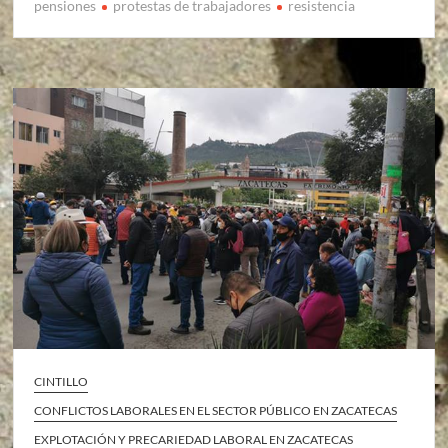
pensiones
protestas de trabajadores
resistencia
CINTILLO
CONFLICTOS LABORALES EN EL SECTOR PÚBLICO EN ZACATECAS
EXPLOTACIÓN Y PRECARIEDAD LABORAL EN ZACATECAS