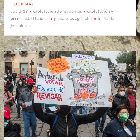
LEER MÁS
covid-19
explotacion de migrantes
explotación y
precariedad laboral
jornaleros agrícolas
lucha de
jornaleros