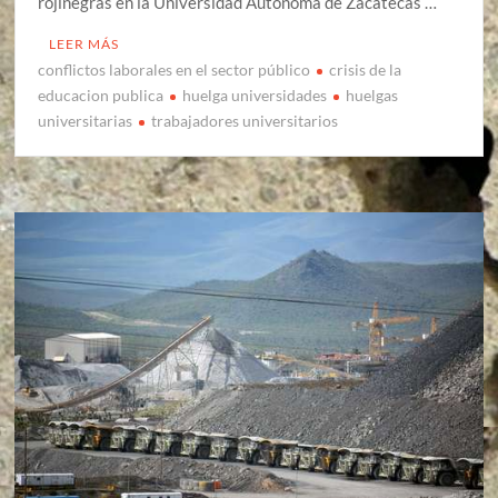
rojinegras en la Universidad Autónoma de Zacatecas …
LEER MÁS
conflictos laborales en el sector público
crisis de la
educacion publica
huelga universidades
huelgas
universitarias
trabajadores universitarios