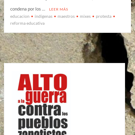
condena por los …
LEER MÁS
educacion
indígenas
maestros
mixes
protesta
reforma educativa