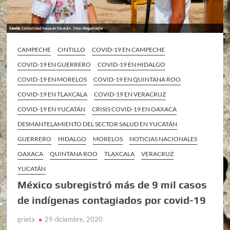
CAMPECHE
CINTILLO
COVID-19 EN CAMPECHE
COVID-19 EN GUERRERO
COVID-19 EN HIDALGO
COVID-19 EN MORELOS
COVID-19 EN QUINTANA ROO
COVID-19 EN TLAXCALA
COVID-19 EN VERACRUZ
COVID-19 EN YUCATÁN
CRISIS COVID-19 EN OAXACA
DESMANTELAMIENTO DEL SECTOR SALUD EN YUCATÁN
GUERRERO
HIDALGO
MORELOS
NOTICIAS NACIONALES
OAXACA
QUINTANA ROO
TLAXCALA
VERACRUZ
YUCATÁN
México subregistró más de 9 mil casos
de indígenas contagiados por covid-19
grieta
29 diciembre, 2020