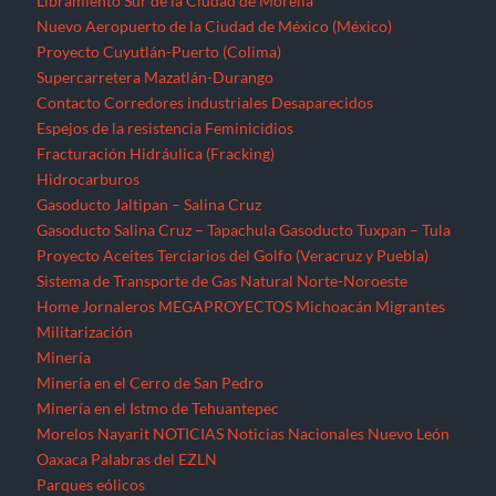
Libramiento Sur de la Ciudad de Morelia
Nuevo Aeropuerto de la Ciudad de México (México)
Proyecto Cuyutlán-Puerto (Colima)
Supercarretera Mazatlán-Durango
Contacto
Corredores industriales
Desaparecidos
Espejos de la resistencia
Feminicidios
Fracturación Hidráulica (Fracking)
Hidrocarburos
Gasoducto Jaltipan – Salina Cruz
Gasoducto Salina Cruz – Tapachula
Gasoducto Tuxpan – Tula
Proyecto Aceites Terciarios del Golfo (Veracruz y Puebla)
Sistema de Transporte de Gas Natural Norte-Noroeste
Home
Jornaleros
MEGAPROYECTOS
Michoacán
Migrantes
Militarización
Minería
Minería en el Cerro de San Pedro
Minería en el Istmo de Tehuantepec
Morelos
Nayarit
NOTICIAS
Noticias Nacionales
Nuevo León
Oaxaca
Palabras del EZLN
Parques eólicos