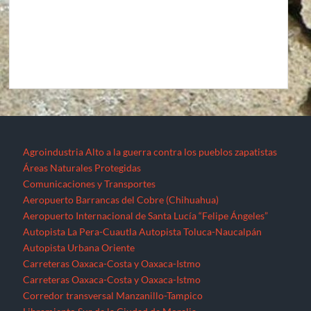
Agroindustria
Alto a la guerra contra los pueblos zapatistas
Áreas Naturales Protegidas
Comunicaciones y Transportes
Aeropuerto Barrancas del Cobre (Chihuahua)
Aeropuerto Internacional de Santa Lucía “Felipe Ángeles”
Autopista La Pera-Cuautla
Autopista Toluca-Naucalpán
Autopista Urbana Oriente
Carreteras Oaxaca-Costa y Oaxaca-Istmo
Carreteras Oaxaca-Costa y Oaxaca-Istmo
Corredor transversal Manzanillo-Tampico