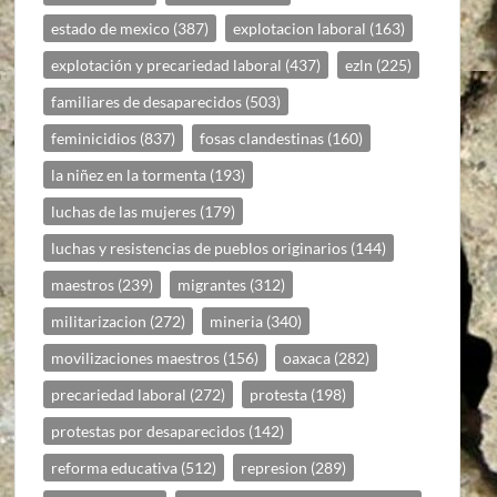
estado de mexico
(387)
explotacion laboral
(163)
explotación y precariedad laboral
(437)
ezln
(225)
familiares de desaparecidos
(503)
feminicidios
(837)
fosas clandestinas
(160)
la niñez en la tormenta
(193)
luchas de las mujeres
(179)
luchas y resistencias de pueblos originarios
(144)
maestros
(239)
migrantes
(312)
militarizacion
(272)
mineria
(340)
movilizaciones maestros
(156)
oaxaca
(282)
precariedad laboral
(272)
protesta
(198)
protestas por desaparecidos
(142)
reforma educativa
(512)
represion
(289)