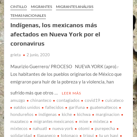
CINTILLO
MIGRANTES
MIGRANTES ANÁLISIS
TEMAS NACIONALES
Indígenas, los mexicanos más
afectados en Nueva York por el
coronavirus
grieta
2 junio, 2020
Maurizio Guerrero/ PROCESO NUEVA YORK (apro).-
Los habitantes de los pueblos originarios de México que
emigraron para huir de la pobreza y la violencia, han
sufrido más que otros …
LEER MÁS
amuzgo
chinanteco
contagiados
covid19
cuicateco
eatdos unidos
fallecidos
garifuna
guatemaltecos
hondureños
indígenas
kiche
kichwa
marginacion
mazateco
migrantes mexicanos
mixe
mixteca
mixtecos
nahuatl
nueva york
otomi
purepecha
solidaridad
tlapaneco
totonaco
triqui
tu un Isavi