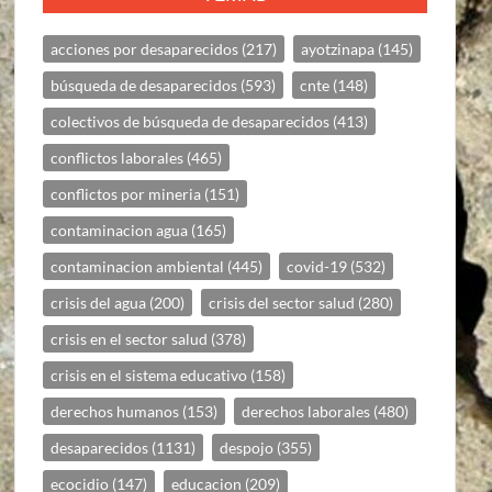
acciones por desaparecidos
(217)
ayotzinapa
(145)
búsqueda de desaparecidos
(593)
cnte
(148)
colectivos de búsqueda de desaparecidos
(413)
conflictos laborales
(465)
conflictos por mineria
(151)
contaminacion agua
(165)
contaminacion ambiental
(445)
covid-19
(532)
crisis del agua
(200)
crisis del sector salud
(280)
crisis en el sector salud
(378)
crisis en el sistema educativo
(158)
derechos humanos
(153)
derechos laborales
(480)
desaparecidos
(1131)
despojo
(355)
ecocidio
(147)
educacion
(209)