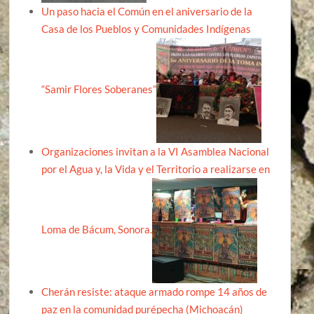
Un paso hacia el Común en el aniversario de la
Casa de los Pueblos y Comunidades Indígenas
“Samir Flores Soberanes”
Organizaciones invitan a la VI Asamblea Nacional
por el Agua y, la Vida y el Territorio a realizarse en
Loma de Bácum, Sonora.
Cherán resiste: ataque armado rompe 14 años de
paz en la comunidad purépecha (Michoacán)