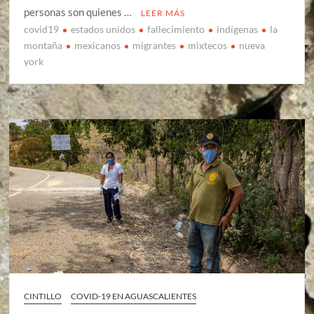
personas son quienes …
LEER MÁS
covid19
estados unidos
fallecimiento
indígenas
la
montaña
mexicanos
migrantes
mixtecos
nueva
york
CINTILLO
COVID-19 EN AGUASCALIENTES