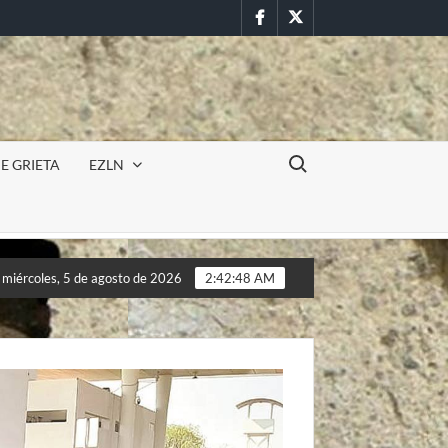
Facebook
Twitter
Buscar:
E GRIETA
EZLN
Incursión militar en la UAEM (Morelos) durante paro estudia
miércoles, 5 de agosto de 2026
2:42:50 AM
Incursión militar en la UAEM (Morelos) durante paro estudia