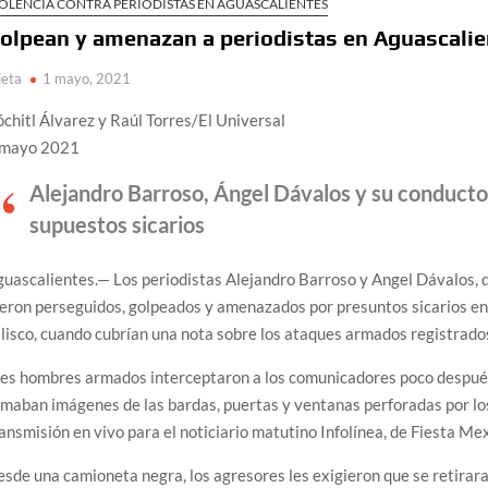
OLENCIA CONTRA PERIODISTAS EN AGUASCALIENTES
olpean y amenazan a periodistas en Aguascali
ieta
1 mayo, 2021
chitl Álvarez y Raúl Torres/El Universal
 mayo 2021
Alejandro Barroso, Ángel Dávalos y su conducto
supuestos sicarios
uascalientes.— Los periodistas Alejandro Barroso y Angel Dávalos, de
eron perseguidos, golpeados y amenazados por presuntos sicarios en 
lisco, cuando cubrían una nota sobre los ataques armados registrados 
es hombres armados interceptaron a los comunicadores poco después
maban imágenes de las bardas, puertas y ventanas perforadas por lo
ansmisión en vivo para el noticiario matutino Infolínea, de Fiesta Me
sde una camioneta negra, los agresores les exigieron que se retirara