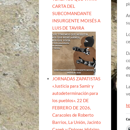
pi
CARTA DEL
SUBCOMANDANTE
Am
INSURGENTE MOISÉS A
su
LUIS DE TAVIRA
Lo
ce
Dá
co
de
es
JORNADAS ZAPATISTAS
«Justicia para Samir y
La
autodeterminación para
ve
los pueblos». 22 DE
h
FEBRERO DE 2026,
Caracoles de Roberto
Co
Barrios, La Unión, Jacinto
Canek y Dolores Hidalgo