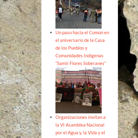
Un paso hacia el Común en
el aniversario de la Casa
de los Pueblos y
Comunidades Indígenas
“Samir Flores Soberanes”
Organizaciones invitan a
la VI Asamblea Nacional
por el Agua y, la Vida y el