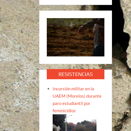
RESISTENCIAS
Incursión militar en la
UAEM (Morelos) durante
paro estudiantil por
feminicidios