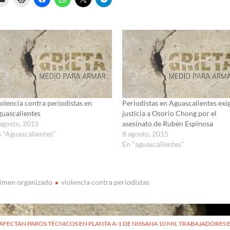
olencia contra periodistas en
Periodistas en Aguascalientes exi
uascalientes
justicia a Osorio Chong por el
agosto, 2015
asesinato de Rubén Espinosa
 "Aguascalientes"
8 agosto, 2015
En "aguascalientes"
imen organizado
violencia contra periodistas
vegación
AFECTAN PAROS TÉCNICOS EN PLANTA A-1 DE NISSANA 10 MIL TRABAJADORE