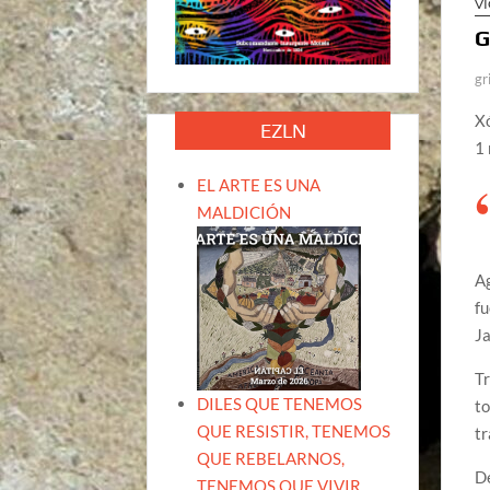
VI
G
gr
Xó
EZLN
1
EL ARTE ES UNA
MALDICIÓN
Ag
fu
Ja
Tr
DILES QUE TENEMOS
to
QUE RESISTIR, TENEMOS
tr
QUE REBELARNOS,
De
TENEMOS QUE VIVIR.