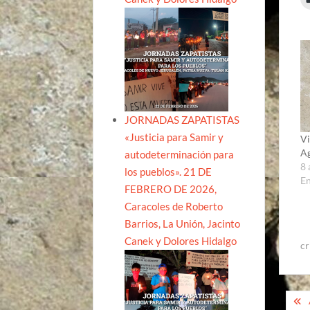
JORNADAS ZAPATISTAS
«Justicia para Samir y
Vi
Ag
autodeterminación para
8 
los pueblos». 21 DE
En
FEBRERO DE 2026,
Caracoles de Roberto
Barrios, La Unión, Jacinto
Canek y Dolores Hidalgo
cr
Na