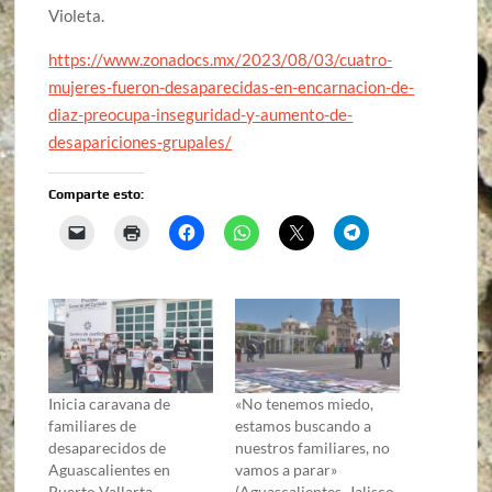
Violeta.
https://www.zonadocs.mx/2023/08/03/cuatro-
mujeres-fueron-desaparecidas-en-encarnacion-de-
diaz-preocupa-inseguridad-y-aumento-de-
desapariciones-grupales/
Comparte esto:
Inicia caravana de
«No tenemos miedo,
familiares de
estamos buscando a
desaparecidos de
nuestros familiares, no
Aguascalientes en
vamos a parar»
Puerto Vallarta
(Aguascalientes, Jalisco,