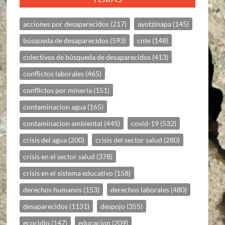
acciones por desaparecidos
(217)
ayotzinapa
(145)
búsqueda de desaparecidos
(593)
cnte
(148)
colectivos de búsqueda de desaparecidos
(413)
conflictos laborales
(465)
conflictos por mineria
(151)
contaminacion agua
(165)
contaminacion ambiental
(445)
covid-19
(532)
crisis del agua
(200)
crisis del sector salud
(280)
crisis en el sector salud
(378)
crisis en el sistema educativo
(158)
derechos humanos
(153)
derechos laborales
(480)
desaparecidos
(1131)
despojo
(355)
ecocidio
(147)
educacion
(209)