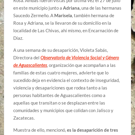
Rosa. Ambas fueron vistas por última vez el 27 de julio
en este municipio junto a
Adriana,
una de las hermanas
Saucedo Zermeño. A
Marisela
, también hermana de
Rosa y Adriana, se la llevaron de su domicilio en la
localidad de Las Chivas, ahí mismo, en Encarnación de
Díaz.
A una semana de su desaparición, Violeta Sabás,
Directora del
Observatorio de Violencia Social y Género
de Aguascalientes
,
organización que acompañan a las
familias de estas cuatro mujeres, advierte que lo
sucedido deja en evidencia el contexto de inseguridad,
violencia y desapariciones que rodea tanto a las
personas habitantes de Aguascalientes como a
aquellas que transitan o se desplazan entre las
comunidades y municipios que colidan con Jalisco y
Zacatecas.
Muestra de ello, mencionó,
es la desaparición de tres