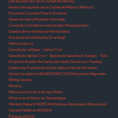
Libramiento Sur de la Ciudad de Morelia
Nuevo Aeropuerto de la Ciudad de México (México)
Proyecto Cuyutlán-Puerto (Colima)
Supercarretera Mazatlán-Durango
Contacto
Corredores industriales
Desaparecidos
Espejos de la resistencia
Feminicidios
Fracturación Hidráulica (Fracking)
Hidrocarburos
Gasoducto Jaltipan – Salina Cruz
Gasoducto Salina Cruz – Tapachula
Gasoducto Tuxpan – Tula
Proyecto Aceites Terciarios del Golfo (Veracruz y Puebla)
Sistema de Transporte de Gas Natural Norte-Noroeste
Home
Jornaleros
MEGAPROYECTOS
Michoacán
Migrantes
Militarización
Minería
Minería en el Cerro de San Pedro
Minería en el Istmo de Tehuantepec
Morelos
Nayarit
NOTICIAS
Noticias Nacionales
Nuevo León
Oaxaca
Palabras del EZLN
Parques eólicos