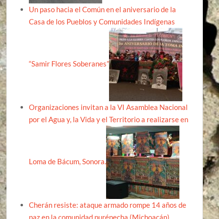
Un paso hacia el Común en el aniversario de la
Casa de los Pueblos y Comunidades Indígenas
“Samir Flores Soberanes”
Organizaciones invitan a la VI Asamblea Nacional
por el Agua y, la Vida y el Territorio a realizarse en
Loma de Bácum, Sonora.
Cherán resiste: ataque armado rompe 14 años de
paz en la comunidad purépecha (Michoacán)