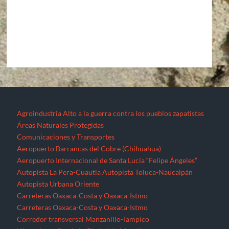
Agroindustria
Alto a la guerra contra los pueblos zapatistas
Áreas Naturales Protegidas
Comunicaciones y Transportes
Aeropuerto Barrancas del Cobre (Chihuahua)
Aeropuerto Internacional de Santa Lucía “Felipe Ángeles”
Autopista La Pera-Cuautla
Autopista Toluca-Naucalpán
Autopista Urbana Oriente
Carreteras Oaxaca-Costa y Oaxaca-Istmo
Carreteras Oaxaca-Costa y Oaxaca-Istmo
Corredor transversal Manzanillo-Tampico