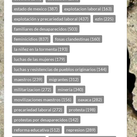
estado de mexico
(387)
explotacion laboral
(163)
explotación y precariedad laboral
(437)
ezln
(225)
familiares de desaparecidos
(503)
feminicidios
(837)
fosas clandestinas
(160)
la niñez en la tormenta
(193)
luchas de las mujeres
(179)
luchas y resistencias de pueblos originarios
(144)
maestros
(239)
migrantes
(312)
militarizacion
(272)
mineria
(340)
movilizaciones maestros
(156)
oaxaca
(282)
precariedad laboral
(272)
protesta
(198)
protestas por desaparecidos
(142)
reforma educativa
(512)
represion
(289)