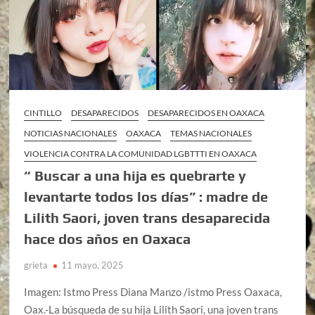
CINTILLO
DESAPARECIDOS
DESAPARECIDOS EN OAXACA
NOTICIAS NACIONALES
OAXACA
TEMAS NACIONALES
VIOLENCIA CONTRA LA COMUNIDAD LGBTTTI EN OAXACA
“ Buscar a una hija es quebrarte y
levantarte todos los días” : madre de
Lilith Saori, joven trans desaparecida
hace dos años en Oaxaca
grieta
11 mayo, 2025
Imagen: Istmo Press Diana Manzo /istmo Press Oaxaca,
Oax.-La búsqueda de su hija Lilith Saori, una joven trans