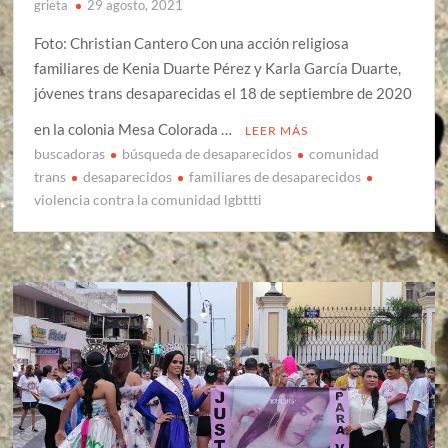
grieta
29 agosto, 2021
Foto: Christian Cantero Con una acción religiosa
familiares de Kenia Duarte Pérez y Karla García Duarte,
jóvenes trans desaparecidas el 18 de septiembre de 2020
en la colonia Mesa Colorada …
LEER MÁS
buscadoras
búsqueda de desaparecidos
comunidad
trans
desaparecidos
familiares de desaparecidos
violencia contra la comunidad lgbttti