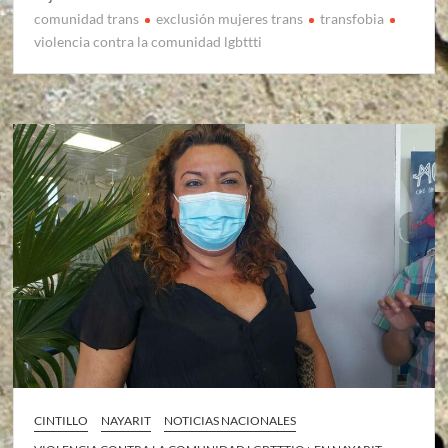
comunidad trans
exclusión mujeres trans
transfobia
violencia contra la comunidad lgbttti
CINTILLO
NAYARIT
NOTICIAS NACIONALES