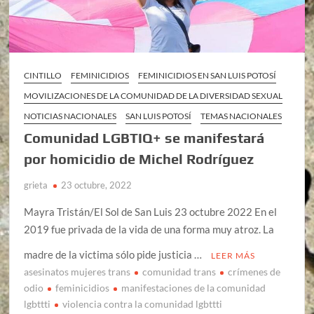
CINTILLO
FEMINICIDIOS
FEMINICIDIOS EN SAN LUIS POTOSÍ
MOVILIZACIONES DE LA COMUNIDAD DE LA DIVERSIDAD SEXUAL
NOTICIAS NACIONALES
SAN LUIS POTOSÍ
TEMAS NACIONALES
Comunidad LGBTIQ+ se manifestará
por homicidio de Michel Rodríguez
grieta
23 octubre, 2022
Mayra Tristán/El Sol de San Luis 23 octubre 2022 En el
2019 fue privada de la vida de una forma muy atroz. La
madre de la victima sólo pide justicia …
LEER MÁS
asesinatos mujeres trans
comunidad trans
crímenes de
odio
feminicidios
manifestaciones de la comunidad
lgbttti
violencia contra la comunidad lgbttti