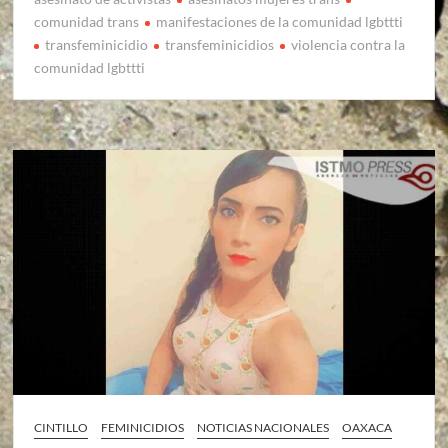
comunidad trans
manifestaciones de la comunidad lgbttti
transfeminicidio
transfeminicidios
violencia contra la
comunidad lgbttti
CINTILLO
FEMINICIDIOS
NOTICIAS NACIONALES
OAXACA