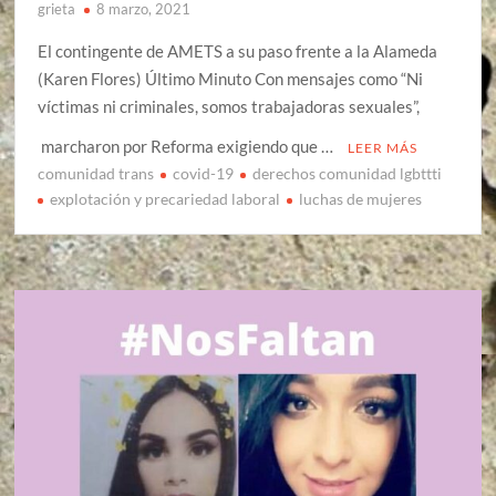
grieta
8 marzo, 2021
El contingente de AMETS a su paso frente a la Alameda
(Karen Flores) Último Minuto Con mensajes como “Ni
víctimas ni criminales, somos trabajadoras sexuales”,
marcharon por Reforma exigiendo que …
LEER MÁS
comunidad trans
covid-19
derechos comunidad lgbttti
explotación y precariedad laboral
luchas de mujeres