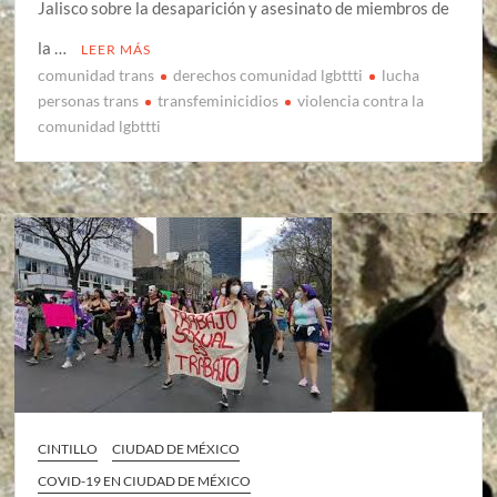
Jalisco sobre la desaparición y asesinato de miembros de
la …
LEER MÁS
comunidad trans
derechos comunidad lgbttti
lucha
personas trans
transfeminicidios
violencia contra la
comunidad lgbttti
CINTILLO
CIUDAD DE MÉXICO
COVID-19 EN CIUDAD DE MÉXICO