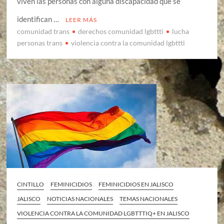
viven las personas con alguna discapacidad que se
identifican …
LEER MÁS
comunidad trans
derechos comunidad lgbttti
lucha
personas trans
violencia contra la comunidad lgbttti
CINTILLO
FEMINICIDIOS
FEMINICIDIOS EN JALISCO
JALISCO
NOTICIAS NACIONALES
TEMAS NACIONALES
VIOLENCIA CONTRA LA COMUNIDAD LGBTTTIQ+ EN JALISCO