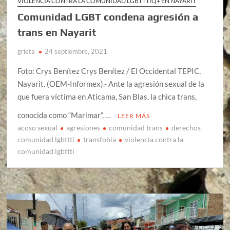
VIOLENCIA CONTRA LA COMUNIDAD LGBTTTIQ+ EN NAYARIT
Comunidad LGBT condena agresión a
trans en Nayarit
grieta
24 septiembre, 2021
Foto: Crys Benítez Crys Benítez / El Occidental TEPIC,
Nayarit. (OEM-Informex).- Ante la agresión sexual de la
que fuera víctima en Aticama, San Blas, la chica trans,
conocida como “Marimar”, …
LEER MÁS
acoso sexual
agresiones
comunidad trans
derechos
comunidad lgbttti
transfobia
violencia contra la
comunidad lgbttti