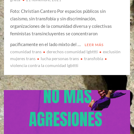
Foto: Christian Cantero Por espacios públicos sin
clasismo, sin transfobia y sin discriminación,
organizaciones de la comunidad diversa y colectivas
feministas transincluyentes se concentraron
pacíficamente en el lado mixto del …
LEER MÁS
comunidad trans
derechos comunidad lgbttti
exclusión
mujeres trans
lucha personas trans
transfobia
violencia contra la comunidad lgbttti