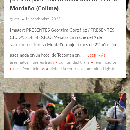
Montaño (Colima)
grieta
14 septiembre, 2022
Imagen: PRESENTES Georgina González / PRESENTES
CIUDAD DE MÉXICO, México. La noche del 9 de
septiembre, Teresa Montaño, mujer trans de 22 años, fue
asesinada en un hotel de Tecomán en …
LEER MÁS
asesinatos mujeres trans
comunidad trans
feminicidios
transfeminicidios
violencia contra la comunidad lgbttti