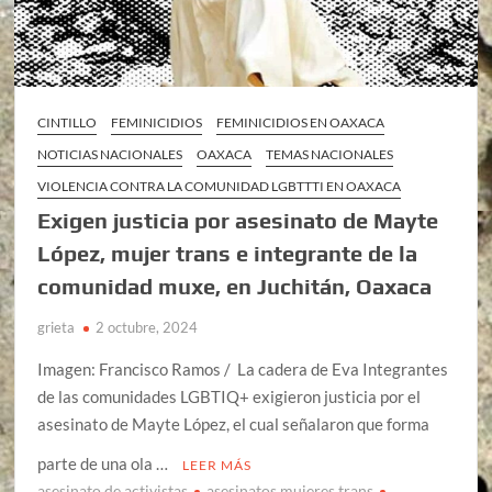
CINTILLO
FEMINICIDIOS
FEMINICIDIOS EN OAXACA
NOTICIAS NACIONALES
OAXACA
TEMAS NACIONALES
VIOLENCIA CONTRA LA COMUNIDAD LGBTTTI EN OAXACA
Exigen justicia por asesinato de Mayte
López, mujer trans e integrante de la
comunidad muxe, en Juchitán, Oaxaca
grieta
2 octubre, 2024
Imagen: Francisco Ramos / La cadera de Eva Integrantes
de las comunidades LGBTIQ+ exigieron justicia por el
asesinato de Mayte López, el cual señalaron que forma
parte de una ola …
LEER MÁS
asesinato de activistas
asesinatos mujeres trans