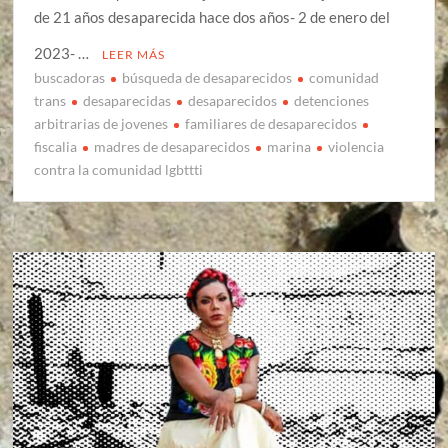
de 21 años desaparecida hace dos años- 2 de enero del
2023- …
LEER MÁS
buscadoras
búsqueda de desaparecidos
comunidad
trans
desaparecidas
desaparecidos
detenciones
arbitrarias de jovenes
familiares de desaparecidos
fiscalia
madres de desaparecidos
marina
violencia
contra la comunidad lgbttti