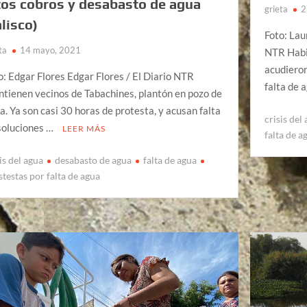
tos cobros y desabasto de agua
grieta
2
alisco)
Foto: Lau
ta
14 mayo, 2021
NTR Habit
acudieron
o: Edgar Flores Edgar Flores / El Diario NTR
falta de 
tienen vecinos de Tabachines, plantón en pozo de
a. Ya son casi 30 horas de protesta, y acusan falta
crisis del
soluciones …
LEER MÁS
falta de a
is del agua
desabasto de agua
falta de agua
stestas por falta de agua