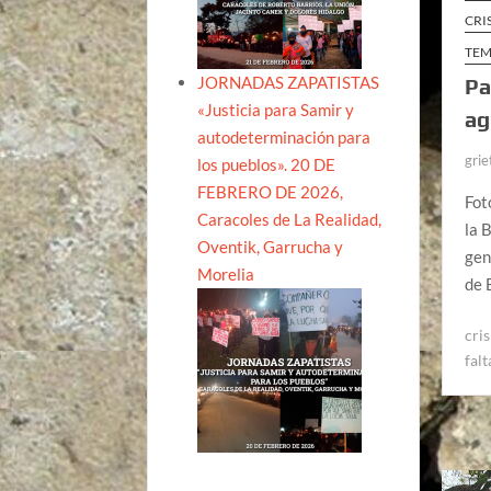
CRI
TEM
JORNADAS ZAPATISTAS
Pa
«Justicia para Samir y
ag
autodeterminación para
grie
los pueblos». 20 DE
FEBRERO DE 2026,
Fot
Caracoles de La Realidad,
la 
Oventik, Garrucha y
gen
Morelia
de 
cris
fal