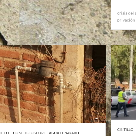
crisis del
privación
CINTILLO
TILLO
CONFLICTOS POR EL AGUA EL NAYARIT