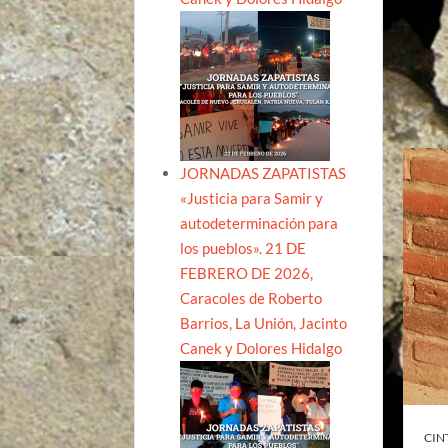
JORNADAS ZAPATISTAS
«Justicia para Samir y
autodeterminación para
los pueblos». 21 DE
FEBRERO DE 2026,
Caracoles de Roberto
Barrios, La Unión, Jacinto
Canek y Dolores Hidalgo
CIN