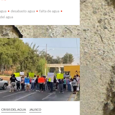
 agua
desabasto agua
falta de agua
 del agua
CRISIS DEL AGUA
JALISCO