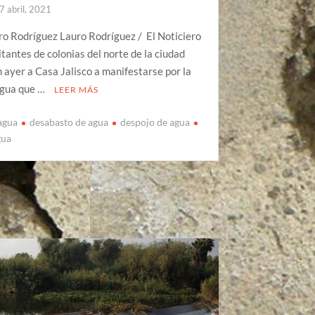
7 abril, 2021
ro Rodríguez Lauro Rodríguez / El Noticiero
antes de colonias del norte de la ciudad
 ayer a Casa Jalisco a manifestarse por la
agua que …
LEER MÁS
 agua
desabasto de agua
despojo de agua
gua