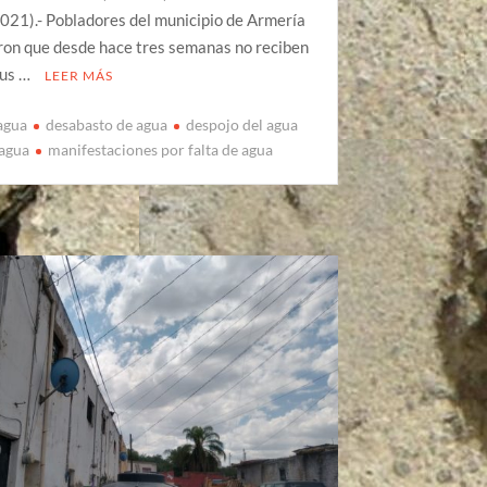
021).- Pobladores del municipio de Armería
ron que desde hace tres semanas no reciben
sus …
LEER MÁS
 agua
desabasto de agua
despojo del agua
 agua
manifestaciones por falta de agua