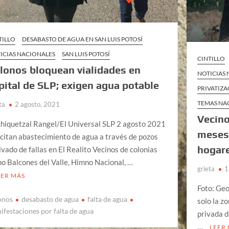
TILLO
DESABASTO DE AGUA EN SAN LUIS POTOSÍ
ICIAS NACIONALES
SAN LUIS POTOSÍ
CINTILLO
lonos bloquean vialidades en
NOTICIAS
pital de SLP; exigen agua potable
PRIVATIZA
TEMAS NA
ta
2 agosto, 2021
Vecino
hiquetzal Rangel/El Universal SLP 2 agosto 2021
meses 
icitan abastecimiento de agua a través de pozos
hogare
ivado de fallas en El Realito Vecinos de colonias
o Balcones del Valle, Himno Nacional, …
grieta
1
EER MÁS
Foto: Ge
onos
desabasto de agua
falta de agua
solo la z
ifestaciones por falta de agua
privada d
…
LEER