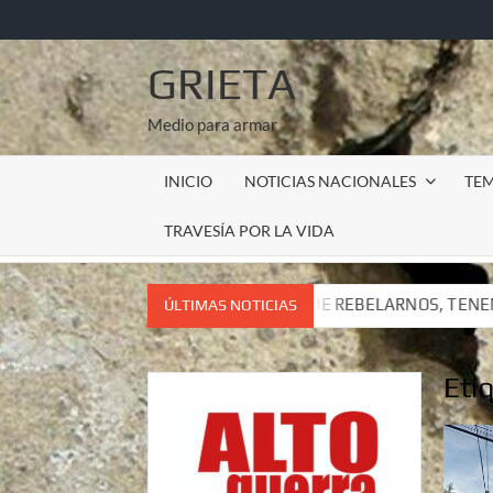
Saltar
al
contenido
GRIETA
Medio para armar
INICIO
NOTICIAS NACIONALES
TE
TRAVESÍA POR LA VIDA
 TENEMOS QUE REBELARNOS, TENEMOS QUE VIVIR. CARTA DEL 
ÚLTIMAS NOTICIAS
 TENEMOS QUE REBELARNOS, TENEMOS QUE VIVIR. CARTA DEL 
Eti