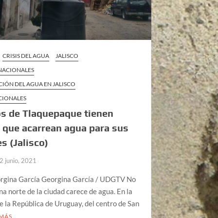
CRISIS DEL AGUA
JALISCO
 NACIONALES
CIÓN DEL AGUA EN JALISCO
CIONALES
s de Tlaquepaque tienen
que acarrean agua para sus
s (Jalisco)
2 junio, 2021
orgina García Georgina García / UDGTV No
ona norte de la ciudad carece de agua. En la
e la República de Uruguay, del centro de San
 MÁS