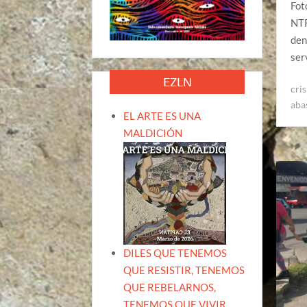
Fot
NTR
den
ser
EZLN
cris
aba
EL ARTE ES UNA
MALDICIÓN
DILES QUE TENEMOS
QUE RESISTIR, TENEMOS
QUE REBELARNOS,
TENEMOS QUE VIVIR.