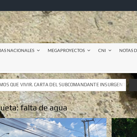
MAS NACIONALES
MEGAPROYECTOS
CNI
NOTAS D
SUBCOMANDANTE INSURGENTE MOISÉS A LUIS DE TAVIRA
SUBCOMANDANTE INSURGENTE MOISÉS A LUIS DE TAVIRA
queta:
falta de agua