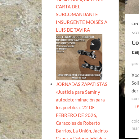
CARTA DEL
SUBCOMANDANTE
INSURGENTE MOISÉS A
CIN
LUIS DE TAVIRA
NOT
Co
ca
grie
Xoc
Sol
JORNADAS ZAPATISTAS
der
«Justicia para Samir y
com
autodeterminación para
L
los pueblos». 22 DE
FEBRERO DE 2026,
col
Caracoles de Roberto
man
Barrios, La Unión, Jacinto
Canek y Dolores Hidalgo