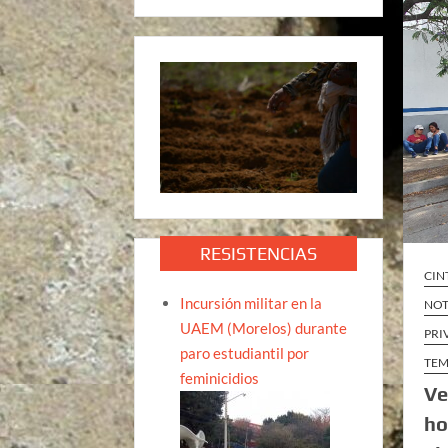
RESISTENCIAS
CIN
Incursión militar en la
NOT
UAEM (Morelos) durante
PRI
paro estudiantil por
TEM
feminicidios
Ve
ho