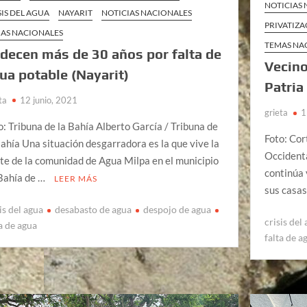
NOTICIAS
SIS DEL AGUA
NAYARIT
NOTICIAS NACIONALES
PRIVATIZA
AS NACIONALES
TEMAS NA
decen más de 30 años por falta de
Vecin
ua potable (Nayarit)
Patria
ta
12 junio, 2021
grieta
1
o: Tribuna de la Bahía Alberto García / Tribuna de
Foto: Cor
Bahía Una situación desgarradora es la que vive la
Occidenta
te de la comunidad de Agua Milpa en el municipio
continúa y
Bahía de …
LEER MÁS
sus casa
is del agua
desabasto de agua
despojo de agua
crisis del
ta de agua
falta de a