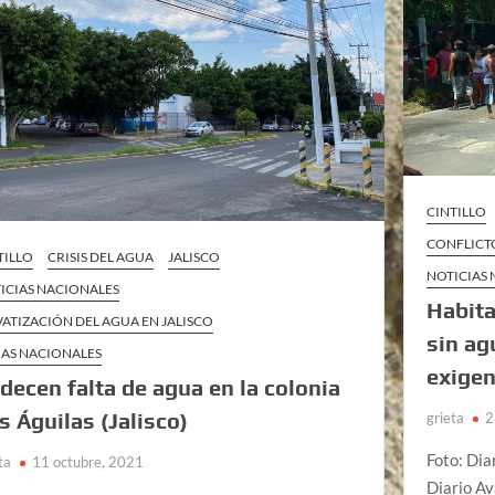
CINTILLO
CONFLICTO
TILLO
CRISIS DEL AGUA
JALISCO
NOTICIAS
ICIAS NACIONALES
Habita
VATIZACIÓN DEL AGUA EN JALISCO
sin ag
AS NACIONALES
exigen
decen falta de agua en la colonia
s Águilas (Jalisco)
grieta
2
Foto: Dia
ta
11 octubre, 2021
Diario A