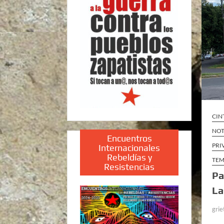
CIN
NOT
Encuentros
PRI
Internacionales
Rebeldías y
TEM
Resistencias
Pa
La
grie