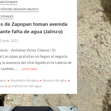
 NACIONALES
CIÓN DEL AGUA EN JALISCO
CIONALES
os de Zapopan toman avenida
 ante falta de agua (Jalisco)
1 junio, 2021
tesía – Anónimo Víctor Chávez / El
l Las pipas gratuitas no llegan, el negocio
 la ausencia del vital líquido en la tubería de
s también, …
LEER MÁS
 agua
desabasto de agua
despojo de agua
gua
privatizacion del agua