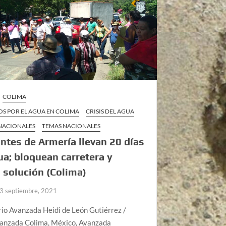
COLIMA
S POR EL AGUA EN COLIMA
CRISIS DEL AGUA
 NACIONALES
TEMAS NACIONALES
ntes de Armería llevan 20 días
ua; bloquean carretera y
 solución (Colima)
3 septiembre, 2021
rio Avanzada Heidi de León Gutiérrez /
vanzada Colima, México, Avanzada