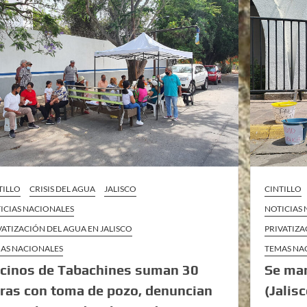
TILLO
CRISIS DEL AGUA
JALISCO
CINTILLO
ICIAS NACIONALES
NOTICIAS
VATIZACIÓN DEL AGUA EN JALISCO
PRIVATIZA
AS NACIONALES
TEMAS NA
cinos de Tabachines suman 30
Se man
ras con toma de pozo, denuncian
(Jalisc