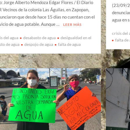
o: Jorge Alberto Mendoza Edgar Flores / El Diario
(23/09/2
 Vecinos de la colonia Las Águilas, en Zapopan,
denuncia
unciaron que desde hace 15 días no cuentan con el
agua en 
vicio de agua potable. Aunque …
LEER MÁS
crisis del
is del agua
desabasto de agua
desigualdad en el
falta de
sto de agua
despojo de agua
falta de agua