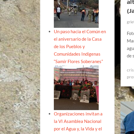
al
(J
grie
Un paso hacia el Común en
Fot
el aniversario de la Casa
Man
de los Pueblos y
agu
Comunidades Indígenas
de 
“Samir Flores Soberanes”
cris
pro
Organizaciones invitan a
la VI Asamblea Nacional
por el Agua y, la Vida y el