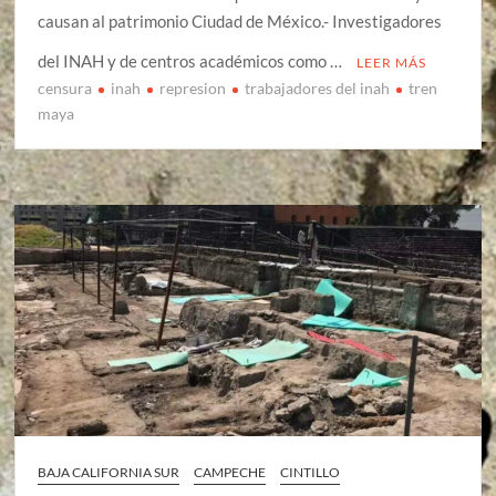
causan al patrimonio Ciudad de México.- Investigadores
del INAH y de centros académicos como …
LEER MÁS
censura
inah
represion
trabajadores del inah
tren
maya
BAJA CALIFORNIA SUR
CAMPECHE
CINTILLO