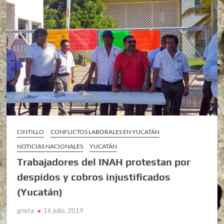
CINTILLO
CONFLICTOS LABORALES EN YUCATÁN
NOTICIAS NACIONALES
YUCATÁN
Trabajadores del INAH protestan por
despidos y cobros injustificados
(Yucatán)
grieta
16 julio, 2019