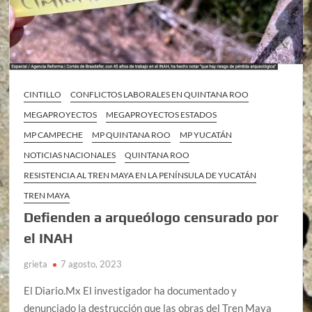
CINTILLO
CONFLICTOS LABORALES EN QUINTANA ROO
MEGAPROYECTOS
MEGAPROYECTOS ESTADOS
MP CAMPECHE
MP QUINTANA ROO
MP YUCATÁN
NOTICIAS NACIONALES
QUINTANA ROO
RESISTENCIA AL TREN MAYA EN LA PENÍNSULA DE YUCATÁN
TREN MAYA
Defienden a arqueólogo censurado por
el INAH
grieta
7 agosto, 2023
El Diario.Mx El investigador ha documentado y
denunciado la destrucción que las obras del Tren Maya