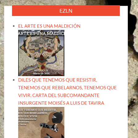
EZLN
EL ARTE ES UNA MALDICIÓN
DILES QUE TENEMOS QUE RESISTIR,
TENEMOS QUE REBELARNOS, TENEMOS QUE
VIVIR. CARTA DEL SUBCOMANDANTE
INSURGENTE MOISÉS A LUIS DE TAVIRA