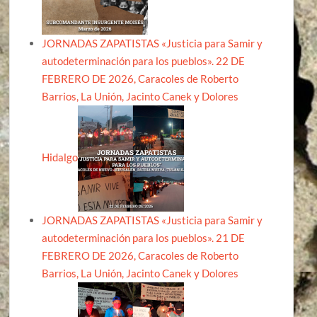
JORNADAS ZAPATISTAS «Justicia para Samir y
autodeterminación para los pueblos». 22 DE
FEBRERO DE 2026, Caracoles de Roberto
Barrios, La Unión, Jacinto Canek y Dolores
Hidalgo
JORNADAS ZAPATISTAS «Justicia para Samir y
autodeterminación para los pueblos». 21 DE
FEBRERO DE 2026, Caracoles de Roberto
Barrios, La Unión, Jacinto Canek y Dolores