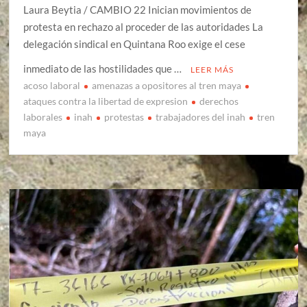
Laura Beytia / CAMBIO 22 Inician movimientos de
protesta en rechazo al proceder de las autoridades La
delegación sindical en Quintana Roo exige el cese
inmediato de las hostilidades que …
LEER MÁS
acoso laboral
amenazas a opositores al tren maya
ataques contra la libertad de expresion
derechos
laborales
inah
protestas
trabajadores del inah
tren
maya