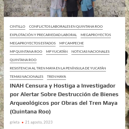
CINTILLO
CONFLICTOS LABORALES EN QUINTANA ROO
EXPLOTACIÓN Y PRECARIEDAD LABORAL
MEGAPROYECTOS
MEGAPROYECTOS ESTADOS
MP CAMPECHE
MP QUINTANA ROO
MP YUCATÁN
NOTICIAS NACIONALES
QUINTANA ROO
RESISTENCIA AL TREN MAYA EN LA PENÍNSULA DE YUCATÁN
TEMAS NACIONALES
TREN MAYA
INAH Censura y Hostiga a Investigador
por Alertar Sobre Destrucción de Bienes
Arqueológicos por Obras del Tren Maya
(Quintana Roo)
grieta
21 agosto, 2023