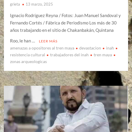
grieta
13 marzo, 2025
Ignacio Rodríguez Reyna / Fotos: Juan Manuel Sandoval y
Fernando Cortés / Fábrica de Periodismo Los más de 30
años trabajando en el sitio de Chakanbakán, Quintana
Roo, le han …
LEER MÁS
amenazas a opositores al tren maya
devastacion
inah
resistencia cultural
trabajadores del inah
tren maya
zonas arqueologicas