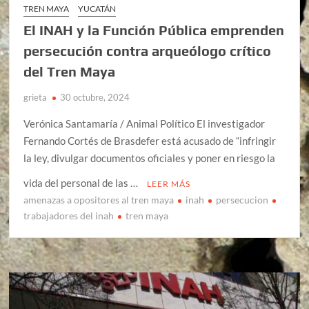
TREN MAYA
YUCATÁN
El INAH y la Función Pública emprenden
persecución contra arqueólogo crítico
del Tren Maya
grieta
30 octubre, 2024
Verónica Santamaría / Animal Político El investigador
Fernando Cortés de Brasdefer está acusado de “infringir
la ley, divulgar documentos oficiales y poner en riesgo la
vida del personal de las …
LEER MÁS
amenazas a opositores al tren maya
inah
persecucion
trabajadores del inah
tren maya