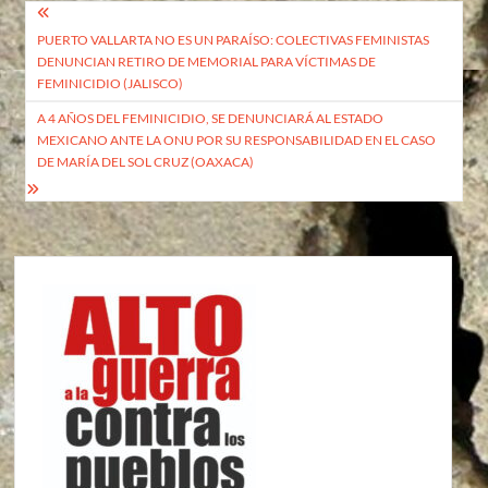
Navegación
PUERTO VALLARTA NO ES UN PARAÍSO: COLECTIVAS FEMINISTAS
de
DENUNCIAN RETIRO DE MEMORIAL PARA VÍCTIMAS DE
entradas
FEMINICIDIO (JALISCO)
A 4 AÑOS DEL FEMINICIDIO, SE DENUNCIARÁ AL ESTADO
MEXICANO ANTE LA ONU POR SU RESPONSABILIDAD EN EL CASO
DE MARÍA DEL SOL CRUZ (OAXACA)