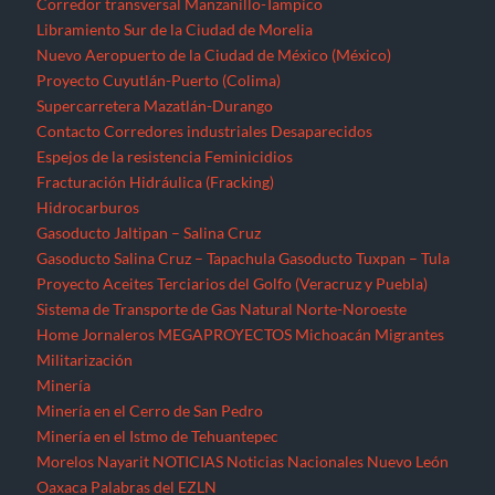
Corredor transversal Manzanillo-Tampico
Libramiento Sur de la Ciudad de Morelia
Nuevo Aeropuerto de la Ciudad de México (México)
Proyecto Cuyutlán-Puerto (Colima)
Supercarretera Mazatlán-Durango
Contacto
Corredores industriales
Desaparecidos
Espejos de la resistencia
Feminicidios
Fracturación Hidráulica (Fracking)
Hidrocarburos
Gasoducto Jaltipan – Salina Cruz
Gasoducto Salina Cruz – Tapachula
Gasoducto Tuxpan – Tula
Proyecto Aceites Terciarios del Golfo (Veracruz y Puebla)
Sistema de Transporte de Gas Natural Norte-Noroeste
Home
Jornaleros
MEGAPROYECTOS
Michoacán
Migrantes
Militarización
Minería
Minería en el Cerro de San Pedro
Minería en el Istmo de Tehuantepec
Morelos
Nayarit
NOTICIAS
Noticias Nacionales
Nuevo León
Oaxaca
Palabras del EZLN