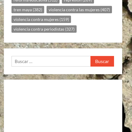
tren maya
(382)
violencia contra las mujeres
(407)
violencia contra mujeres
(159)
violencia contra periodistas
(327)
Buscar: