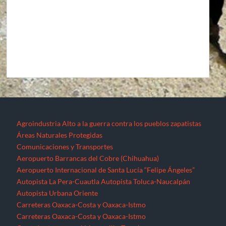
Agroindustria
Alto a la guerra contra los pueblos zapatistas
Áreas Naturales Protegidas
Comunicaciones y Transportes
Aeropuerto Barrancas del Cobre (Chihuahua)
Aeropuerto Internacional de Santa Lucía “Felipe Ángeles”
Autopista La Pera-Cuautla
Autopista Toluca-Naucalpán
Autopista Urbana Oriente
Carreteras Oaxaca-Costa y Oaxaca-Istmo
Carreteras Oaxaca-Costa y Oaxaca-Istmo