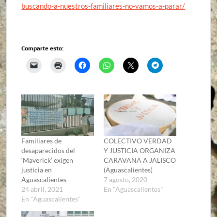
buscando-a-nuestros-familiares-no-vamos-a-parar/
Comparte esto:
Familiares de
COLECTIVO VERDAD
desaparecidos del
Y JUSTICIA ORGANIZA
‘Maverick’ exigen
CARAVANA A JALISCO
justicia en
(Aguascalientes)
Aguascalientes
7 agosto, 2020
24 abril, 2021
En "Aguascalientes"
En "Aguascalientes"