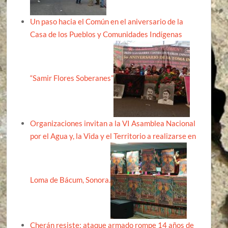
Un paso hacia el Común en el aniversario de la
Casa de los Pueblos y Comunidades Indígenas
“Samir Flores Soberanes”
Organizaciones invitan a la VI Asamblea Nacional
por el Agua y, la Vida y el Territorio a realizarse en
Loma de Bácum, Sonora.
Cherán resiste: ataque armado rompe 14 años de