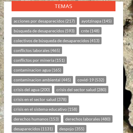
TEMAS
acciones por desaparecidos
(217)
ayotzinapa
(145)
búsqueda de desaparecidos
(593)
cnte
(148)
colectivos de búsqueda de desaparecidos
(413)
conflictos laborales
(465)
conflictos por mineria
(151)
contaminacion agua
(165)
contaminacion ambiental
(445)
covid-19
(532)
crisis del agua
(200)
crisis del sector salud
(280)
crisis en el sector salud
(378)
crisis en el sistema educativo
(158)
derechos humanos
(153)
derechos laborales
(480)
desaparecidos
(1131)
despojo
(355)