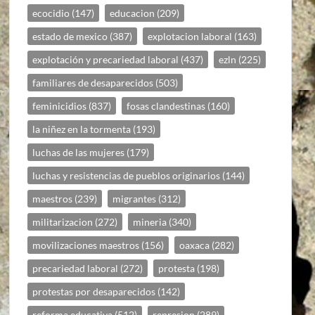
ecocidio
(147)
educacion
(209)
estado de mexico
(387)
explotacion laboral
(163)
explotación y precariedad laboral
(437)
ezln
(225)
familiares de desaparecidos
(503)
feminicidios
(837)
fosas clandestinas
(160)
la niñez en la tormenta
(193)
luchas de las mujeres
(179)
luchas y resistencias de pueblos originarios
(144)
maestros
(239)
migrantes
(312)
militarizacion
(272)
mineria
(340)
movilizaciones maestros
(156)
oaxaca
(282)
precariedad laboral
(272)
protesta
(198)
protestas por desaparecidos
(142)
reforma educativa
(512)
represion
(289)