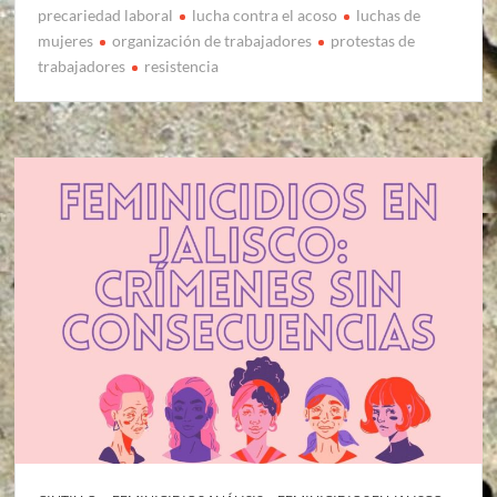
precariedad laboral
lucha contra el acoso
luchas de
mujeres
organización de trabajadores
protestas de
trabajadores
resistencia