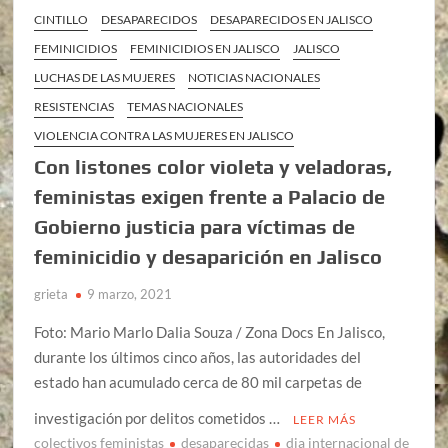
CINTILLO
DESAPARECIDOS
DESAPARECIDOS EN JALISCO
FEMINICIDIOS
FEMINICIDIOS EN JALISCO
JALISCO
LUCHAS DE LAS MUJERES
NOTICIAS NACIONALES
RESISTENCIAS
TEMAS NACIONALES
VIOLENCIA CONTRA LAS MUJERES EN JALISCO
Con listones color violeta y veladoras,
feministas exigen frente a Palacio de
Gobierno justicia para víctimas de
feminicidio y desaparición en Jalisco
grieta
9 marzo, 2021
Foto: Mario Marlo Dalia Souza / Zona Docs En Jalisco,
durante los últimos cinco años, las autoridades del
estado han acumulado cerca de 80 mil carpetas de
investigación por delitos cometidos …
LEER MÁS
colectivos feministas
desaparecidas
dia internacional de