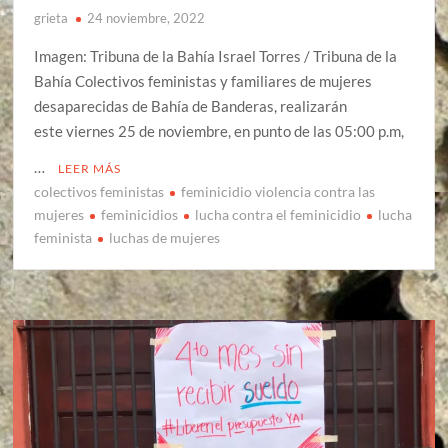
grieta
24 noviembre, 2022
Imagen: Tribuna de la Bahía Israel Torres / Tribuna de la
Bahía Colectivos feministas y familiares de mujeres
desaparecidas de Bahía de Banderas, realizarán
este viernes 25 de noviembre, en punto de las 05:00 p.m,
…
LEER MÁS
colectivos feministas
feminicidio violencia contra las
mujeres
feminicidios
lucha contra el feminicidio
lucha
feminista
luchas de mujeres