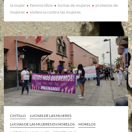
la mujer
feminicidios
luchas de mujeres
protestas de
mujeres
violencia contra las mujeres
CINTILLO
LUCHAS DE LAS MUJERES
LUCHAS DE LAS MUJERES EN MORELOS
MORELOS