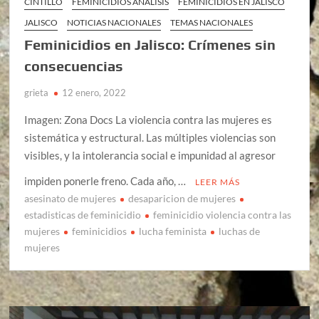
CINTILLO
FEMINICIDIOS ANÁLISIS
FEMINICIDIOS EN JALISCO
JALISCO
NOTICIAS NACIONALES
TEMAS NACIONALES
Feminicidios en Jalisco: Crímenes sin
consecuencias
grieta
12 enero, 2022
Imagen: Zona Docs La violencia contra las mujeres es
sistemática y estructural. Las múltiples violencias son
visibles, y la intolerancia social e impunidad al agresor
impiden ponerle freno. Cada año, …
LEER MÁS
asesinato de mujeres
desaparicion de mujeres
estadisticas de feminicidio
feminicidio violencia contra las
mujeres
feminicidios
lucha feminista
luchas de
mujeres