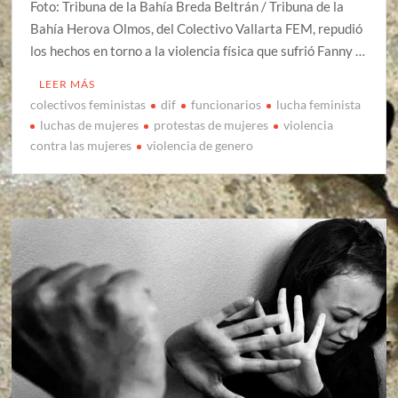
Foto: Tribuna de la Bahía Breda Beltrán / Tribuna de la
Bahía Herova Olmos, del Colectivo Vallarta FEM, repudió
los hechos en torno a la violencia física que sufrió Fanny …
LEER MÁS
colectivos feministas
dif
funcionarios
lucha feminista
luchas de mujeres
protestas de mujeres
violencia
contra las mujeres
violencia de genero