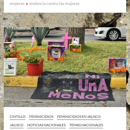
mujeres
violencia contra las mujeres
CINTILLO
FEMINICIDIOS
FEMINICIDIOS EN JALISCO
JALISCO
NOTICIAS NACIONALES
TEMAS NACIONALES