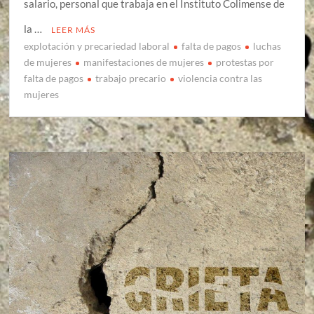
salario, personal que trabaja en el Instituto Colimense de
la …
LEER MÁS
explotación y precariedad laboral
falta de pagos
luchas
de mujeres
manifestaciones de mujeres
protestas por
falta de pagos
trabajo precario
violencia contra las
mujeres