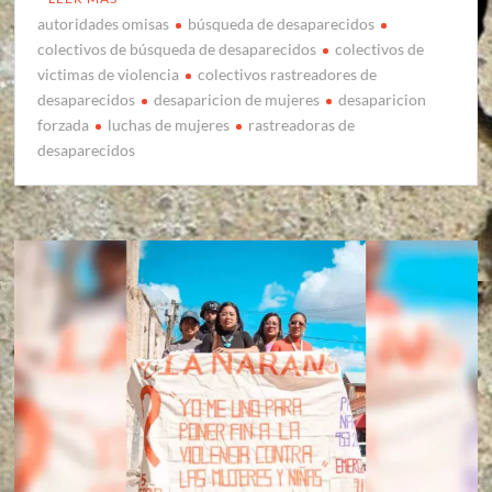
autoridades omisas
búsqueda de desaparecidos
colectivos de búsqueda de desaparecidos
colectivos de
victimas de violencia
colectivos rastreadores de
desaparecidos
desaparicion de mujeres
desaparicion
forzada
luchas de mujeres
rastreadoras de
desaparecidos