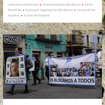
colectivos feministas
criminalización del aborto
lucha
feminista
lucha por legalización del aborto
luchas de las
mujeres
luchas de mujeres