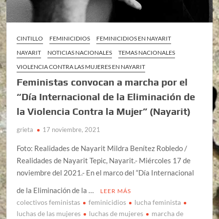
CINTILLO
FEMINICIDIOS
FEMINICIDIOS EN NAYARIT
NAYARIT
NOTICIAS NACIONALES
TEMAS NACIONALES
VIOLENCIA CONTRA LAS MUJERES EN NAYARIT
Feministas convocan a marcha por el
“Día Internacional de la Eliminación de
la Violencia Contra la Mujer” (Nayarit)
grieta
17 noviembre, 2021
Foto: Realidades de Nayarit Mildra Benítez Robledo /
Realidades de Nayarit Tepic, Nayarit.- Miércoles 17 de
noviembre del 2021.- En el marco del “Día Internacional
de la Eliminación de la …
LEER MÁS
colectivos feministas
feminicidios
lucha feminista
luchas de las mujeres
luchas de mujeres
marcha de