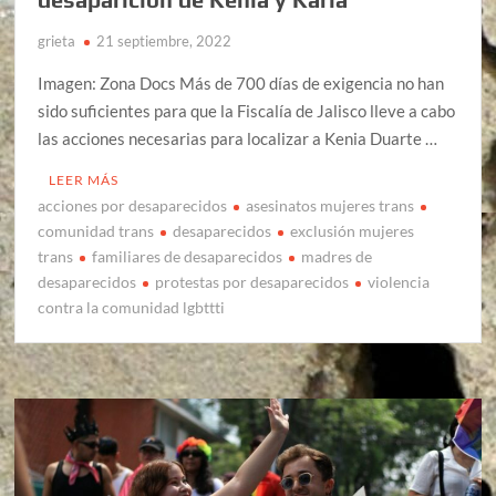
grieta
21 septiembre, 2022
Imagen: Zona Docs Más de 700 días de exigencia no han
sido suficientes para que la Fiscalía de Jalisco lleve a cabo
las acciones necesarias para localizar a Kenia Duarte …
LEER MÁS
acciones por desaparecidos
asesinatos mujeres trans
comunidad trans
desaparecidos
exclusión mujeres
trans
familiares de desaparecidos
madres de
desaparecidos
protestas por desaparecidos
violencia
contra la comunidad lgbttti