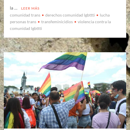
la …
LEER MÁS
comunidad trans
derechos comunidad lgbttti
lucha
personas trans
transfeminicidios
violencia contra la
comunidad lgbttti