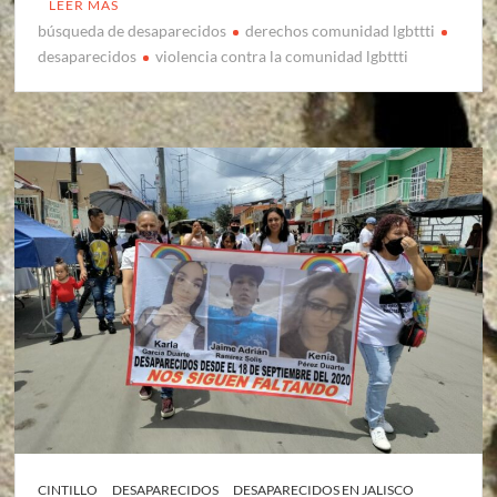
LEER MÁS
búsqueda de desaparecidos
derechos comunidad lgbttti
desaparecidos
violencia contra la comunidad lgbttti
CINTILLO
DESAPARECIDOS
DESAPARECIDOS EN JALISCO