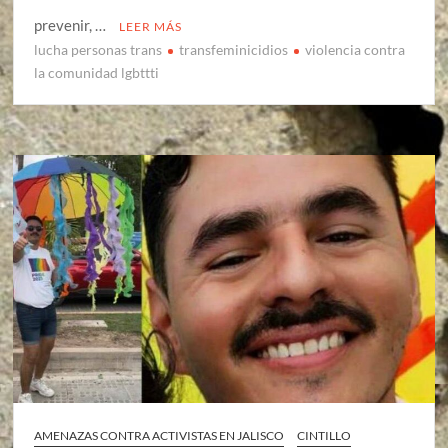
prevenir, …
LEER MÁS
lucha personas trans
transfeminicidios
violencia contra
la comunidad lgbttti
AMENAZAS CONTRA ACTIVISTAS EN JALISCO
CINTILLO