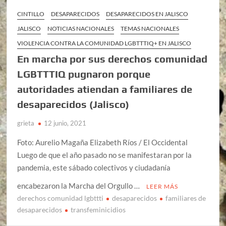
CINTILLO
DESAPARECIDOS
DESAPARECIDOS EN JALISCO
JALISCO
NOTICIAS NACIONALES
TEMAS NACIONALES
VIOLENCIA CONTRA LA COMUNIDAD LGBTTTIQ+ EN JALISCO
En marcha por sus derechos comunidad
LGBTTTIQ pugnaron porque
autoridades atiendan a familiares de
desaparecidos (Jalisco)
grieta
12 junio, 2021
Foto: Aurelio Magaña Elizabeth Ríos / El Occidental
Luego de que el año pasado no se manifestaran por la
pandemia, este sábado colectivos y ciudadanía
encabezaron la Marcha del Orgullo …
LEER MÁS
derechos comunidad lgbttti
desaparecidos
familiares de
desaparecidos
transfeminicidios