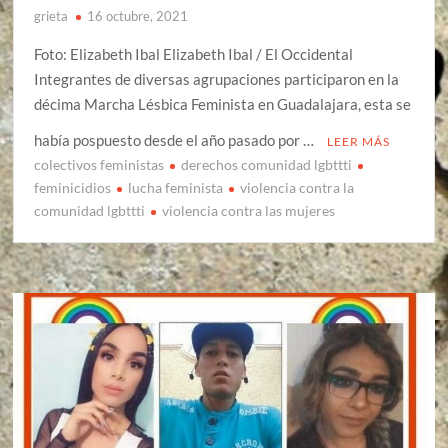
grieta
16 octubre, 2021
Foto: Elizabeth Ibal Elizabeth Ibal / El Occidental
Integrantes de diversas agrupaciones participaron en la
décima Marcha Lésbica Feminista en Guadalajara, esta se
había pospuesto desde el año pasado por …
LEER MÁS
colectivos feministas
derechos comunidad lgbttti
feminicidios
lucha feminista
violencia contra la
comunidad lgbttti
violencia contra las mujeres