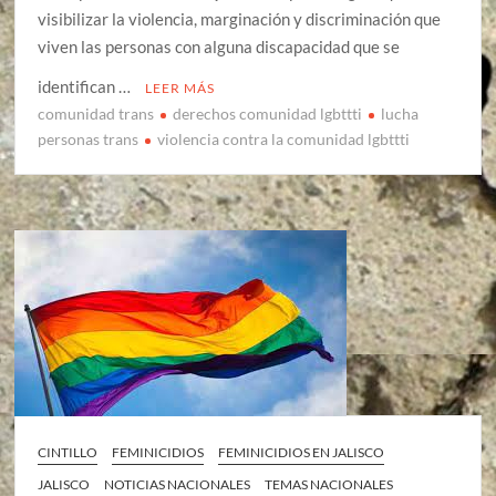
visibilizar la violencia, marginación y discriminación que
viven las personas con alguna discapacidad que se
identifican …
LEER MÁS
comunidad trans
derechos comunidad lgbttti
lucha
personas trans
violencia contra la comunidad lgbttti
CINTILLO
FEMINICIDIOS
FEMINICIDIOS EN JALISCO
JALISCO
NOTICIAS NACIONALES
TEMAS NACIONALES