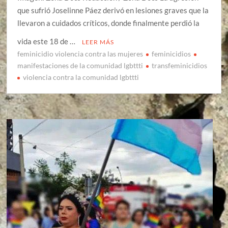
que sufrió Joselinne Páez derivó en lesiones graves que la
llevaron a cuidados críticos, donde finalmente perdió la
vida este 18 de …
LEER MÁS
feminicidio violencia contra las mujeres
feminicidios
manifestaciones de la comunidad lgbttti
transfeminicidios
violencia contra la comunidad lgbttti