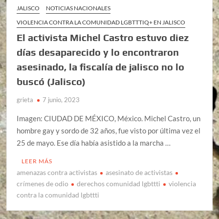
JALISCO
NOTICIAS NACIONALES
VIOLENCIA CONTRA LA COMUNIDAD LGBTTTIQ+ EN JALISCO
El activista Michel Castro estuvo diez
días desaparecido y lo encontraron
asesinado, la fiscalía de jalisco no lo
buscó (Jalisco)
grieta
7 junio, 2023
Imagen: CIUDAD DE MÉXICO, México. Michel Castro, un
hombre gay y sordo de 32 años, fue visto por última vez el
25 de mayo. Ese día había asistido a la marcha …
LEER MÁS
amenazas contra activistas
asesinato de activistas
crímenes de odio
derechos comunidad lgbttti
violencia
contra la comunidad lgbttti