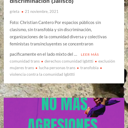
discriminación (Jalisco)
grieta
21 noviembre, 2021
Foto: Christian Cantero Por espacios públicos sin
clasismo, sin transfobia y sin discriminación,
organizaciones de la comunidad diversa y colectivas
feministas transincluyentes se concentraron
pacíficamente en el lado mixto del …
LEER MÁS
comunidad trans
derechos comunidad lgbttti
exclusión
mujeres trans
lucha personas trans
transfobia
violencia contra la comunidad lgbttti