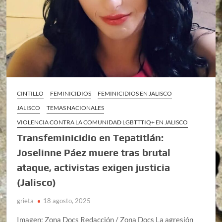
CINTILLO
FEMINICIDIOS
FEMINICIDIOS EN JALISCO
JALISCO
TEMAS NACIONALES
VIOLENCIA CONTRA LA COMUNIDAD LGBTTTIQ+ EN JALISCO
Transfeminicidio en Tepatitlán:
Joselinne Páez muere tras brutal
ataque, activistas exigen justicia
(Jalisco)
grieta
18 agosto, 2025
Imagen: Zona Docs Redacción / Zona Docs La agresión