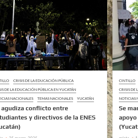
TILLO
CRISIS DE LA EDUCACIÓN PÚBLICA
CINTILLO
SIS DE LA EDUCACIÓN PÚBLICA EN YUCATÁN
CRISIS DE
ICIAS NACIONALES
TEMAS NACIONALES
YUCATÁN
NOTICIAS
 agudiza conflicto entre
Se man
tudiantes y directivos de la ENES
apoyo 
ucatán)
(Yucat
ta
25 marzo, 2025
grieta
1