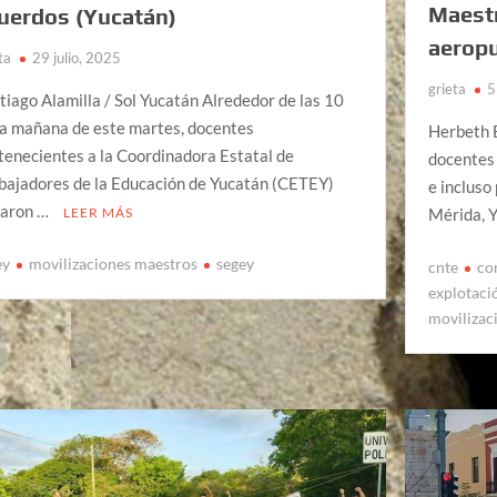
Maestr
uerdos (Yucatán)
aeropu
ta
29 julio, 2025
grieta
5
tiago Alamilla / Sol Yucatán Alrededor de las 10
la mañana de este martes, docentes
Herbeth 
tenecientes a la Coordinadora Estatal de
docentes
bajadores de la Educación de Yucatán (CETEY)
e incluso
varon …
LEER MÁS
Mérida, Y
ey
movilizaciones maestros
segey
cnte
co
explotaci
movilizac