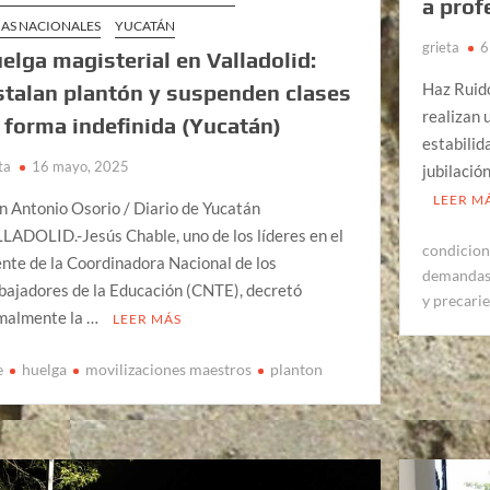
a prof
AS NACIONALES
YUCATÁN
grieta
6
elga magisterial en Valladolid:
Haz Ruid
stalan plantón y suspenden clases
realizan 
 forma indefinida (Yucatán)
estabilid
ta
16 mayo, 2025
jubilació
LEER M
n Antonio Osorio / Diario de Yucatán
LADOLID.-Jesús Chable, uno de los líderes en el
condicion
ente de la Coordinadora Nacional de los
demandas 
bajadores de la Educación (CNTE), decretó
y precari
malmente la …
LEER MÁS
e
huelga
movilizaciones maestros
planton