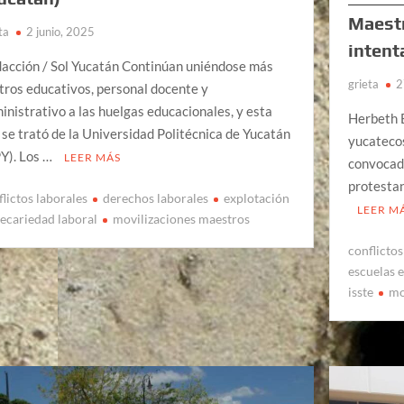
Maestr
ta
2 junio, 2025
intent
acción / Sol Yucatán Continúan uniéndose más
grieta
2
tros educativos, personal docente y
inistrativo a las huelgas educacionales, y esta
Herbeth E
 se trató de la Universidad Politécnica de Yucatán
yucatecos
Y). Los …
LEER MÁS
convocad
protesta
flictos laborales
derechos laborales
explotación
LEER M
recariedad laboral
movilizaciones maestros
conflictos
escuelas 
isste
mo