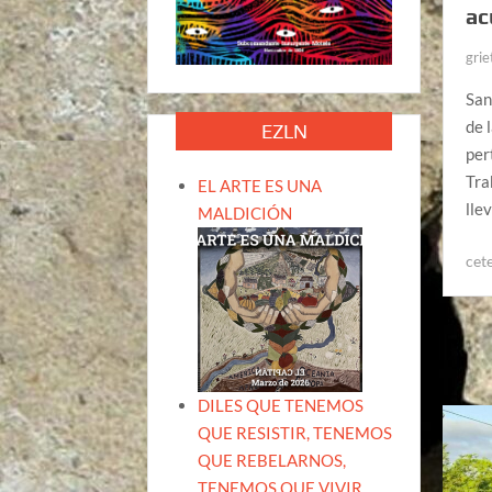
ac
grie
San
de 
EZLN
per
Tra
EL ARTE ES UNA
lle
MALDICIÓN
cet
DILES QUE TENEMOS
QUE RESISTIR, TENEMOS
QUE REBELARNOS,
TENEMOS QUE VIVIR.