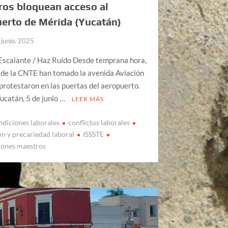
os bloquean acceso al
erto de Mérida (Yucatán)
 junio, 2025
Escalante / Haz Ruido Desde temprana hora,
 de la CNTE han tomado la avenida Aviación
 protestaron en las puertas del aeropuerto.
ucatán, 5 de junio …
LEER MÁS
ndiciones laborales
conflictos laborales
ón y precariedad laboral
ISSSTE
iones maestros