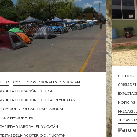
CINTILLO
TILLO
CONFLICTOS LABORALES EN YUCATÁN
CRISIS DE
SIS DE LA EDUCACIÓN PÚBLICA
EXPLOTAC
SIS DE LA EDUCACIÓN PÚBLICA EN YUCATÁN
NOTICIAS
LOTACIÓN Y PRECARIEDAD LABORAL
PRECARIE
ICIAS NACIONALES
TEMAS NA
CARIEDAD LABORAL EN YUCATÁN
Paro e
TESTAS DEL MAGISTERIO EN YUCATÁN