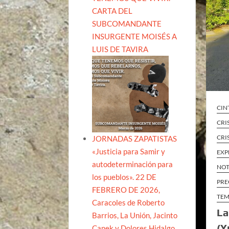
CARTA DEL
SUBCOMANDANTE
INSURGENTE MOISÉS A
LUIS DE TAVIRA
CIN
CRI
CRI
JORNADAS ZAPATISTAS
«Justicia para Samir y
EXP
autodeterminación para
NOT
los pueblos». 22 DE
PRE
FEBRERO DE 2026,
TEM
Caracoles de Roberto
La
Barrios, La Unión, Jacinto
(Y
Canek y Dolores Hidalgo