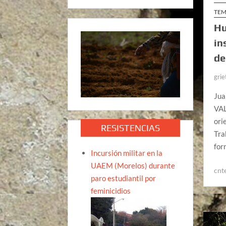
TEM
Hu
in
de
grie
Jua
VAL
ori
RESISTENCIAS
Tra
for
Incursión militar en la
UAEM (Morelos) durante
cnt
paro estudiantil por
feminicidios