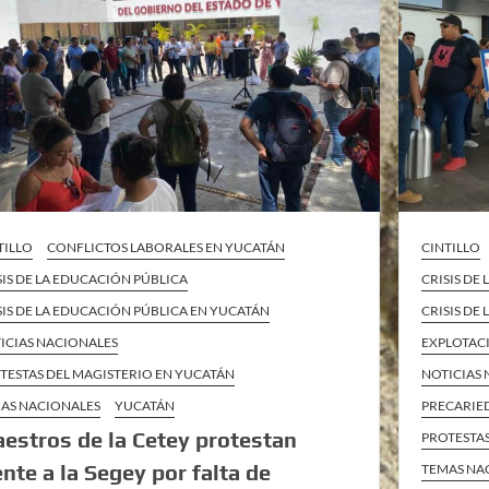
TILLO
CONFLICTOS LABORALES EN YUCATÁN
CINTILLO
SIS DE LA EDUCACIÓN PÚBLICA
CRISIS DE
SIS DE LA EDUCACIÓN PÚBLICA EN YUCATÁN
CRISIS DE
ICIAS NACIONALES
EXPLOTAC
TESTAS DEL MAGISTERIO EN YUCATÁN
NOTICIAS
AS NACIONALES
YUCATÁN
PRECARIE
estros de la Cetey protestan
PROTESTAS
ente a la Segey por falta de
TEMAS NA