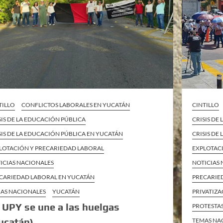
TILLO
CONFLICTOS LABORALES EN YUCATÁN
CINTILLO
SIS DE LA EDUCACIÓN PÚBLICA
CRISIS DE
SIS DE LA EDUCACIÓN PÚBLICA EN YUCATÁN
CRISIS DE
LOTACIÓN Y PRECARIEDAD LABORAL
EXPLOTAC
ICIAS NACIONALES
NOTICIAS
CARIEDAD LABORAL EN YUCATÁN
PRECARIE
AS NACIONALES
YUCATÁN
PRIVATIZA
 UPY se une a las huelgas
PROTESTAS
ucatán)
TEMAS NA