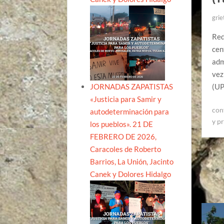
grie
Red
cen
adm
vez
JORNADAS ZAPATISTAS
(UP
«Justicia para Samir y
con
autodeterminación para
y p
los pueblos». 21 DE
FEBRERO DE 2026,
Caracoles de Roberto
Barrios, La Unión, Jacinto
Canek y Dolores Hidalgo