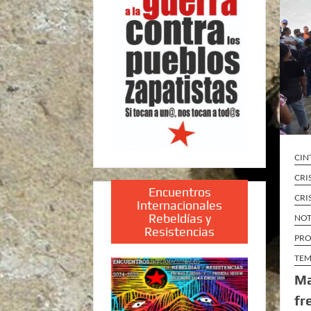
CIN
CRI
Encuentros
CRI
Internacionales
Rebeldías y
NOT
Resistencias
PRO
TEM
Ma
fr