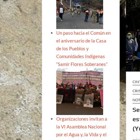
Un paso hacia el Común en
el aniversario de la Casa
de los Pueblos y
Comunidades Indígenas
“Samir Flores Soberanes”
CIN
CRI
NOT
Se
es
Organizaciones invitan a
la VI Asamblea Nacional
(Y
por el Agua y, la Vida y el
grie