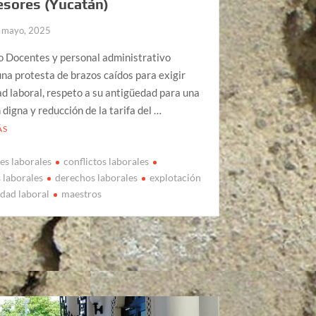
esores (Yucatán)
 mayo, 2025
o Docentes y personal administrativo
una protesta de brazos caídos para exigir
ad laboral, respeto a su antigüedad para una
n digna y reducción de la tarifa del …
ÁS
es laborales
conflictos laborales
laborales
derechos laborales
explotación
edad laboral
maestros