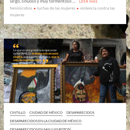
largo, sinuoso y muy tormentoso …
LEER MÁS
feminicidios
luchas de las mujeres
violencia contra las
mujeres
CINTILLO
CIUDAD DE MÉXICO
DESAPARECIDOS
DESAPARECIDOS EN LA CIUDAD DE MÉXICO
DESAPARECIDOS EN SAN LUIS POTOSÍ