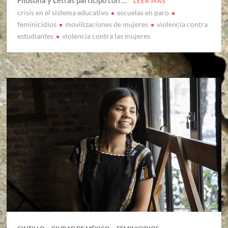
Filosofía y Letras participó con …
LEER MÁS
crisis en el sistema educativo
escuelas en paro
feminicidios
movilizaciones de mujeres
violencia contra
estudiantes
violencia contra las mujeres