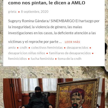
como nos pintan, le dicen a AMLO
grieta
8 septiembre, 2020
Sugeyry Romina Gándara/ SINEMBARGO El hartazgo por
la inseguridad, la violencia de género, las malas
investigaciones en los casos, la deficiente atención a las
víctimas y el reproche por parte …
LEER MÁS
amlo
cndh
colectivos feministas
desaparecidos
desaparicion niñas niños
familiares de desaparecidos
feminicidios
lucha feminista
toma de la cndh