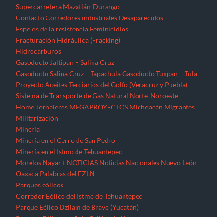
Supercarretera Mazatlán-Durango
Contacto
Corredores industriales
Desaparecidos
Espejos de la resistencia
Feminicidios
Fracturación Hidráulica (Fracking)
Hidrocarburos
Gasoducto Jaltipan – Salina Cruz
Gasoducto Salina Cruz – Tapachula
Gasoducto Tuxpan – Tula
Proyecto Aceites Terciarios del Golfo (Veracruz y Puebla)
Sistema de Transporte de Gas Natural Norte-Noroeste
Home
Jornaleros
MEGAPROYECTOS
Michoacán
Migrantes
Militarización
Minería
Minería en el Cerro de San Pedro
Minería en el Istmo de Tehuantepec
Morelos
Nayarit
NOTICIAS
Noticias Nacionales
Nuevo León
Oaxaca
Palabras del EZLN
Parques eólicos
Corredor Eólico del Istmo de Tehuantepec
Parque Eólico Dzilam de Bravo (Yucatán)