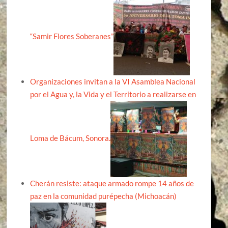
“Samir Flores Soberanes”
Organizaciones invitan a la VI Asamblea Nacional
por el Agua y, la Vida y el Territorio a realizarse en
Loma de Bácum, Sonora.
Cherán resiste: ataque armado rompe 14 años de
paz en la comunidad purépecha (Michoacán)