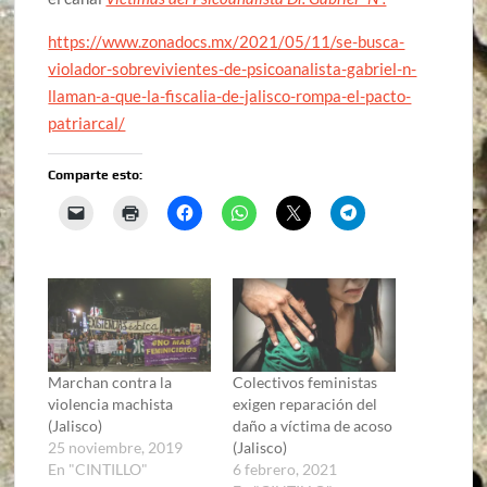
https://www.zonadocs.mx/2021/05/11/se-busca-
violador-sobrevivientes-de-psicoanalista-gabriel-n-
llaman-a-que-la-fiscalia-de-jalisco-rompa-el-pacto-
patriarcal/
Comparte esto:
Marchan contra la
Colectivos feministas
violencia machista
exigen reparación del
(Jalisco)
daño a víctima de acoso
25 noviembre, 2019
(Jalisco)
En "CINTILLO"
6 febrero, 2021