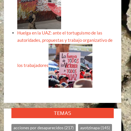
Huelga en la UAZ: ante el tortuguismo de las
autoridades, propuestas y trabajo organizativo de
los trabajadores
TEMAS
acciones por desaparecidos
(217)
ayotzinapa
(145)