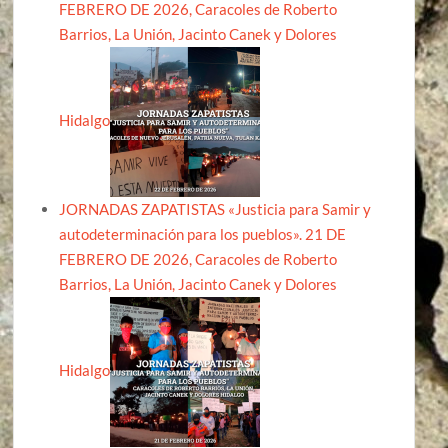
FEBRERO DE 2026, Caracoles de Roberto
Barrios, La Unión, Jacinto Canek y Dolores
Hidalgo
JORNADAS ZAPATISTAS «Justicia para Samir y
autodeterminación para los pueblos». 21 DE
FEBRERO DE 2026, Caracoles de Roberto
Barrios, La Unión, Jacinto Canek y Dolores
Hidalgo