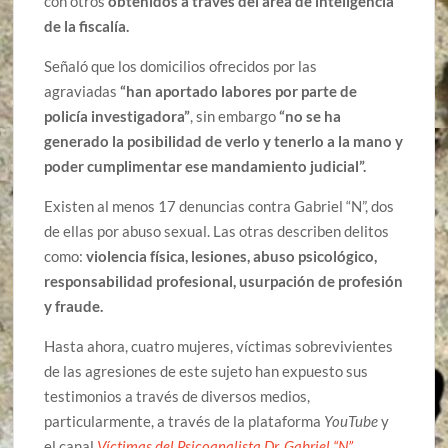
con otros
obtenidos a través del área de inteligencia
de la fiscalía.
Señaló que los domicilios ofrecidos por las
agraviadas
“han aportado labores por parte de
policía investigadora”
, sin embargo
“no se ha
generado la posibilidad de verlo y tenerlo a la mano y
poder cumplimentar ese mandamiento judicial”.
Existen al menos 17 denuncias contra Gabriel “N”, dos
de ellas por abuso sexual. Las otras describen delitos
como:
violencia física, lesiones, abuso psicológico,
responsabilidad profesional, usurpación de profesión
y fraude.
Hasta ahora, cuatro mujeres, víctimas sobrevivientes
de las agresiones de este sujeto han expuesto sus
testimonios a través de diversos medios,
particularmente, a través de la plataforma
YouTube
y
el canal
Víctimas del Psicoanalista Dr. Gabriel “N”.