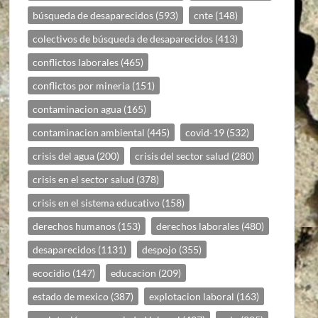
búsqueda de desaparecidos
(593)
cnte
(148)
colectivos de búsqueda de desaparecidos
(413)
conflictos laborales
(465)
conflictos por mineria
(151)
contaminacion agua
(165)
contaminacion ambiental
(445)
covid-19
(532)
crisis del agua
(200)
crisis del sector salud
(280)
crisis en el sector salud
(378)
crisis en el sistema educativo
(158)
derechos humanos
(153)
derechos laborales
(480)
desaparecidos
(1131)
despojo
(355)
ecocidio
(147)
educacion
(209)
estado de mexico
(387)
explotacion laboral
(163)