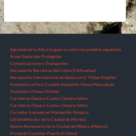
Agroindustria
Alto a la guerra contra los pueblos zapatistas
Áreas Naturales Protegidas
Comunicaciones y Transportes
Aeropuerto Barrancas del Cobre (Chihuahua)
Aeropuerto Internacional de Santa Lucía “Felipe Ángeles”
Autopista La Pera-Cuautla
Autopista Toluca-Naucalpán
Autopista Urbana Oriente
Carreteras Oaxaca-Costa y Oaxaca-Istmo
Carreteras Oaxaca-Costa y Oaxaca-Istmo
Corredor transversal Manzanillo-Tampico
Libramiento Sur de la Ciudad de Morelia
Nuevo Aeropuerto de la Ciudad de México (México)
Proyecto Cuyutlán-Puerto (Colima)