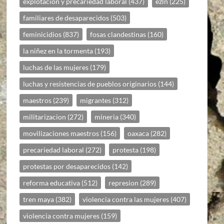
explotación y precariedad laboral
(437)
ezln
(225)
familiares de desaparecidos
(503)
feminicidios
(837)
fosas clandestinas
(160)
la niñez en la tormenta
(193)
luchas de las mujeres
(179)
luchas y resistencias de pueblos originarios
(144)
maestros
(239)
migrantes
(312)
militarizacion
(272)
mineria
(340)
movilizaciones maestros
(156)
oaxaca
(282)
precariedad laboral
(272)
protesta
(198)
protestas por desaparecidos
(142)
reforma educativa
(512)
represion
(289)
tren maya
(382)
violencia contra las mujeres
(407)
violencia contra mujeres
(159)