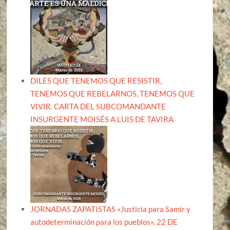
DILES QUE TENEMOS QUE RESISTIR,
TENEMOS QUE REBELARNOS, TENEMOS QUE
VIVIR. CARTA DEL SUBCOMANDANTE
INSURGENTE MOISÉS A LUIS DE TAVIRA
JORNADAS ZAPATISTAS «Justicia para Samir y
autodeterminación para los pueblos». 22 DE