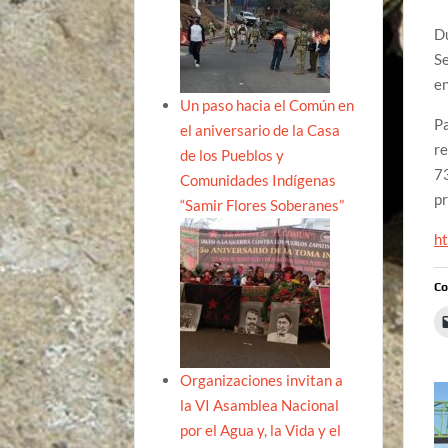
Du
Se
en
Un paso hacia el Común en
Pa
el aniversario de la Casa
re
de los Pueblos y
73
Comunidades Indígenas
pr
“Samir Flores Soberanes”
ht
Co
Organizaciones invitan a
la VI Asamblea Nacional
por el Agua y, la Vida y el