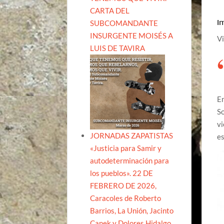
CARTA DEL
I
SUBCOMANDANTE
INSURGENTE MOISÉS A
Vi
LUIS DE TAVIRA
En
So
vi
JORNADAS ZAPATISTAS
es
«Justicia para Samir y
autodeterminación para
los pueblos». 22 DE
FEBRERO DE 2026,
Caracoles de Roberto
Barrios, La Unión, Jacinto
Canek y Dolores Hidalgo