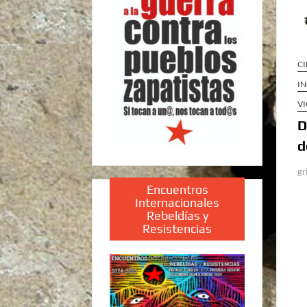
CI
IN
VI
D
d
gr
Encuentros
Internacionales
Rebeldías y
Resistencias