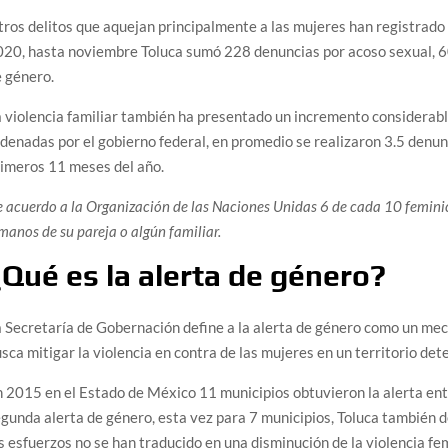
ros delitos que aquejan principalmente a las mujeres han registrado c
20, hasta noviembre Toluca sumó 228 denuncias por acoso sexual, 60
 género.
 violencia familiar también ha presentado un incremento considerabl
denadas por el gobierno federal, en promedio se realizaron 3.5 denunc
imeros 11 meses del año.
 acuerdo a la
Organización de las Naciones Unidas
6 de cada 10 feminic
manos de su pareja o algún familiar.
¿Qué es la alerta de género?
 Secretaría de Gobernación define a la alerta de género como un m
sca mitigar la violencia en contra de las mujeres en un territorio de
 2015 en el Estado de México 11 municipios obtuvieron la alerta ent
gunda alerta de género, esta vez para 7 municipios, Toluca también d
s esfuerzos no se han traducido en una disminución de la violencia fem