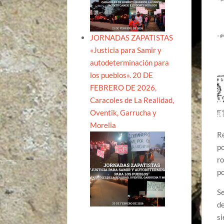
JORNADAS ZAPATISTAS
«Justicia para Samir y
autodeterminación para
los pueblos». 20 DE
FEBRERO DE 2026,
Caracoles de La Realidad,
Oventik, Garrucha y
Morelia
Re
po
ro
po
Se
de
si