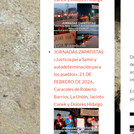
JORNADAS ZAPATISTAS
D
«Justicia para Samir y
de
autodeterminación para
ad
los pueblos». 21 DE
ve
FEBRERO DE 2026,
Caracoles de Roberto
En
Barrios, La Unión, Jacinto
pa
Canek y Dolores Hidalgo