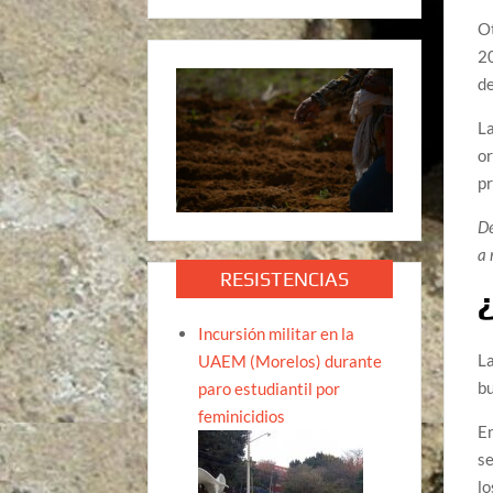
Ot
20
de
La
or
pr
De
a 
RESISTENCIAS
Incursión militar en la
La
UAEM (Morelos) durante
bu
paro estudiantil por
feminicidios
En
se
lo