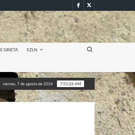
Facebook
Twitter
Buscar:
E GRIETA
EZLN
Incursión militar en la UAEM (Morelos) durante paro estudi
viernes, 7 de agosto de 2026
7:55:28 AM
Incursión militar en la UAEM (Morelos) durante paro estudi