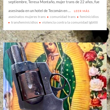
septiembre, Teresa Montaño, mujer trans de 22 años, fue
asesinada en un hotel de Tecomán en …
LEER MÁS
asesinatos mujeres trans
comunidad trans
feminicidios
transfeminicidios
violencia contra la comunidad lgbttti