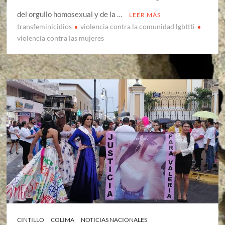
del orgullo homosexual y de la …
LEER MÁS
transfeminicidios
violencia contra la comunidad lgbttti
violencia contra las mujeres
CINTILLO
COLIMA
NOTICIAS NACIONALES