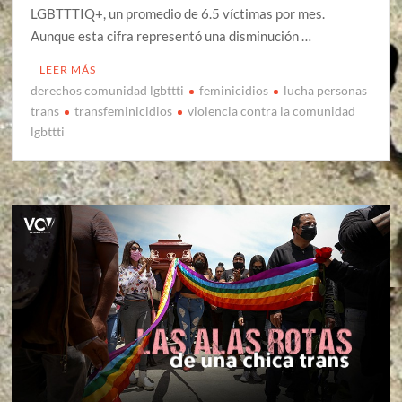
LGBTTTIQ+, un promedio de 6.5 víctimas por mes.
Aunque esta cifra representó una disminución …
LEER MÁS
derechos comunidad lgbttti
feminicidios
lucha personas
trans
transfeminicidios
violencia contra la comunidad
lgbttti