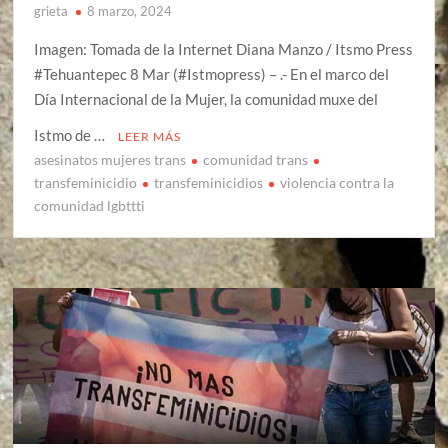
grieta
8 marzo, 2024
Imagen: Tomada de la Internet Diana Manzo / Itsmo Press
#Tehuantepec 8 Mar (#Istmopress) – .- En el marco del
Día Internacional de la Mujer, la comunidad muxe del
Istmo de …
LEER MÁS
asesinatos mujeres trans
comunidad trans
transfeminicidio
transfeminicidios
violencia contra la
comunidad lgbttti