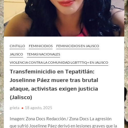
CINTILLO
FEMINICIDIOS
FEMINICIDIOS EN JALISCO
JALISCO
TEMAS NACIONALES
VIOLENCIA CONTRA LA COMUNIDAD LGBTTTIQ+ EN JALISCO
Transfeminicidio en Tepatitlán:
Joselinne Páez muere tras brutal
ataque, activistas exigen justicia
(Jalisco)
grieta
18 agosto, 2025
Imagen: Zona Docs Redacción / Zona Docs La agresión
que sufrió Joselinne Páez derivó en lesiones graves que la