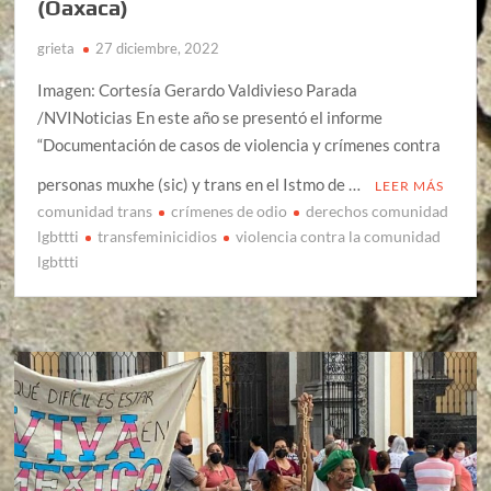
(Oaxaca)
grieta
27 diciembre, 2022
Imagen: Cortesía Gerardo Valdivieso Parada
/NVINoticias En este año se presentó el informe
“Documentación de casos de violencia y crímenes contra
personas muxhe (sic) y trans en el Istmo de …
LEER MÁS
comunidad trans
crímenes de odio
derechos comunidad
lgbttti
transfeminicidios
violencia contra la comunidad
lgbttti