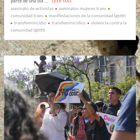
parte de una ola …
LEER MÁS
asesinato de activistas
asesinatos mujeres trans
comunidad trans
manifestaciones de la comunidad lgbttti
transfeminicidio
transfeminicidios
violencia contra la
comunidad lgbttti