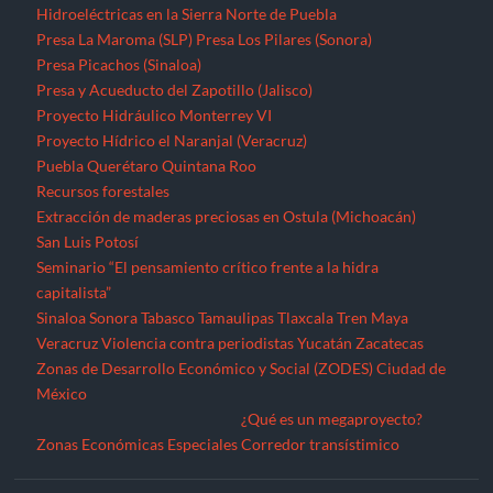
Hidroeléctricas en la Sierra Norte de Puebla
Presa La Maroma (SLP)
Presa Los Pilares (Sonora)
Presa Picachos (Sinaloa)
Presa y Acueducto del Zapotillo (Jalisco)
Proyecto Hidráulico Monterrey VI
Proyecto Hídrico el Naranjal (Veracruz)
Puebla
Querétaro
Quintana Roo
Recursos forestales
Extracción de maderas preciosas en Ostula (Michoacán)
San Luis Potosí
Seminario “El pensamiento crítico frente a la hidra
capitalista”
Sinaloa
Sonora
Tabasco
Tamaulipas
Tlaxcala
Tren Maya
Veracruz
Violencia contra periodistas
Yucatán
Zacatecas
Zonas de Desarrollo Económico y Social (ZODES) Ciudad de
México
¿Qué es un megaproyecto?
Zonas Económicas Especiales
Corredor transístimico