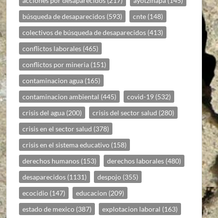
acciones por desaparecidos
(217)
ayotzinapa
(145)
búsqueda de desaparecidos
(593)
cnte
(148)
colectivos de búsqueda de desaparecidos
(413)
conflictos laborales
(465)
conflictos por mineria
(151)
contaminacion agua
(165)
contaminacion ambiental
(445)
covid-19
(532)
crisis del agua
(200)
crisis del sector salud
(280)
crisis en el sector salud
(378)
crisis en el sistema educativo
(158)
derechos humanos
(153)
derechos laborales
(480)
desaparecidos
(1131)
despojo
(355)
ecocidio
(147)
educacion
(209)
estado de mexico
(387)
explotacion laboral
(163)