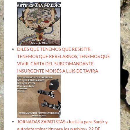
DILES QUE TENEMOS QUE RESISTIR,
TENEMOS QUE REBELARNOS, TENEMOS QUE
VIVIR. CARTA DEL SUBCOMANDANTE
INSURGENTE MOISÉS A LUIS DE TAVIRA
JORNADAS ZAPATISTAS «Justicia para Samir y
autodeterminación para los pueblos». 22 DE