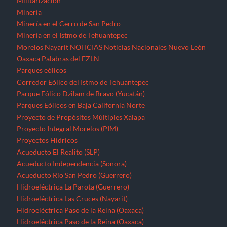
Militarización
Minería
Minería en el Cerro de San Pedro
Minería en el Istmo de Tehuantepec
Morelos
Nayarit
NOTICIAS
Noticias Nacionales
Nuevo León
Oaxaca
Palabras del EZLN
Parques eólicos
Corredor Eólico del Istmo de Tehuantepec
Parque Eólico Dzilam de Bravo (Yucatán)
Parques Eólicos en Baja California Norte
Proyecto de Propósitos Múltiples Xalapa
Proyecto Integral Morelos (PIM)
Proyectos Hídricos
Acueducto El Realito (SLP)
Acueducto Independencia (Sonora)
Acueducto Río San Pedro (Guerrero)
Hidroeléctrica La Parota (Guerrero)
Hidroeléctrica Las Cruces (Nayarit)
Hidroeléctrica Paso de la Reina (Oaxaca)
Hidroeléctrica Paso de la Reina (Oaxaca)