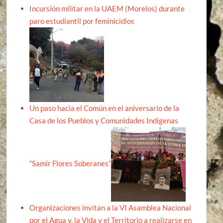
Incursión militar en la UAEM (Morelos) durante
paro estudiantil por feminicidios
Un paso hacia el Común en el aniversario de la
Casa de los Pueblos y Comunidades Indígenas
“Samir Flores Soberanes”
Organizaciones invitan a la VI Asamblea Nacional
por el Agua y, la Vida y el Territorio a realizarse en