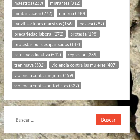
maestros
(239)
migrantes
(312)
militarizacion
(272)
mineria
(340)
movilizaciones maestros
(156)
oaxaca
(282)
precariedad laboral
(272)
protesta
(198)
protestas por desaparecidos
(142)
reforma educativa
(512)
represion
(289)
tren maya
(382)
violencia contra las mujeres
(407)
violencia contra mujeres
(159)
violencia contra periodistas
(327)
Buscar: