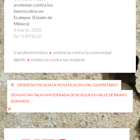
protestan contra los
feminicidios en
Ecatepec (Estado de
México)
6 marzo, 2020
En "CINTILLO"
transfeminicidios
violencia contra la comunidad
lgbttti
violencia contra las mujeres
Navegación
DESDEÑA FISCALÍA LA VIOLENCIA DIGITAL (QUERÉTARO)
de
DENUNCIAN TALA INMODERADA DE BOSQUE EN VALLE DE BRAVO
(EDOMEX)
entradas