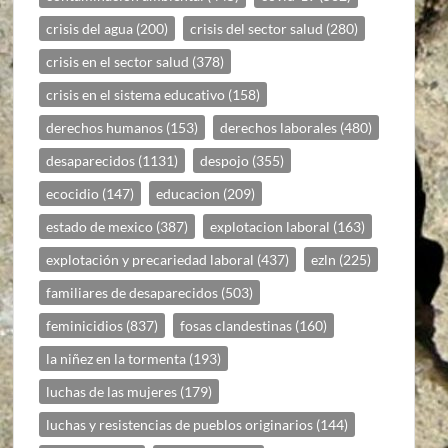
crisis del agua
(200)
crisis del sector salud
(280)
crisis en el sector salud
(378)
crisis en el sistema educativo
(158)
derechos humanos
(153)
derechos laborales
(480)
desaparecidos
(1131)
despojo
(355)
ecocidio
(147)
educacion
(209)
estado de mexico
(387)
explotacion laboral
(163)
explotación y precariedad laboral
(437)
ezln
(225)
familiares de desaparecidos
(503)
feminicidios
(837)
fosas clandestinas
(160)
la niñez en la tormenta
(193)
luchas de las mujeres
(179)
luchas y resistencias de pueblos originarios
(144)