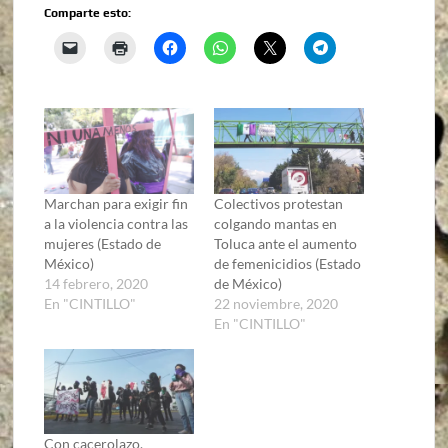
Comparte esto:
Marchan para exigir fin
Colectivos protestan
a la violencia contra las
colgando mantas en
mujeres (Estado de
Toluca ante el aumento
México)
de femenicidios (Estado
14 febrero, 2020
de México)
En "CINTILLO"
22 noviembre, 2020
En "CINTILLO"
Con cacerolazo,