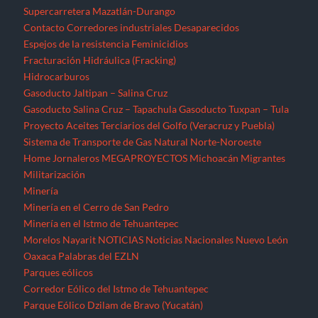
Supercarretera Mazatlán-Durango
Contacto
Corredores industriales
Desaparecidos
Espejos de la resistencia
Feminicidios
Fracturación Hidráulica (Fracking)
Hidrocarburos
Gasoducto Jaltipan – Salina Cruz
Gasoducto Salina Cruz – Tapachula
Gasoducto Tuxpan – Tula
Proyecto Aceites Terciarios del Golfo (Veracruz y Puebla)
Sistema de Transporte de Gas Natural Norte-Noroeste
Home
Jornaleros
MEGAPROYECTOS
Michoacán
Migrantes
Militarización
Minería
Minería en el Cerro de San Pedro
Minería en el Istmo de Tehuantepec
Morelos
Nayarit
NOTICIAS
Noticias Nacionales
Nuevo León
Oaxaca
Palabras del EZLN
Parques eólicos
Corredor Eólico del Istmo de Tehuantepec
Parque Eólico Dzilam de Bravo (Yucatán)