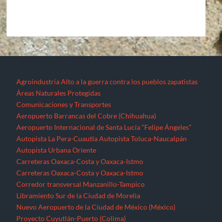
Agroindustria
Alto a la guerra contra los pueblos zapatistas
Áreas Naturales Protegidas
Comunicaciones y Transportes
Aeropuerto Barrancas del Cobre (Chihuahua)
Aeropuerto Internacional de Santa Lucía “Felipe Ángeles”
Autopista La Pera-Cuautla
Autopista Toluca-Naucalpán
Autopista Urbana Oriente
Carreteras Oaxaca-Costa y Oaxaca-Istmo
Carreteras Oaxaca-Costa y Oaxaca-Istmo
Corredor transversal Manzanillo-Tampico
Libramiento Sur de la Ciudad de Morelia
Nuevo Aeropuerto de la Ciudad de México (México)
Proyecto Cuyutlán-Puerto (Colima)