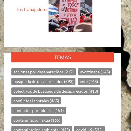
los trabajadores
TEMAS
acciones por desaparecidos
(217)
ayotzinapa
(145)
búsqueda de desaparecidos
(593)
cnte
(148)
colectivos de búsqueda de desaparecidos
(413)
conflictos laborales
(465)
conflictos por mineria
(151)
contaminacion agua
(165)
contaminacion ambiental
(445)
covid-19
(532)