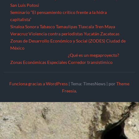
San Luis Potosí
Seminario “El pensamiento crítico frente a la hidra
capitalista”
Sinaloa
Sonora
Tabasco
Tamaulipas
Tlaxcala
Tren Maya
Veracruz
Violencia contra periodistas
Yucatán
Zacatecas
Zonas de Desarrollo Económico y Social (ZODES) Ciudad de
México
¿Qué es un megaproyecto?
Zonas Económicas Especiales
Corredor transístimico
Funciona gracias a WordPress
|
Tema: TimesNews
|
por
Theme
Freesia
.