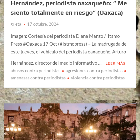
Hernández, periodista oaxaqueño: “ Me
siento totalmente en riesgo” (Oaxaca)
grieta
17 octubre, 2024
Imagen: Cortesía del periodista Diana Manzo / Itsmo
Press #Oaxaca 17 Oct (#Istmopress) – La madrugada de
este jueves, el vehículo del periodista oaxaqueño, Arturo
Hernández, director del medio informativo …
LEER MÁS
abusos contra periodistas
agresiones contra periodistas
amenazas contra periodistas
violencia contra periodistas