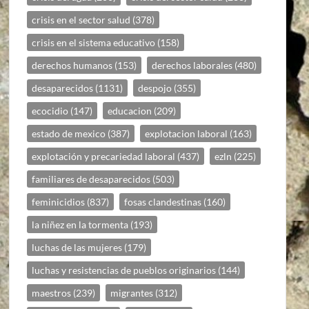
crisis en el sector salud
(378)
crisis en el sistema educativo
(158)
derechos humanos
(153)
derechos laborales
(480)
desaparecidos
(1131)
despojo
(355)
ecocidio
(147)
educacion
(209)
estado de mexico
(387)
explotacion laboral
(163)
explotación y precariedad laboral
(437)
ezln
(225)
familiares de desaparecidos
(503)
feminicidios
(837)
fosas clandestinas
(160)
la niñez en la tormenta
(193)
luchas de las mujeres
(179)
luchas y resistencias de pueblos originarios
(144)
maestros
(239)
migrantes
(312)