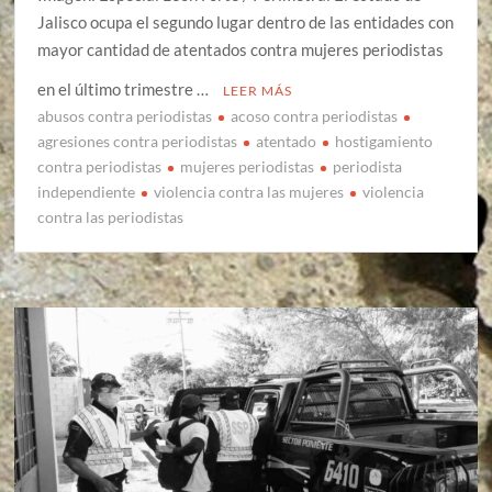
Jalisco ocupa el segundo lugar dentro de las entidades con
mayor cantidad de atentados contra mujeres periodistas
en el último trimestre …
LEER MÁS
abusos contra periodistas
acoso contra periodistas
agresiones contra periodistas
atentado
hostigamiento
contra periodistas
mujeres periodistas
periodista
independiente
violencia contra las mujeres
violencia
contra las periodistas