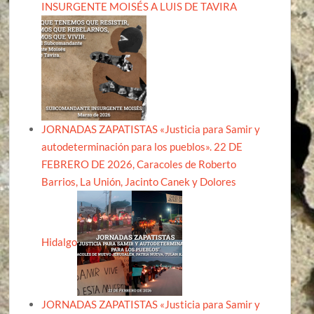
INSURGENTE MOISÉS A LUIS DE TAVIRA
JORNADAS ZAPATISTAS «Justicia para Samir y
autodeterminación para los pueblos». 22 DE
FEBRERO DE 2026, Caracoles de Roberto
Barrios, La Unión, Jacinto Canek y Dolores
Hidalgo
JORNADAS ZAPATISTAS «Justicia para Samir y