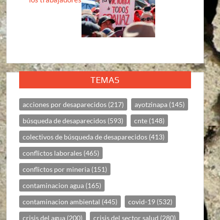
TEMAS
acciones por desaparecidos
(217)
ayotzinapa
(145)
búsqueda de desaparecidos
(593)
cnte
(148)
colectivos de búsqueda de desaparecidos
(413)
conflictos laborales
(465)
conflictos por mineria
(151)
contaminacion agua
(165)
contaminacion ambiental
(445)
covid-19
(532)
crisis del agua
(200)
crisis del sector salud
(280)