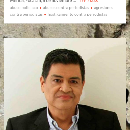
Mérida, Yucatán, 8 de noviembre …
LEER MÁS
abuso policiaco
abusos contra periodistas
agresiones
contra periodistas
hostigamiento contra periodistas