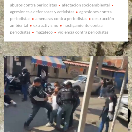
abusos contra periodistas
afectacion socioambiental
agresiones a defensores y activistas
agresiones contra
periodistas
amenazas contra periodistas
destrucción
ambiental
extractivismo
hostigamiento contra
periodistas
mazateco
violencia contra periodistas