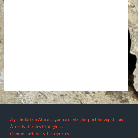
Agroindustria
Alto a la guerra contra los pueblos zapatistas
Áreas Naturales Protegidas
Comunicaciones y Transportes
Aeropuerto Barrancas del Cobre (Chihuahua)
Aeropuerto Internacional de Santa Lucía “Felipe Ángeles”
Autopista La Pera-Cuautla
Autopista Toluca-Naucalpán
Autopista Urbana Oriente
Carreteras Oaxaca-Costa y Oaxaca-Istmo
Carreteras Oaxaca-Costa y Oaxaca-Istmo
Corredor transversal Manzanillo-Tampico
Libramiento Sur de la Ciudad de Morelia
Nuevo Aeropuerto de la Ciudad de México (México)
Proyecto Cuyutlán-Puerto (Colima)
Supercarretera Mazatlán-Durango