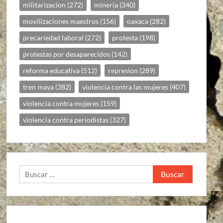
militarizacion
(272)
mineria
(340)
movilizaciones maestros
(156)
oaxaca
(282)
precariedad laboral
(272)
protesta
(198)
protestas por desaparecidos
(142)
reforma educativa
(512)
represion
(289)
tren maya
(382)
violencia contra las mujeres
(407)
violencia contra mujeres
(159)
violencia contra periodistas
(327)
Buscar: