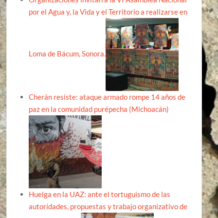
por el Agua y, la Vida y el Territorio a realizarse en
Loma de Bácum, Sonora.
Cherán resiste: ataque armado rompe 14 años de
paz en la comunidad purépecha (Michoacán)
Huelga en la UAZ: ante el tortuguismo de las
autoridades, propuestas y trabajo organizativo de