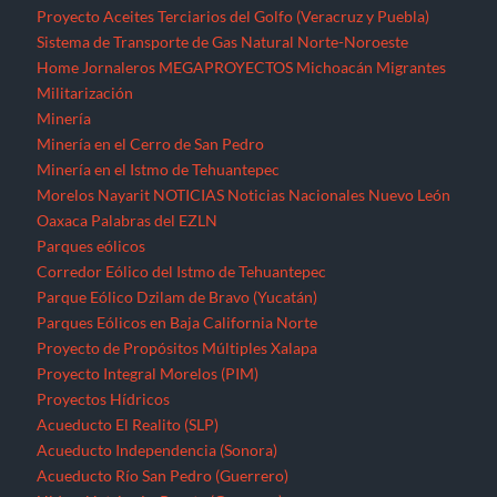
Proyecto Aceites Terciarios del Golfo (Veracruz y Puebla)
Sistema de Transporte de Gas Natural Norte-Noroeste
Home
Jornaleros
MEGAPROYECTOS
Michoacán
Migrantes
Militarización
Minería
Minería en el Cerro de San Pedro
Minería en el Istmo de Tehuantepec
Morelos
Nayarit
NOTICIAS
Noticias Nacionales
Nuevo León
Oaxaca
Palabras del EZLN
Parques eólicos
Corredor Eólico del Istmo de Tehuantepec
Parque Eólico Dzilam de Bravo (Yucatán)
Parques Eólicos en Baja California Norte
Proyecto de Propósitos Múltiples Xalapa
Proyecto Integral Morelos (PIM)
Proyectos Hídricos
Acueducto El Realito (SLP)
Acueducto Independencia (Sonora)
Acueducto Río San Pedro (Guerrero)