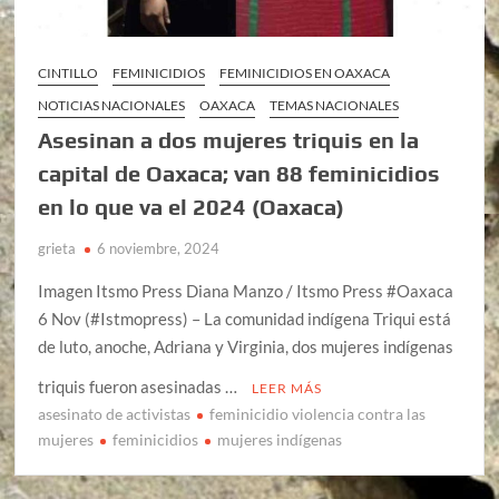
CINTILLO
FEMINICIDIOS
FEMINICIDIOS EN OAXACA
NOTICIAS NACIONALES
OAXACA
TEMAS NACIONALES
Asesinan a dos mujeres triquis en la
capital de Oaxaca; van 88 feminicidios
en lo que va el 2024 (Oaxaca)
grieta
6 noviembre, 2024
Imagen Itsmo Press Diana Manzo / Itsmo Press #Oaxaca
6 Nov (#Istmopress) – La comunidad indígena Triqui está
de luto, anoche, Adriana y Virginia, dos mujeres indígenas
triquis fueron asesinadas …
LEER MÁS
asesinato de activistas
feminicidio violencia contra las
mujeres
feminicidios
mujeres indígenas