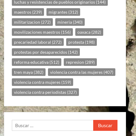
luchas y resistencias de pueblos originarios
(144)
maestros
(239)
migrantes
(312)
militarizacion
(272)
mineria
(340)
movilizaciones maestros
(156)
oaxaca
(282)
precariedad laboral
(272)
protesta
(198)
protestas por desaparecidos
(142)
reforma educativa
(512)
represion
(289)
tren maya
(382)
violencia contra las mujeres
(407)
violencia contra mujeres
(159)
violencia contra periodistas
(327)
Buscar: