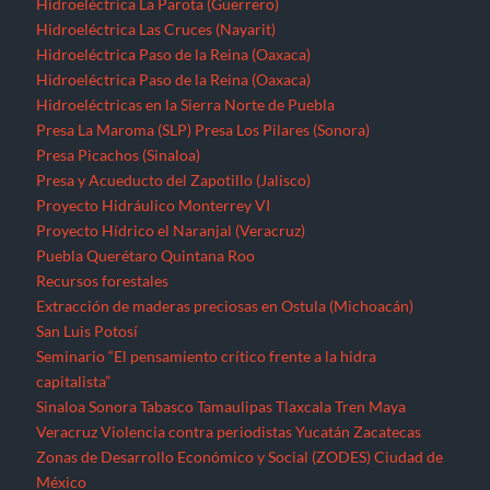
Hidroeléctrica La Parota (Guerrero)
Hidroeléctrica Las Cruces (Nayarit)
Hidroeléctrica Paso de la Reina (Oaxaca)
Hidroeléctrica Paso de la Reina (Oaxaca)
Hidroeléctricas en la Sierra Norte de Puebla
Presa La Maroma (SLP)
Presa Los Pilares (Sonora)
Presa Picachos (Sinaloa)
Presa y Acueducto del Zapotillo (Jalisco)
Proyecto Hidráulico Monterrey VI
Proyecto Hídrico el Naranjal (Veracruz)
Puebla
Querétaro
Quintana Roo
Recursos forestales
Extracción de maderas preciosas en Ostula (Michoacán)
San Luis Potosí
Seminario “El pensamiento crítico frente a la hidra
capitalista”
Sinaloa
Sonora
Tabasco
Tamaulipas
Tlaxcala
Tren Maya
Veracruz
Violencia contra periodistas
Yucatán
Zacatecas
Zonas de Desarrollo Económico y Social (ZODES) Ciudad de
México