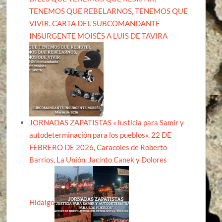
TENEMOS QUE REBELARNOS, TENEMOS QUE
VIVIR. CARTA DEL SUBCOMANDANTE
INSURGENTE MOISÉS A LUIS DE TAVIRA
JORNADAS ZAPATISTAS «Justicia para Samir y
autodeterminación para los pueblos». 22 DE
FEBRERO DE 2026, Caracoles de Roberto
Barrios, La Unión, Jacinto Canek y Dolores
Hidalgo