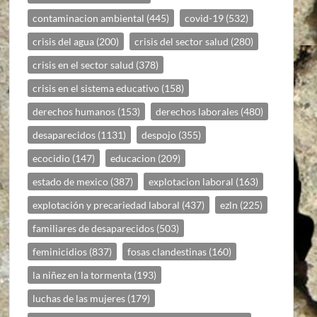
contaminacion ambiental
(445)
covid-19
(532)
crisis del agua
(200)
crisis del sector salud
(280)
crisis en el sector salud
(378)
crisis en el sistema educativo
(158)
derechos humanos
(153)
derechos laborales
(480)
desaparecidos
(1131)
despojo
(355)
ecocidio
(147)
educacion
(209)
estado de mexico
(387)
explotacion laboral
(163)
explotación y precariedad laboral
(437)
ezln
(225)
familiares de desaparecidos
(503)
feminicidios
(837)
fosas clandestinas
(160)
la niñez en la tormenta
(193)
luchas de las mujeres
(179)