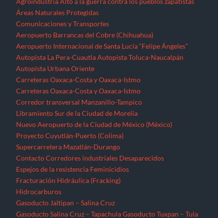
Agroindustria
Alto a la guerra contra los pueblos zapatistas
Áreas Naturales Protegidas
Comunicaciones y Transportes
Aeropuerto Barrancas del Cobre (Chihuahua)
Aeropuerto Internacional de Santa Lucía “Felipe Ángeles”
Autopista La Pera-Cuautla
Autopista Toluca-Naucalpán
Autopista Urbana Oriente
Carreteras Oaxaca-Costa y Oaxaca-Istmo
Carreteras Oaxaca-Costa y Oaxaca-Istmo
Corredor transversal Manzanillo-Tampico
Libramiento Sur de la Ciudad de Morelia
Nuevo Aeropuerto de la Ciudad de México (México)
Proyecto Cuyutlán-Puerto (Colima)
Supercarretera Mazatlán-Durango
Contacto
Corredores industriales
Desaparecidos
Espejos de la resistencia
Feminicidios
Fracturación Hidráulica (Fracking)
Hidrocarburos
Gasoducto Jaltipan – Salina Cruz
Gasoducto Salina Cruz – Tapachula
Gasoducto Tuxpan – Tula