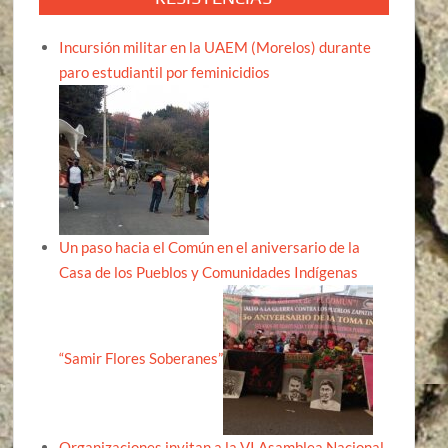
Incursión militar en la UAEM (Morelos) durante
paro estudiantil por feminicidios
Un paso hacia el Común en el aniversario de la
Casa de los Pueblos y Comunidades Indígenas
“Samir Flores Soberanes”
Organizaciones invitan a la VI Asamblea Nacional