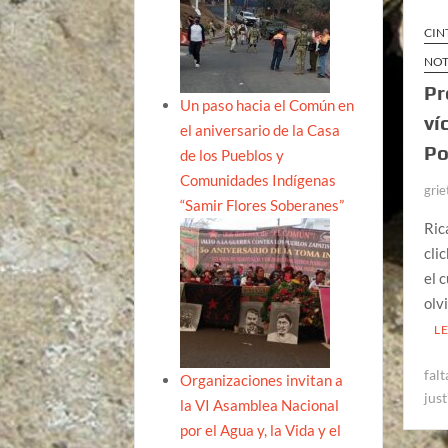
CIN
NOT
Pr
Un paso hacia el Común en
ví
el aniversario de la Casa
Po
de los Pueblos y
Comunidades Indígenas
grie
“Samir Flores Soberanes”
Ric
cli
el 
olv
L
falt
Organizaciones invitan a
just
la VI Asamblea Nacional
por el Agua y, la Vida y el