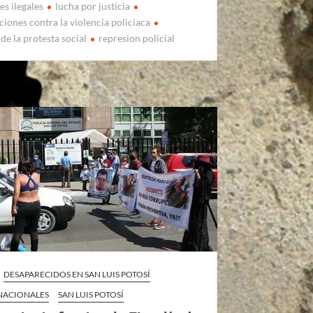
es ilegales
lucha por justicia
iones contra la violencia policiaca
de la protesta social
represion policial
DESAPARECIDOS EN SAN LUIS POTOSÍ
 NACIONALES
SAN LUIS POTOSÍ