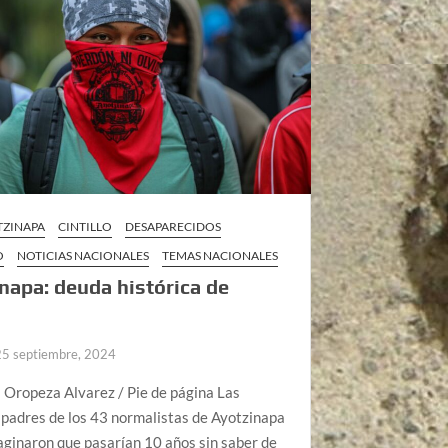
TZINAPA
CINTILLO
DESAPARECIDOS
O
NOTICIAS NACIONALES
TEMAS NACIONALES
napa: deuda histórica de
25 septiembre, 2024
i Oropeza Alvarez / Pie de página Las
padres de los 43 normalistas de Ayotzinapa
ginaron que pasarían 10 años sin saber de