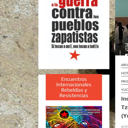
ABU
NOT
Encuentros
PRO
Internacionales
Rebeldías y
YUC
Resistencias
In
Tz
(Y
grie