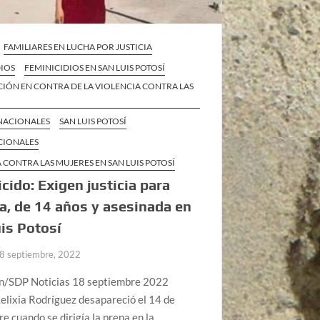
FAMILIARES EN LUCHA POR JUSTICIA
DIOS
FEMINICIDIOS EN SAN LUIS POTOSÍ
IÓN EN CONTRA DE LA VIOLENCIA CONTRA LAS
 NACIONALES
SAN LUIS POTOSÍ
CIONALES
 CONTRA LAS MUJERES EN SAN LUIS POTOSÍ
cido: Exigen justicia para
a, de 14 años y asesinada en
is Potosí
8 septiembre, 2022
n/SDP Noticias 18 septiembre 2022
elixia Rodríguez desapareció el 14 de
e cuando se dirigía la prepa en la