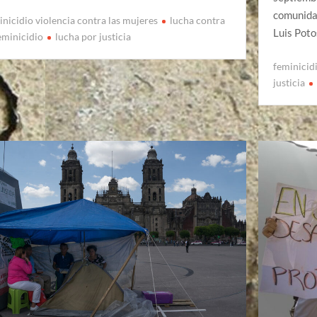
comunidad
inicidio violencia contra las mujeres
lucha contra
Luis Pot
feminicidio
lucha por justicia
feminicid
justicia