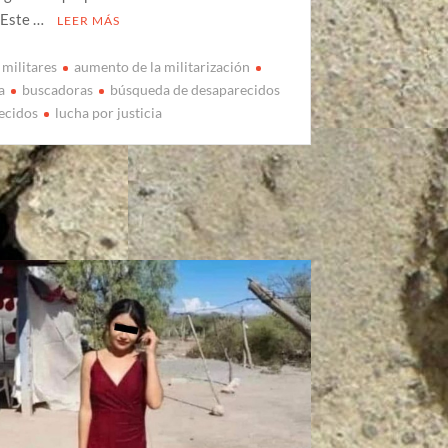
. Este …
LEER MÁS
 militares
aumento de la militarización
a
buscadoras
búsqueda de desaparecidos
ecidos
lucha por justicia