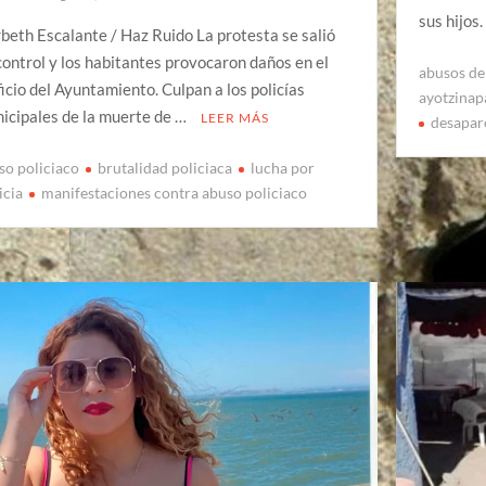
sus hijos
beth Escalante / Haz Ruido La protesta se salió
control y los habitantes provocaron daños en el
abusos de
ficio del Ayuntamiento. Culpan a los policías
ayotzinap
icipales de la muerte de …
LEER MÁS
desapar
so policiaco
brutalidad policiaca
lucha por
icia
manifestaciones contra abuso policiaco