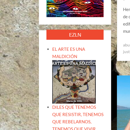
Her
de 
edi
mun
EZLN
abu
EL ARTE ES UNA
just
MALDICIÓN
DILES QUE TENEMOS
QUE RESISTIR, TENEMOS
QUE REBELARNOS,
TENEMOS QUE VIVIR.