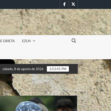
Facebook
Twitter
Buscar:
E GRIETA
EZLN
ión militar en la UAEM (Morelos) durante paro estudiantil por fem
sábado, 8 de agosto de 2026
3:53:47 PM
ión militar en la UAEM (Morelos) durante paro estudiantil por fem