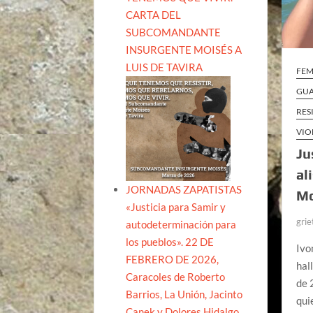
CARTA DEL
SUBCOMANDANTE
INSURGENTE MOISÉS A
LUIS DE TAVIRA
FEM
GU
RES
VIO
Ju
al
JORNADAS ZAPATISTAS
Mo
«Justicia para Samir y
grie
autodeterminación para
los pueblos». 22 DE
Ivo
FEBRERO DE 2026,
hal
Caracoles de Roberto
de 
Barrios, La Unión, Jacinto
qui
Canek y Dolores Hidalgo