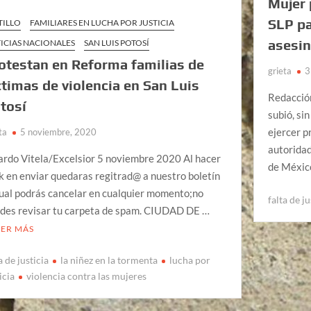
Mujer 
SLP pa
TILLO
FAMILIARES EN LUCHA POR JUSTICIA
asesin
ICIAS NACIONALES
SAN LUIS POTOSÍ
otestan en Reforma familias de
grieta
3
ctimas de violencia en San Luis
Redacció
tosí
subió, sin
ejercer p
ta
5 noviembre, 2020
autoridad
ardo Vitela/Excelsior 5 noviembre 2020 Al hacer
de Méxic
ck en enviar quedaras regitrad@ a nuestro boletín
cual podrás cancelar en cualquier momento;no
falta de ju
ides revisar tu carpeta de spam. CIUDAD DE …
EER MÁS
a de justicia
la niñez en la tormenta
lucha por
icia
violencia contra las mujeres