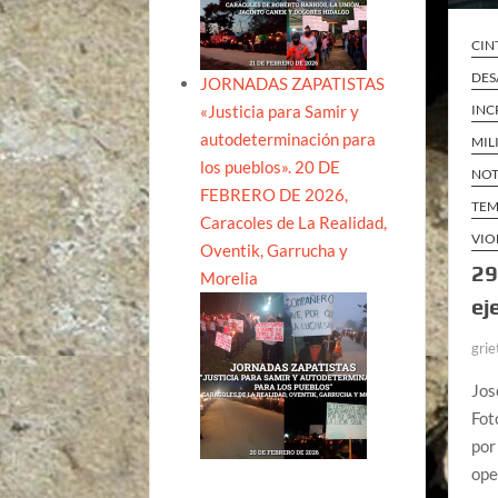
CIN
DES
JORNADAS ZAPATISTAS
INC
«Justicia para Samir y
autodeterminación para
MIL
los pueblos». 20 DE
NOT
FEBRERO DE 2026,
TEM
Caracoles de La Realidad,
VIO
Oventik, Garrucha y
29
Morelia
ej
grie
Jos
Fot
por
ope