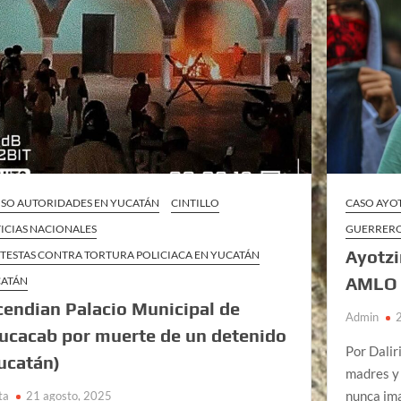
SO AUTORIDADES EN YUCATÁN
CINTILLO
CASO AYO
ICIAS NACIONALES
GUERRER
Ayotzi
TESTAS CONTRA TORTURA POLICIACA EN YUCATÁN
AMLO
ATÁN
cendian Palacio Municipal de
Admin
ucacab por muerte de un detenido
Por Dalir
ucatán)
madres y 
nunca ima
ta
21 agosto, 2025