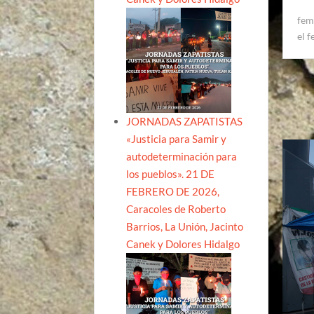
fem
el 
JORNADAS ZAPATISTAS
«Justicia para Samir y
autodeterminación para
los pueblos». 21 DE
FEBRERO DE 2026,
Caracoles de Roberto
Barrios, La Unión, Jacinto
Canek y Dolores Hidalgo