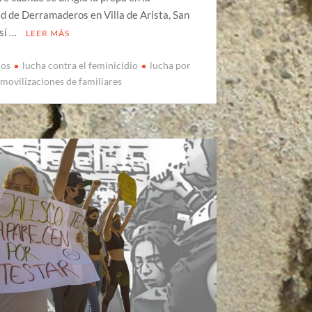
 de Derramaderos en Villa de Arista, San
osí …
LEER MÁS
ios
lucha contra el feminicidio
lucha por
movilizaciones de familiares