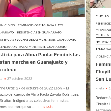
CINTILLO
FEMINICI
INICIDIOS
FEMINICIDIOS EN GUANAJUATO
MOVILIZAC
ANAJUATO
RESISTENCIAS EN GUANAJUATO
MUJERES
ISTENCIAS Y LUCHAS DE LAS MUJERES EN GUANAJUATO
NOTICIAS
LENCIA CONTRA LAS MUJERES EN GUANAJUATO
TEMAS NA
sticia para Alma Paola: Feministas
VIOLENCIA
istan marcha en Guanajuato y
Femini
roleón
Chuyit
San Lu
ta
27 octubre, 2022
nne Ortiz, 27 de octubre de 2022 León. – El
grieta
1
lazgo del cuerpo de Alma Paola Zavala Rodríguez,
Redacció
25 años, indignó a las colectivas feministas,
Chuyita L
enes pedirán que su …
LEER MÁS
septiembr