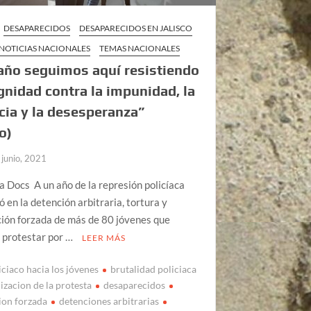
DESAPARECIDOS
DESAPARECIDOS EN JALISCO
NOTICIAS NACIONALES
TEMAS NACIONALES
año seguimos aquí resistiendo
gnidad contra la impunidad, la
icia y la desesperanza”
o)
 junio, 2021
a Docs A un año de la represión policíaca
ó en la detención arbitraria, tortura y
ión forzada de más de 80 jóvenes que
 protestar por …
LEER MÁS
iciaco hacia los jóvenes
brutalidad policiaca
izacion de la protesta
desaparecidos
ion forzada
detenciones arbitrarias