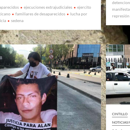
detencion
aparecidos
ejecuciones extrajudiciales
ejercito
manifestac
icano
familiares de desaparecidos
lucha por
represión 
icia
sedena
CINTILLO
NOTICIAS