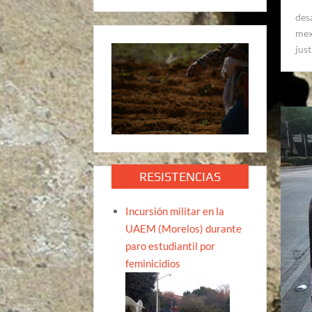
des
mex
just
RESISTENCIAS
Incursión militar en la
UAEM (Morelos) durante
paro estudiantil por
feminicidios