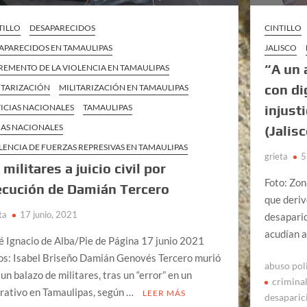
TILLO
DESAPARECIDOS
CINTILLO
APARECIDOS EN TAMAULIPAS
JALISCO
“A un 
REMENTO DE LA VIOLENCIA EN TAMAULIPAS
con di
ITARIZACIÓN
MILITARIZACIÓN EN TAMAULIPAS
ICIAS NACIONALES
TAMAULIPAS
injust
AS NACIONALES
(Jalisc
LENCIA DE FUERZAS REPRESIVAS EN TAMAULIPAS
grieta
5
 militares a juicio civil por
Foto: Zon
ecución de Damián Tercero
que deriv
ta
17 junio, 2021
desaparic
acudían a
é Ignacio de Alba/Pie de Página 17 junio 2021
os: Isabel Briseño Damián Genovés Tercero murió
abuso pol
 un balazo de militares, tras un “error” en un
criminal
rativo en Tamaulipas, según …
LEER MÁS
desaparic