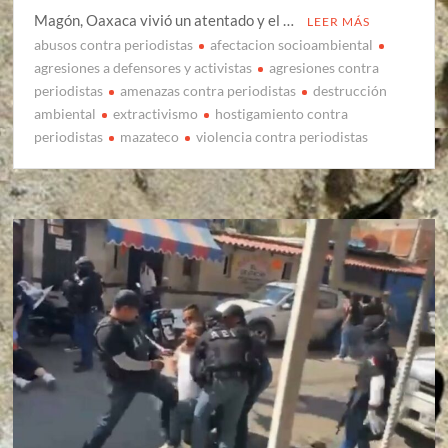
Magón, Oaxaca vivió un atentado y el …
LEER MÁS
abusos contra periodistas
afectacion socioambiental
agresiones a defensores y activistas
agresiones contra
periodistas
amenazas contra periodistas
destrucción
ambiental
extractivismo
hostigamiento contra
periodistas
mazateco
violencia contra periodistas