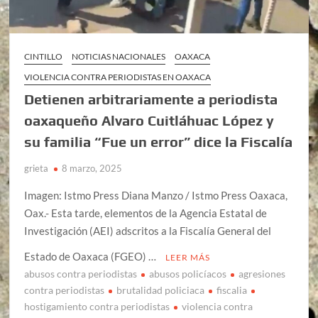
CINTILLO
NOTICIAS NACIONALES
OAXACA
VIOLENCIA CONTRA PERIODISTAS EN OAXACA
Detienen arbitrariamente a periodista
oaxaqueño Alvaro Cuitláhuac López y
su familia “Fue un error” dice la Fiscalía
grieta
8 marzo, 2025
Imagen: Istmo Press Diana Manzo / Istmo Press Oaxaca,
Oax.- Esta tarde, elementos de la Agencia Estatal de
Investigación (AEI) adscritos a la Fiscalía General del
Estado de Oaxaca (FGEO) …
LEER MÁS
abusos contra periodistas
abusos policíacos
agresiones
contra periodistas
brutalidad policiaca
fiscalia
hostigamiento contra periodistas
violencia contra