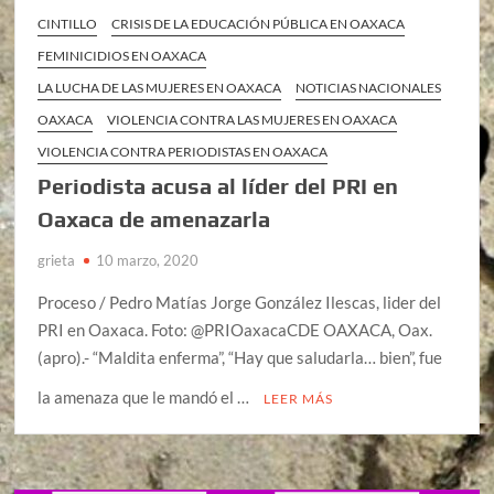
CINTILLO
CRISIS DE LA EDUCACIÓN PÚBLICA EN OAXACA
FEMINICIDIOS EN OAXACA
LA LUCHA DE LAS MUJERES EN OAXACA
NOTICIAS NACIONALES
OAXACA
VIOLENCIA CONTRA LAS MUJERES EN OAXACA
VIOLENCIA CONTRA PERIODISTAS EN OAXACA
Periodista acusa al líder del PRI en
Oaxaca de amenazarla
grieta
10 marzo, 2020
Proceso / Pedro Matías Jorge González Ilescas, lider del
PRI en Oaxaca. Foto: @PRIOaxacaCDE OAXACA, Oax.
(apro).- “Maldita enferma”, “Hay que saludarla… bien”, fue
la amenaza que le mandó el …
LEER MÁS