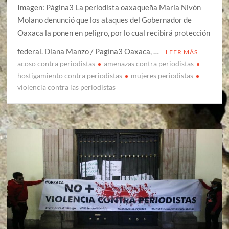
Imagen: Página3 La periodista oaxaqueña María Nivón
Molano denunció que los ataques del Gobernador de
Oaxaca la ponen en peligro, por lo cual recibirá protección
federal. Diana Manzo / Pagína3 Oaxaca, …
LEER MÁS
acoso contra periodistas
amenazas contra periodistas
hostigamiento contra periodistas
mujeres periodistas
violencia contra las periodistas