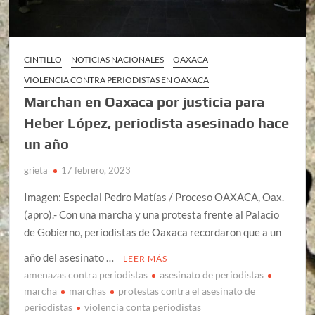
CINTILLO
NOTICIAS NACIONALES
OAXACA
VIOLENCIA CONTRA PERIODISTAS EN OAXACA
Marchan en Oaxaca por justicia para
Heber López, periodista asesinado hace
un año
grieta
17 febrero, 2023
Imagen: Especial Pedro Matías / Proceso OAXACA, Oax.
(apro).- Con una marcha y una protesta frente al Palacio
de Gobierno, periodistas de Oaxaca recordaron que a un
año del asesinato …
LEER MÁS
amenazas contra periodistas
asesinato de periodistas
marcha
marchas
protestas contra el asesinato de
periodistas
violencia conta periodistas