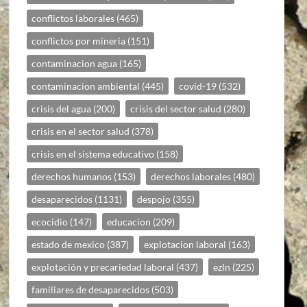
conflictos laborales
(465)
conflictos por mineria
(151)
contaminacion agua
(165)
contaminacion ambiental
(445)
covid-19
(532)
crisis del agua
(200)
crisis del sector salud
(280)
crisis en el sector salud
(378)
crisis en el sistema educativo
(158)
derechos humanos
(153)
derechos laborales
(480)
desaparecidos
(1131)
despojo
(355)
ecocidio
(147)
educacion
(209)
estado de mexico
(387)
explotacion laboral
(163)
explotación y precariedad laboral
(437)
ezln
(225)
familiares de desaparecidos
(503)