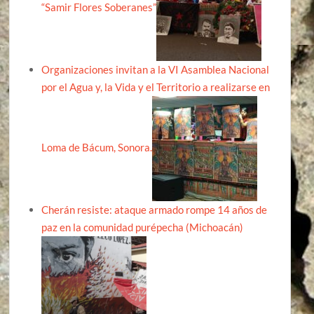
“Samir Flores Soberanes”
Organizaciones invitan a la VI Asamblea Nacional
por el Agua y, la Vida y el Territorio a realizarse en
Loma de Bácum, Sonora.
Cherán resiste: ataque armado rompe 14 años de
paz en la comunidad purépecha (Michoacán)