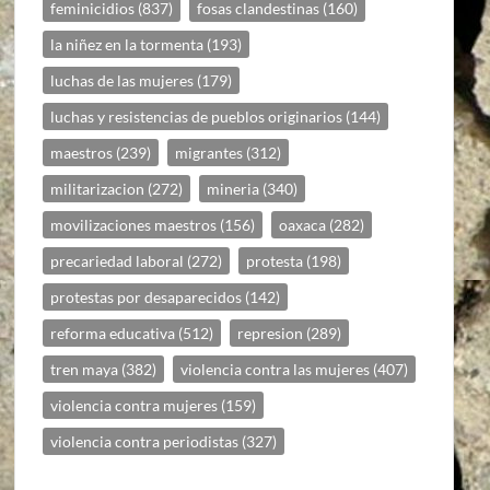
feminicidios
(837)
fosas clandestinas
(160)
la niñez en la tormenta
(193)
luchas de las mujeres
(179)
luchas y resistencias de pueblos originarios
(144)
maestros
(239)
migrantes
(312)
militarizacion
(272)
mineria
(340)
movilizaciones maestros
(156)
oaxaca
(282)
precariedad laboral
(272)
protesta
(198)
protestas por desaparecidos
(142)
reforma educativa
(512)
represion
(289)
tren maya
(382)
violencia contra las mujeres
(407)
violencia contra mujeres
(159)
violencia contra periodistas
(327)