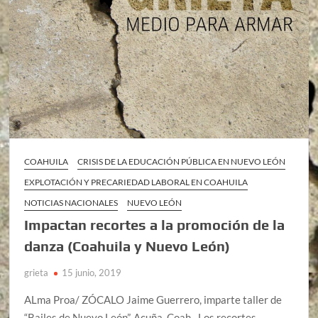
COAHUILA
CRISIS DE LA EDUCACIÓN PÚBLICA EN NUEVO LEÓN
EXPLOTACIÓN Y PRECARIEDAD LABORAL EN COAHUILA
NOTICIAS NACIONALES
NUEVO LEÓN
Impactan recortes a la promoción de la
danza (Coahuila y Nuevo León)
grieta
15 junio, 2019
ALma Proa/ ZÓCALO Jaime Guerrero, imparte taller de
“Bailes de Nuevo León”. Acuña, Coah.- Los recortes