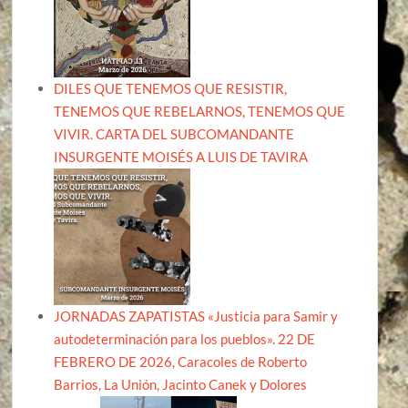
DILES QUE TENEMOS QUE RESISTIR,
TENEMOS QUE REBELARNOS, TENEMOS QUE
VIVIR. CARTA DEL SUBCOMANDANTE
INSURGENTE MOISÉS A LUIS DE TAVIRA
JORNADAS ZAPATISTAS «Justicia para Samir y
autodeterminación para los pueblos». 22 DE
FEBRERO DE 2026, Caracoles de Roberto
Barrios, La Unión, Jacinto Canek y Dolores