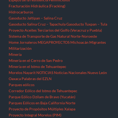
Fracturación Hidráulica (Fracking)
Hidrocarburos
Gasoducto Jaltipan – Salina Cruz
Gasoducto Salina Cruz – Tapachula
Gasoducto Tuxpan – Tula
Proyecto Aceites Terciarios del Golfo (Veracruz y Puebla)
Sistema de Transporte de Gas Natural Norte-Noroeste
Home
Jornaleros
MEGAPROYECTOS
Michoacán
Migrantes
Militarización
Minería
Minería en el Cerro de San Pedro
Minería en el Istmo de Tehuantepec
Morelos
Nayarit
NOTICIAS
Noticias Nacionales
Nuevo León
Oaxaca
Palabras del EZLN
Parques eólicos
Corredor Eólico del Istmo de Tehuantepec
Parque Eólico Dzilam de Bravo (Yucatán)
Parques Eólicos en Baja California Norte
Proyecto de Propósitos Múltiples Xalapa
Proyecto Integral Morelos (PIM)