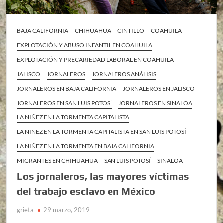
BAJA CALIFORNIA
CHIHUAHUA
CINTILLO
COAHUILA
EXPLOTACIÓN Y ABUSO INFANTIL EN COAHUILA
EXPLOTACIÓN Y PRECARIEDAD LABORAL EN COAHUILA
JALISCO
JORNALEROS
JORNALEROS ANÁLISIS
JORNALEROS EN BAJA CALIFORNIA
JORNALEROS EN JALISCO
JORNALEROS EN SAN LUIS POTOSÍ
JORNALEROS EN SINALOA
LA NIÑEZ EN LA TORMENTA CAPITALISTA
LA NIÑEZ EN LA TORMENTA CAPITALISTA EN SAN LUIS POTOSÍ
LA NIÑEZ EN LA TORMENTA EN BAJA CALIFORNIA
MIGRANTES EN CHIHUAHUA
SAN LUIS POTOSÍ
SINALOA
Los jornaleros, las mayores víctimas
del trabajo esclavo en México
grieta
29 marzo, 2019