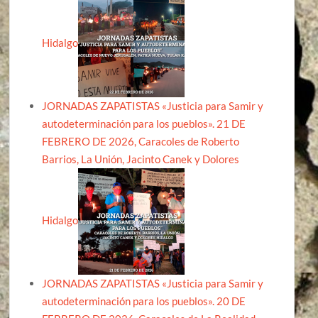
Hidalgo
JORNADAS ZAPATISTAS «Justicia para Samir y
autodeterminación para los pueblos». 21 DE
FEBRERO DE 2026, Caracoles de Roberto
Barrios, La Unión, Jacinto Canek y Dolores
Hidalgo
JORNADAS ZAPATISTAS «Justicia para Samir y
autodeterminación para los pueblos». 20 DE