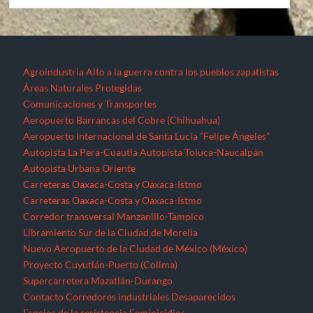
Agroindustria
Alto a la guerra contra los pueblos zapatistas
Áreas Naturales Protegidas
Comunicaciones y Transportes
Aeropuerto Barrancas del Cobre (Chihuahua)
Aeropuerto Internacional de Santa Lucía “Felipe Ángeles”
Autopista La Pera-Cuautla
Autopista Toluca-Naucalpán
Autopista Urbana Oriente
Carreteras Oaxaca-Costa y Oaxaca-Istmo
Carreteras Oaxaca-Costa y Oaxaca-Istmo
Corredor transversal Manzanillo-Tampico
Libramiento Sur de la Ciudad de Morelia
Nuevo Aeropuerto de la Ciudad de México (México)
Proyecto Cuyutlán-Puerto (Colima)
Supercarretera Mazatlán-Durango
Contacto
Corredores industriales
Desaparecidos
Espejos de la resistencia
Feminicidios