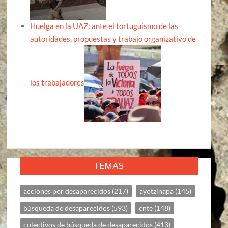
Huelga en la UAZ: ante el tortuguismo de las
autoridades, propuestas y trabajo organizativo de
los trabajadores
TEMAS
acciones por desaparecidos
(217)
ayotzinapa
(145)
búsqueda de desaparecidos
(593)
cnte
(148)
colectivos de búsqueda de desaparecidos
(413)