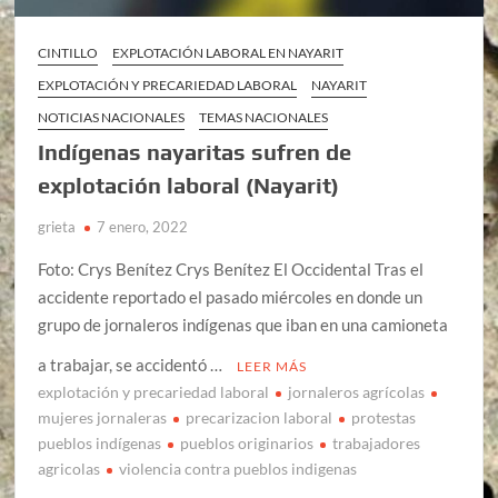
CINTILLO
EXPLOTACIÓN LABORAL EN NAYARIT
EXPLOTACIÓN Y PRECARIEDAD LABORAL
NAYARIT
NOTICIAS NACIONALES
TEMAS NACIONALES
Indígenas nayaritas sufren de
explotación laboral (Nayarit)
grieta
7 enero, 2022
Foto: Crys Benítez Crys Benítez El Occidental Tras el
accidente reportado el pasado miércoles en donde un
grupo de jornaleros indígenas que iban en una camioneta
a trabajar, se accidentó …
LEER MÁS
explotación y precariedad laboral
jornaleros agrícolas
mujeres jornaleras
precarizacion laboral
protestas
pueblos indígenas
pueblos originarios
trabajadores
agricolas
violencia contra pueblos indigenas