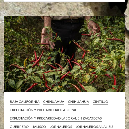
BAJA CALIFORNIA
CHIHUAHUA
CHIHUAHUA
CINTILLO
EXPLOTACIÓN Y PRECARIEDAD LABORAL
EXPLOTACIÓN Y PRECARIEDAD LABORAL EN ZACATECAS
GUERRERO
JALISCO
JORNALEROS
JORNALEROS ANÁLISIS