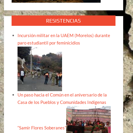
RESISTENCIAS
Incursión militar en la UAEM (Morelos) durante
paro estudiantil por feminicidios
Un paso hacia el Común en el aniversario de la
Casa de los Pueblos y Comunidades Indígenas
“Samir Flores Soberanes”