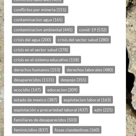
conflictos por mineria
(151)
contaminacion agua
(165)
contaminacion ambiental
(445)
covid-19
(532)
crisis del agua
(200)
crisis del sector salud
(280)
crisis en el sector salud
(378)
crisis en el sistema educativo
(158)
derechos humanos
(153)
derechos laborales
(480)
desaparecidos
(1131)
despojo
(355)
ecocidio
(147)
educacion
(209)
estado de mexico
(387)
explotacion laboral
(163)
explotación y precariedad laboral
(437)
ezln
(225)
familiares de desaparecidos
(503)
feminicidios
(837)
fosas clandestinas
(160)