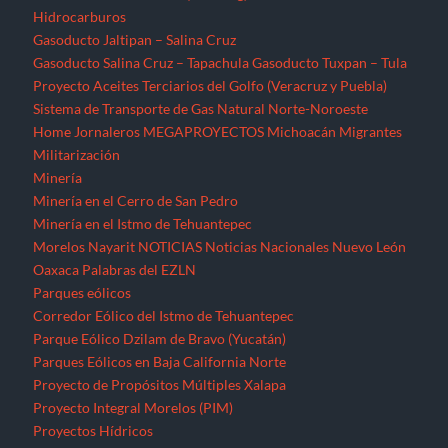
Hidrocarburos
Gasoducto Jaltipan – Salina Cruz
Gasoducto Salina Cruz – Tapachula
Gasoducto Tuxpan – Tula
Proyecto Aceites Terciarios del Golfo (Veracruz y Puebla)
Sistema de Transporte de Gas Natural Norte-Noroeste
Home
Jornaleros
MEGAPROYECTOS
Michoacán
Migrantes
Militarización
Minería
Minería en el Cerro de San Pedro
Minería en el Istmo de Tehuantepec
Morelos
Nayarit
NOTICIAS
Noticias Nacionales
Nuevo León
Oaxaca
Palabras del EZLN
Parques eólicos
Corredor Eólico del Istmo de Tehuantepec
Parque Eólico Dzilam de Bravo (Yucatán)
Parques Eólicos en Baja California Norte
Proyecto de Propósitos Múltiples Xalapa
Proyecto Integral Morelos (PIM)
Proyectos Hídricos