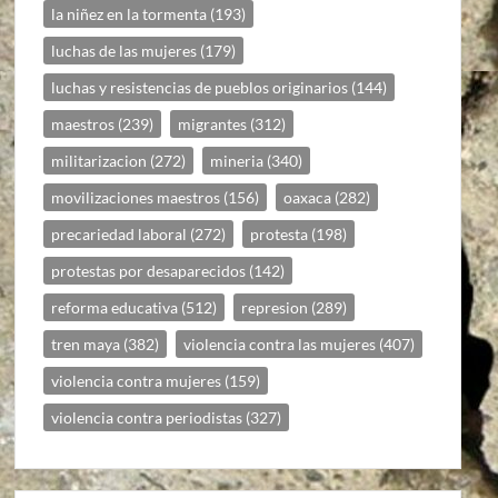
la niñez en la tormenta
(193)
luchas de las mujeres
(179)
luchas y resistencias de pueblos originarios
(144)
maestros
(239)
migrantes
(312)
militarizacion
(272)
mineria
(340)
movilizaciones maestros
(156)
oaxaca
(282)
precariedad laboral
(272)
protesta
(198)
protestas por desaparecidos
(142)
reforma educativa
(512)
represion
(289)
tren maya
(382)
violencia contra las mujeres
(407)
violencia contra mujeres
(159)
violencia contra periodistas
(327)