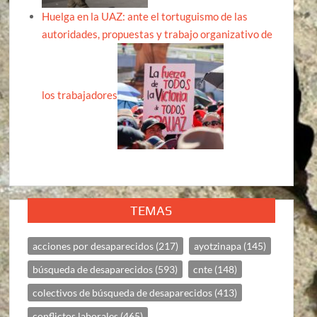
Huelga en la UAZ: ante el tortuguismo de las
autoridades, propuestas y trabajo organizativo de
los trabajadores
TEMAS
acciones por desaparecidos
(217)
ayotzinapa
(145)
búsqueda de desaparecidos
(593)
cnte
(148)
colectivos de búsqueda de desaparecidos
(413)
conflictos laborales
(465)