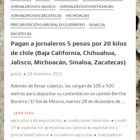
JORNALEROS EN JALISCO
JORNALEROS EN MICHOACÁN
JORNALEROS EN ZACATECAS
MICHOACÁN
PRECARIZACIÓN LABORAL EN GUERRERO
SINALOA
ZACATECAS
Pagan a jornaleros 5 pesos por 20 kilos
de chile (Baja California, Chihuahua,
Jalisco, Michoacán, Sinaloa, Zacatecas)
grieta
28 diciembre, 2021
Además de llenar cubetas, las cargan de 100 a 500
metros para depositar su contenido en un camión Bertha
Becerra | El Sol de México, martes 28 de diciembre de …
LEER MÁS
agricultura de exportacion
condiciones laborales
covid-
19
explotación
explotacion laboral
explotación y
precariedad laboral
jornaleros agrícolas
trabajadores