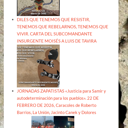
DILES QUE TENEMOS QUE RESISTIR,
TENEMOS QUE REBELARNOS, TENEMOS QUE
VIVIR. CARTA DEL SUBCOMANDANTE
INSURGENTE MOISÉS A LUIS DE TAVIRA
JORNADAS ZAPATISTAS «Justicia para Samir y
autodeterminación para los pueblos». 22 DE
FEBRERO DE 2026, Caracoles de Roberto
Barrios, La Unión, Jacinto Canek y Dolores