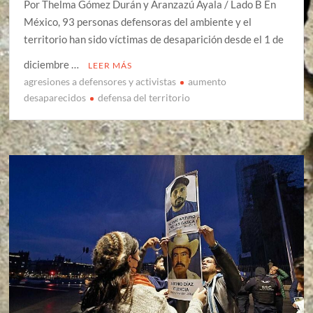
Por Thelma Gómez Durán y Aranzazú Ayala / Lado B En
México, 93 personas defensoras del ambiente y el
territorio han sido víctimas de desaparición desde el 1 de
diciembre …
LEER MÁS
agresiones a defensores y activistas
aumento
desaparecidos
defensa del territorio