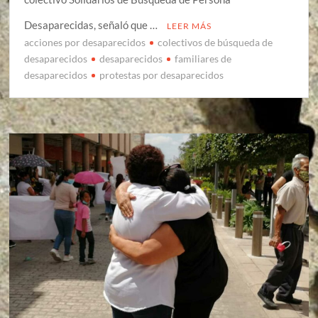
Desaparecidas, señaló que …
LEER MÁS
acciones por desaparecidos
colectivos de búsqueda de
desaparecidos
desaparecidos
familiares de
desaparecidos
protestas por desaparecidos