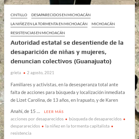
CINTILLO
DESAPARECIDOS EN MICHOACÁN
LA NIÑEZ EN LA TORMENTA EN MICHOACÁN
MICHOACÁN
RESISTENCIAS EN MICHOACÁN
Autoridad estatal se desentiende de la
desaparición de niñas y mujeres,
denuncian colectivos (Guanajuato)
grieta
2 agosto, 2021
Familiares y activistas, en la desesperanza total ante
falta de acciones para búsqueda y localización inmediata
de Lizet Carolina, de 13 años, en Irapuato, y de Karen
Anahí, de 15 …
LEER MÁS
acciones por desaparecidos
búsqueda de desaparecidos
despararecidos
la niñez en la tormenta capitalista
resistencia