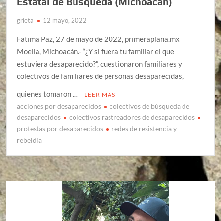
Estatal de Búsqueda (Michoacán)
grieta
12 mayo, 2022
Fátima Paz, 27 de mayo de 2022, primeraplana.mx
Moelia, Michoacán.- “¿Y si fuera tu familiar el que
estuviera desaparecido?”, cuestionaron familiares y
colectivos de familiares de personas desaparecidas,
quienes tomaron …
LEER MÁS
acciones por desaparecidos
colectivos de búsqueda de
desaparecidos
colectivos rastreadores de desaparecidos
protestas por desaparecidos
redes de resistencia y
rebeldía