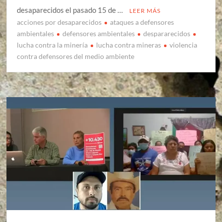
desaparecidos el pasado 15 de …
LEER MÁS
acciones por desaparecidos
ataques a defensores
ambientales
defensores ambientales
despararecidos
lucha contra la minería
lucha contra mineras
violencia
contra defensores del medio ambiente