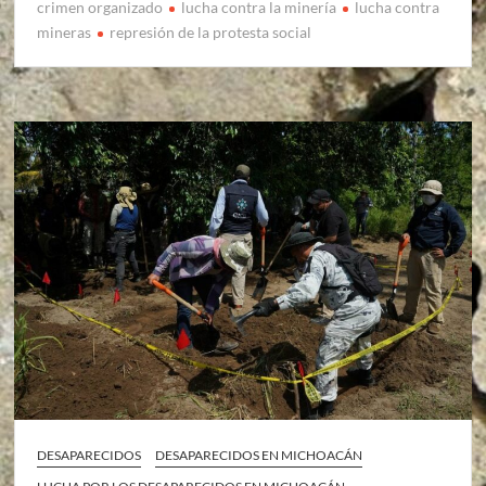
crimen organizado
lucha contra la minería
lucha contra
mineras
represión de la protesta social
DESAPARECIDOS
DESAPARECIDOS EN MICHOACÁN