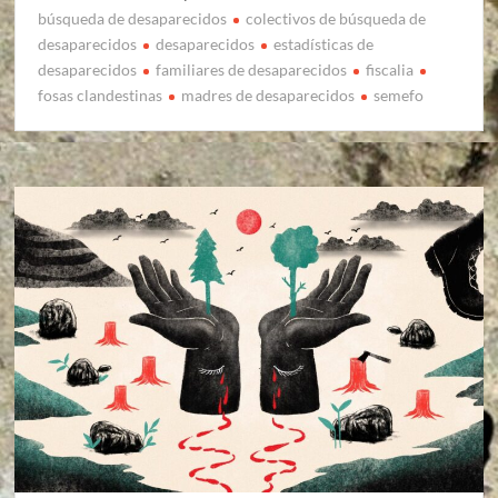
búsqueda de desaparecidos
colectivos de búsqueda de
desaparecidos
desaparecidos
estadísticas de
desaparecidos
familiares de desaparecidos
fiscalia
fosas clandestinas
madres de desaparecidos
semefo