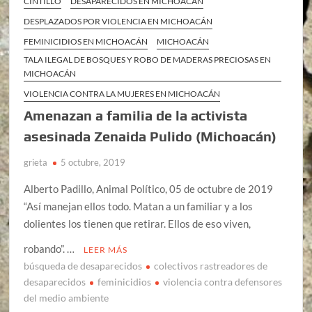
CINTILLO
DESAPARECIDOS EN MICHOACÁN
DESPLAZADOS POR VIOLENCIA EN MICHOACÁN
FEMINICIDIOS EN MICHOACÁN
MICHOACÁN
TALA ILEGAL DE BOSQUES Y ROBO DE MADERAS PRECIOSAS EN
MICHOACÁN
VIOLENCIA CONTRA LA MUJERES EN MICHOACÁN
Amenazan a familia de la activista
asesinada Zenaida Pulido (Michoacán)
grieta
5 octubre, 2019
Alberto Padillo, Animal Político, 05 de octubre de 2019
“Así manejan ellos todo. Matan a un familiar y a los
dolientes los tienen que retirar. Ellos de eso viven,
robando”. …
LEER MÁS
búsqueda de desaparecidos
colectivos rastreadores de
desaparecidos
feminicidios
violencia contra defensores
del medio ambiente