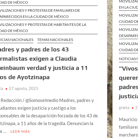
MOVILIZA
DAD DE MÉXICO
EN LA CIU
ILIZACIONES Y PROTESTAS DE FAMILIARES DE
MOVILIZAC
APARECIDOS EN LA CIUDAD DE MÉXICO
CIUDAD D
ILIZACIONES Y PROTESTAS DE HABITANTES DE LA
MOVILIZAC
DAD DE MÉXICO
DESAPARE
ICIAS NACIONALES
TEMAS NACIONALES
MOVILIZAC
dres y padres de los 43
CIUDAD D
rmalistas exigen a Claudia
NOTICIAS
einbaum verdad y justicia a 11
“Vivos
os de Ayotzinapa
quere
padres
ta
27 agosto, 2025
justici
 Redacción / @Somoselmedio Madres, padres y
grieta
2
udiantes exigen justicia y castigo a los
ponsables de la desaparición forzada de los 43 de
Mauricio 
tzinapa, a 11 años de la tragedia. Denuncian la
familiare
ta …
LEER MÁS
marcharon