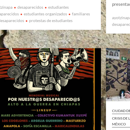
presentac
tzinapa
desaparecidos
estudiantes
aparecidos
estudiantes organizados
familiares
ayotzinap
desaparecidos
protestas de estudiantes
desapare
CIUDAD D
CRISIS DE
MÉXICO