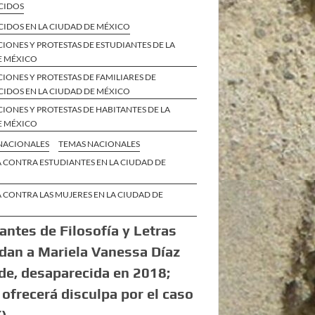
CIDOS
CIDOS EN LA CIUDAD DE MÉXICO
IONES Y PROTESTAS DE ESTUDIANTES DE LA
E MÉXICO
IONES Y PROTESTAS DE FAMILIARES DE
CIDOS EN LA CIUDAD DE MÉXICO
IONES Y PROTESTAS DE HABITANTES DE LA
E MÉXICO
 NACIONALES
TEMAS NACIONALES
 CONTRA ESTUDIANTES EN LA CIUDAD DE
 CONTRA LAS MUJERES EN LA CIUDAD DE
antes de Filosofía y Letras
dan a Mariela Vanessa Díaz
de, desaparecida en 2018;
frecerá disculpa por el caso
)