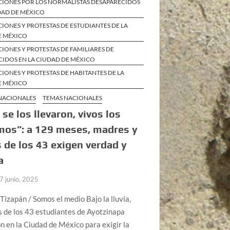
CIONES POR LOS NORMALISTAS DESAPARECIDOS
DAD DE MÉXICO
IONES Y PROTESTAS DE ESTUDIANTES DE LA
E MÉXICO
IONES Y PROTESTAS DE FAMILIARES DE
CIDOS EN LA CIUDAD DE MÉXICO
IONES Y PROTESTAS DE HABITANTES DE LA
E MÉXICO
 NACIONALES
TEMAS NACIONALES
 se los llevaron, vivos los
mos”: a 129 meses, madres y
 de los 43 exigen verdad y
a
7 junio, 2025
Tizapán / Somos el medio Bajo la lluvia,
s de los 43 estudiantes de Ayotzinapa
 en la Ciudad de México para exigir la