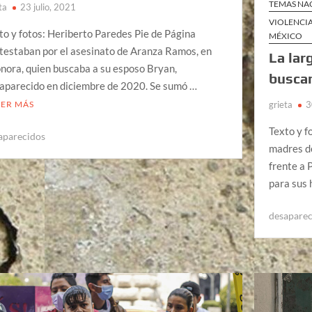
TEMAS NA
ta
23 julio, 2021
VIOLENCIA
to y fotos: Heriberto Paredes Pie de Página
MÉXICO
testaban por el asesinato de Aranza Ramos, en
La lar
nora, quien buscaba a su esposo Bryan,
buscan
aparecido en diciembre de 2020. Se sumó …
grieta
3
EER MÁS
Texto y f
aparecidos
madres de
frente a 
para sus 
desapare