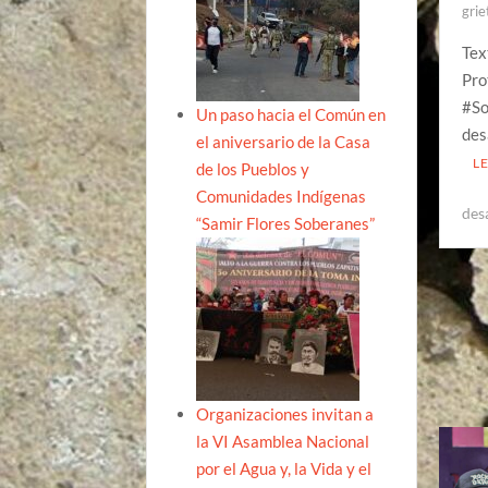
grie
Tex
Pro
#So
Un paso hacia el Común en
des
el aniversario de la Casa
L
de los Pueblos y
Comunidades Indígenas
des
“Samir Flores Soberanes”
Organizaciones invitan a
la VI Asamblea Nacional
por el Agua y, la Vida y el