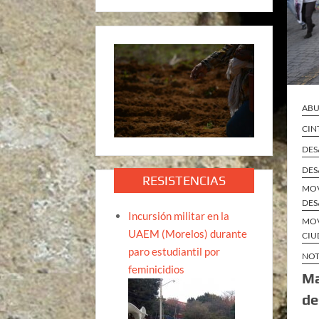
ABU
CIN
DES
DES
RESISTENCIAS
MOV
DES
Incursión militar en la
MOV
UAEM (Morelos) durante
CIU
paro estudiantil por
NOT
feminicidios
Ma
de