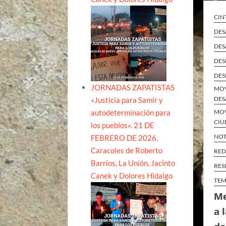
CIN
DES
DES
DES
DES
JORNADAS ZAPATISTAS
MOV
DES
«Justicia para Samir y
autodeterminación para
MOV
CIU
los pueblos». 21 DE
NOT
FEBRERO DE 2026,
Caracoles de Roberto
RED
Barrios, La Unión, Jacinto
RES
Canek y Dolores Hidalgo
TEM
Me
a 