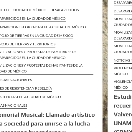
DESAPARE
TILLO
CIUDAD DE MÉXICO
DESAPARECIDOS
DESAPARE
APARECIDOS EN LA CIUDAD DE MÉXICO
MOVILIZAC
CIUDAD D
APARICIONES FORZADAS EN LA CIUDAD DE MÉXICO
MOVILIZAC
POJO DE TIERRAS EN LA CIUDAD DE MÉXICO
DESAPARE
POJO DE TIERRAS Y TERRITORIOS
MOVILIZAC
ILIZACIONES Y PROTESTAS DE FAMILIARES DE
CIUDAD D
APARECIDOS EN LA CIUDAD DE MÉXICO
NOTICIAS
ILIZACIONES Y PROTESTAS DE HABITANTES DE LA
VIOLENCIA
DAD DE MÉXICO
MÉXICO
ICIAS NACIONALES
VIOLENCIA
MÉXICO
ES DE RESISTENCIA Y REBELDÍA
Estudi
ISTENCIAS EN LA CIUDAD DE MÉXICO
recuer
AS NACIONALES
Valver
morial Musical: Llamado artístico
UNAM o
la sociedad para unirse a la lucha
(CDMX