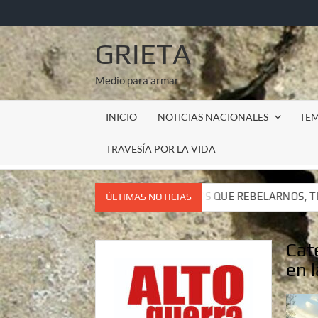
Saltar
al
contenido
GRIETA
Medio para armar
INICIO
NOTICIAS NACIONALES
TE
TRAVESÍA POR LA VIDA
ISTIR, TENEMOS QUE REBELARNOS, TENEMOS QUE VIVIR. CAR
ÚLTIMAS NOTICIAS
ISTIR, TENEMOS QUE REBELARNOS, TENEMOS QUE VIVIR. CAR
Cat
en 