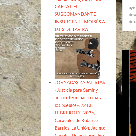
CARTA DEL
ayo
SUBCOMANDANTE
des
INSURGENTE MOISÉS A
de 
LUIS DE TAVIRA
JORNADAS ZAPATISTAS
«Justicia para Samir y
autodeterminación para
los pueblos». 22 DE
FEBRERO DE 2026,
Caracoles de Roberto
Barrios, La Unión, Jacinto
Canek y Dolores Hidalgo