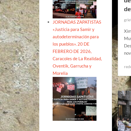
de
de
grie
JORNADAS ZAPATISTAS
«Justicia para Samir y
Xim
autodeterminación para
Mus
los pueblos». 20 DE
Des
FEBRERO DE 2026,
nov
Caracoles de La Realidad,
Oventik, Garrucha y
red
Morelia