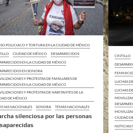
SO POLICIACO Y TORTURA EN LA CIUDAD DE MÉXICO
TILLO
CIUDAD DE MÉXICO
DESAPARECIDOS
CINTILLO
APARECIDOS EN LA CIUDAD DE MÉXICO
DESAPARE
APARECIDOS EN SONORA
FEMINICI
ILIZACIONES Y PROTESTAS DE FAMILIARES DE
LUCHAS DE
APARECIDOS EN LA CIUDAD DE MÉXICO
LUCHAS DE
ILIZACIONES Y PROTESTAS DE HABITANTES DE LA
MOVILIZAC
DAD DE MÉXICO
DESAPARE
ICIAS NACIONALES
SONORA
TEMAS NACIONALES
MOVILIZAC
rcha silenciosa por las personas
CIUDAD D
saparecidas
NOTICIAS