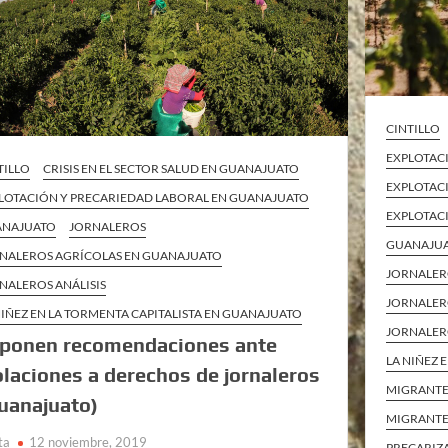
CINTILLO
EXPLOTAC
TILLO
CRISIS EN EL SECTOR SALUD EN GUANAJUATO
EXPLOTAC
LOTACIÓN Y PRECARIEDAD LABORAL EN GUANAJUATO
EXPLOTAC
ANAJUATO
JORNALEROS
GUANAJU
NALEROS AGRÍCOLAS EN GUANAJUATO
JORNALER
NALEROS ANÁLISIS
JORNALERO
NIÑEZ EN LA TORMENTA CAPITALISTA EN GUANAJUATO
JORNALER
ponen recomendaciones ante
LA NIÑEZ
olaciones a derechos de jornaleros
MIGRANTE
uanajuato)
MIGRANTE
ta
12 noviembre, 2019
PRECARIZ