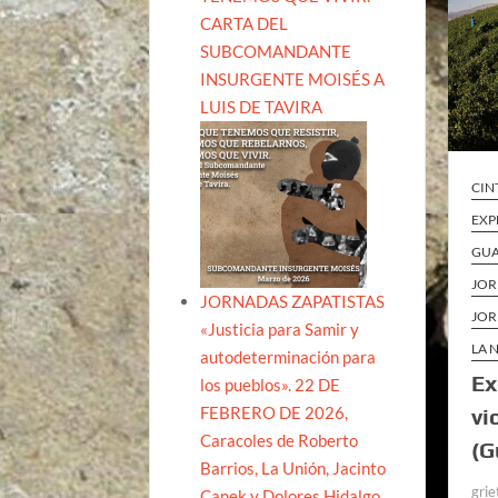
CARTA DEL
SUBCOMANDANTE
INSURGENTE MOISÉS A
LUIS DE TAVIRA
CIN
EXP
GU
JOR
JORNADAS ZAPATISTAS
JOR
«Justicia para Samir y
LA 
autodeterminación para
Ex
los pueblos». 22 DE
FEBRERO DE 2026,
vi
Caracoles de Roberto
(G
Barrios, La Unión, Jacinto
grie
Canek y Dolores Hidalgo