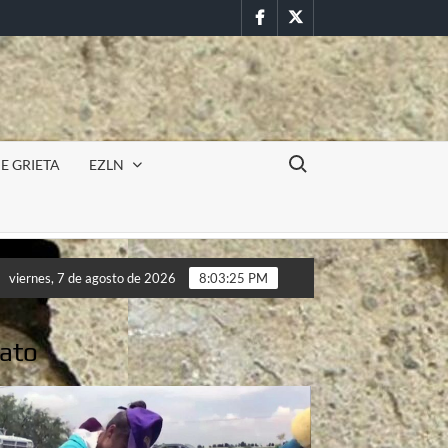
Facebook
Twitter
Buscar:
E GRIETA
EZLN
Incursión militar en la UAEM (Morelos) durante paro estudian
viernes, 7 de agosto de 2026
8:03:27 PM
Incursión militar en la UAEM (Morelos) durante paro estudian
uato