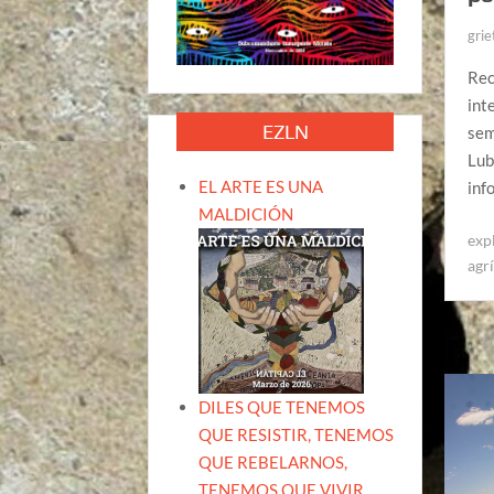
grie
Rec
int
EZLN
sem
Lub
EL ARTE ES UNA
inf
MALDICIÓN
exp
agr
DILES QUE TENEMOS
QUE RESISTIR, TENEMOS
QUE REBELARNOS,
TENEMOS QUE VIVIR.