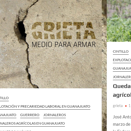
CINTILLO
EXPLOTAC
GUANAJU
JORNALER
Quedan
agríco
TILLO
grieta
1
LOTACIÓN Y PRECARIEDAD LABORAL EN GUANAJUATO
ANAJUATO
GUERRERO
JORNALEROS
José Ant
NALEROS AGRÍCOLAS EN GUANAJUATO
marzo de 