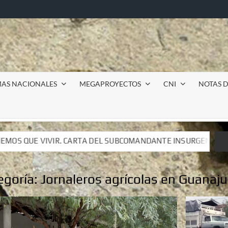
MAS NACIONALES
MEGAPROYECTOS
CNI
NOTAS D
L SUBCOMANDANTE INSURGENTE MOISÉS A LUIS DE TAVIRA
L SUBCOMANDANTE INSURGENTE MOISÉS A LUIS DE TAVIRA
egoría:
Jornaleros agrícolas en Guanaj