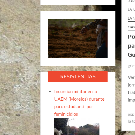
JOR
LA 
LA 
OA
Po
pa
Gu
grie
RESISTENCIAS
Ver
jor
Incursión militar en la
tra
UAEM (Morelos) durante
imp
paro estudiantil por
feminicidios
exp
la 