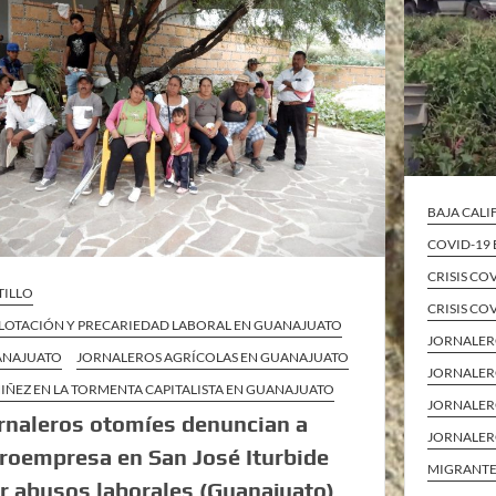
BAJA CAL
COVID-19
CRISIS CO
TILLO
CRISIS CO
LOTACIÓN Y PRECARIEDAD LABORAL EN GUANAJUATO
JORNALE
ANAJUATO
JORNALEROS AGRÍCOLAS EN GUANAJUATO
JORNALERO
NIÑEZ EN LA TORMENTA CAPITALISTA EN GUANAJUATO
JORNALER
rnaleros otomíes denuncian a
JORNALER
roempresa en San José Iturbide
MIGRANTE
r abusos laborales (Guanajuato)