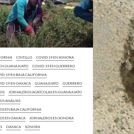
IFORNIA
CINTILLO
COVID 19 EN SONORA
 EN GUANAJUATO
COVID-19 EN GUERRERO
VID-19 EN BAJA CALIFORNIA
VID-19 EN OAXACA
GUANAJUATO
GUERRERO
ROS
JORNALEROS AGRÍCOLAS EN GUANAJUATO
S ANÁLISIS
OS EN BAJA CALIFORNIA
OS EN OAXACA
JORNALEROS EN SONORA
S
OAXACA
SONORA