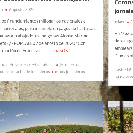
Corona
ta
9 agosto, 2020
jornal
ibe financiamientos millonarios nacionales e
grieta
8
ernacionales, pero incumple en pagos de hasta seis
En México
anas a trabajadores indígenas Alonso Merino
de su lug
etsky /POPLAB, 09 de ahosto de 2020 *Con
emplearse
ormación de Francisco …
LEER MÁS
Plumas at
lotación y precariedad laboral
jornaleros
covid-19
ícolas
lucha de jornaleros
niños jornaleros
jornaleros