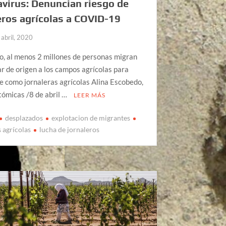
virus: Denuncian riesgo de
eros agrícolas a COVID-19
 abril, 2020
, al menos 2 millones de personas migran
ar de origen a los campos agrícolas para
 como jornaleras agrícolas Alina Escobedo,
ómicas /8 de abril …
LEER MÁS
desplazados
explotacion de migrantes
 agrícolas
lucha de jornaleros