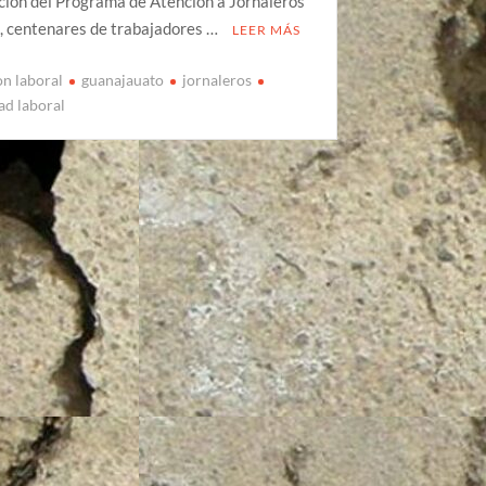
ción del Programa de Atención a Jornaleros
, centenares de trabajadores …
LEER MÁS
on laboral
guanajauato
jornaleros
ad laboral