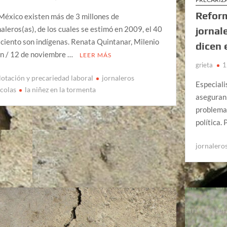
Reform
México existen más de 3 millones de
naleros(as), de los cuales se estimó en 2009, el 40
jornal
 ciento son indígenas. Renata Quintanar, Milenio
dicen 
n / 12 de noviembre …
LEER MÁS
grieta
1
lotación y precariedad laboral
jornaleros
Especiali
ícolas
la niñez en la tormenta
aseguran 
problema,
política.
jornaleros