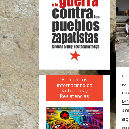
CIN
Encuentros
Internacionales
EXP
Rebeldías y
GU
Resistencias
LA 
Jo
ag
po