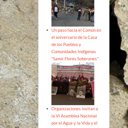
Un paso hacia el Común en
el aniversario de la Casa
de los Pueblos y
Comunidades Indígenas
“Samir Flores Soberanes”
Organizaciones invitan a
la VI Asamblea Nacional
por el Agua y, la Vida y el