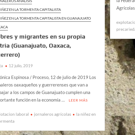
la Federa
NALEROS ANÁLISIS
Agrícolas
NIÑEZ EN LA TORMENTA CAPITALISTA
NIÑEZ EN LA TORMENTA CAPITALISTA EN GUANAJUATO
explotaci
XACA
precaried
bres y migrantes en su propia
tria (Guanajuato, Oaxaca,
errero)
ta
12 julio, 2019
ónica Espinosa / Proceso, 12 de julio de 2019 Los
naleros oaxaqueños y guerrerenses que van a
bajar a los campos de Guanajuato cumplen una
ortante función en la economía …
LEER MÁS
lotacion laboral
jornaleros agrícolas
la niñez en
tormenta