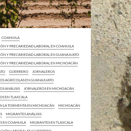
COAHUILA
IÓN Y PRECARIEDAD LABORAL EN COAHUILA
IÓN Y PRECARIEDAD LABORAL EN GUANAJUATO
IÓN Y PRECARIEDAD LABORAL EN MICHOACÁN
ATO
GUERRERO
JORNALEROS
OS AGRÍCOLAS EN GUANAJUATO
S ANÁLISIS
JORNALEROS EN MICHOACÁN
OS EN TLAXCALA
 EN LA TORMENTA EN MICHOACÁN
MICHOACÁN
S
MIGRANTES ANÁLISIS
S EN COAHUILA
MIGRANTES EN TLAXCALA
ACIÓN LABORAL EN GUERRERO