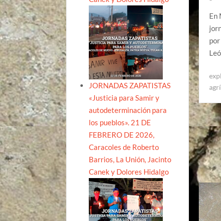
En 
jor
por
Leó
exp
JORNADAS ZAPATISTAS
agr
«Justicia para Samir y
autodeterminación para
los pueblos». 21 DE
FEBRERO DE 2026,
Caracoles de Roberto
Barrios, La Unión, Jacinto
Canek y Dolores Hidalgo