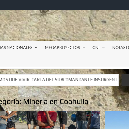
MAS NACIONALES
MEGAPROYECTOS
CNI
NOTAS D
BCOMANDANTE INSURGENTE MOISÉS A LUIS DE TAVIRA
BCOMANDANTE INSURGENTE MOISÉS A LUIS DE TAVIRA
egoría:
Minería en Coahuila