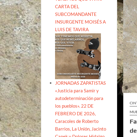
CARTA DEL
SUBCOMANDANTE
INSURGENTE MOISÉS A
LUIS DE TAVIRA
JORNADAS ZAPATISTAS
«Justicia para Samir y
autodeterminación para
CIN
los pueblos». 22 DE
MUE
FEBRERO DE 2026,
Fa
Caracoles de Roberto
Barrios, La Unión, Jacinto
de
Canek y Dolores Hidalgo