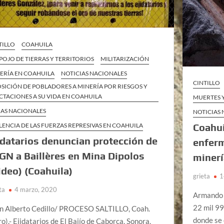
TILLO
COAHUILA
POJO DE TIERRAS Y TERRITORIOS
MILITARIZACIÓN
ERÍA EN COAHUILA
NOTICIAS NACIONALES
CINTILLO
SICIÓN DE POBLADORES A MINERÍA POR RIESGOS Y
CTACIONES A SU VIDA EN COAHUILA
MUERTES Y
AS NACIONALES
NOTICIAS
LENCIA DE LAS FUERZAS REPRESIVAS EN COAHUILA
Coahui
idatarios denuncian protección de
enferm
 GN a Baillères en Mina Dipolos
miner
ideo) (Coahuila)
grieta
1
ta
4 marzo, 2020
Armando 
22 mil 99
n Alberto Cedillo/ PROCESO SALTILLO, Coah.
donde se 
ro).- Ejidatarios de El Bajío de Caborca, Sonora,