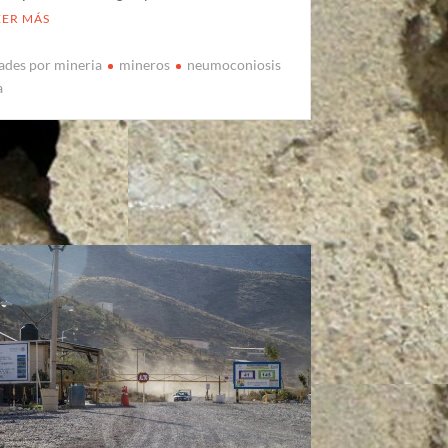
EER MÁS
des por mineria
mineros
neumoconiosis
a