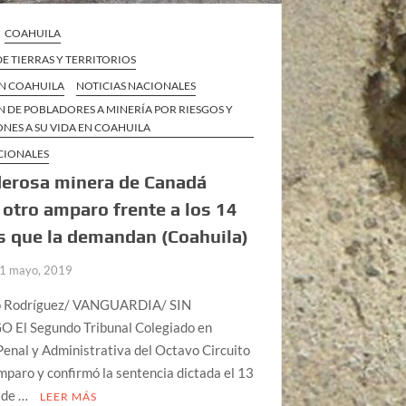
COAHUILA
E TIERRAS Y TERRITORIOS
EN COAHUILA
NOTICIAS NACIONALES
 DE POBLADORES A MINERÍA POR RIESGOS Y
NES A SU VIDA EN COAHUILA
CIONALES
derosa minera de Canadá
 otro amparo frente a los 14
os que la demandan (Coahuila)
1 mayo, 2019
o Rodríguez/ VANGUARDIA/ SIN
El Segundo Tribunal Colegiado en
enal y Administrativa del Octavo Circuito
mparo y confirmó la sentencia dictada el 13
 de …
LEER MÁS