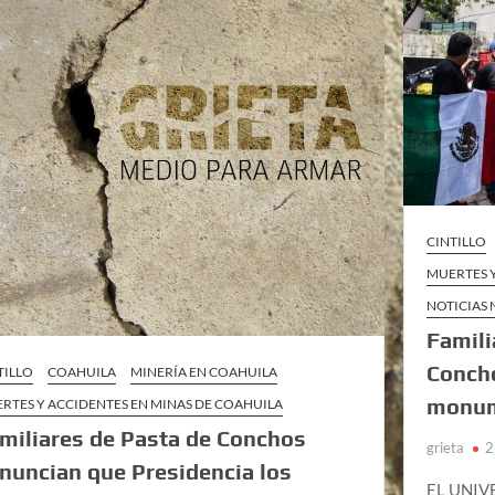
CINTILLO
MUERTES Y
NOTICIAS
Famili
Concho
TILLO
COAHUILA
MINERÍA EN COAHUILA
monum
RTES Y ACCIDENTES EN MINAS DE COAHUILA
miliares de Pasta de Conchos
grieta
2
nuncian que Presidencia los
EL UNIVE