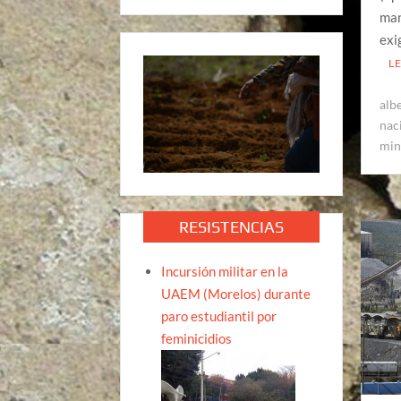
man
exi
L
albe
nac
min
RESISTENCIAS
Incursión militar en la
UAEM (Morelos) durante
paro estudiantil por
feminicidios