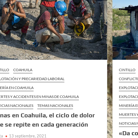
TILLO
COAHUILA
CINTILLO
LOTACIÓN Y PRECARIEDAD LABORAL
CONFLICT
ERÍA EN COAHUILA
EXPLOTAC
RTES Y ACCIDENTES EN MINAS DE COAHUILA
EXPLOTAC
ICIAS NACIONALES
TEMAS NACIONALES
MINERÍA 
nas en Coahuila, el ciclo de dolor
MUERTES Y
e se repite en cada generación
NOTICIAS
«Da co
ta
13 septiembre, 2021