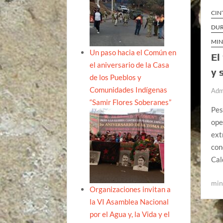
CIN
DU
MIN
Un paso hacia el Común en
El
el aniversario de la Casa
y 
de los Pueblos y
Comunidades Indígenas
Adm
“Samir Flores Soberanes”
Pes
ope
ext
con
Cal
min
Organizaciones invitan a
la VI Asamblea Nacional
por el Agua y, la Vida y el