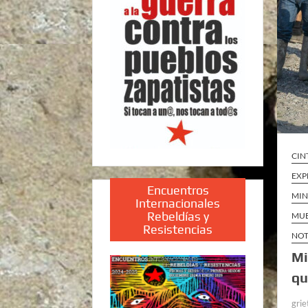
CIN
EXP
Encuentros
MIN
Internacionales
Rebeldías y
MUE
Resistencias
NOT
Mi
qu
grie