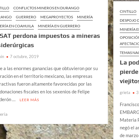
TILLO
CONFLICTOS MINEROS EN DURANGO
CINTILLO
RANGO
GUERRERO
MEGAPROYECTOS
MINERÍA
DESPOJO D
ERÍA EN COAHUILA
MINERÍA EN GUERRERO
MINERÍA 
 SAT perdona impuestos a mineras
OPOSICIÓN
AFECTACIO
siderúrgicas
TEMAS NA
in
7 octubre, 2019
La po
e a las enormes ganancias que obtuvieron por su
pierde
ración en el territorio mexicano, las empresas
viejit
ractivas fueron altamente favorecidas por las
donaciones fiscales en los sexenios de Felipe
grieta
3
derón …
LEER MÁS
Francisc
EMBARGO 
eria
Materia P
negó el a
de marzo