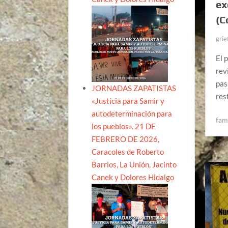
ex
(C
grie
El 
rev
pas
JORNADAS ZAPATISTAS
res
«Justicia para Samir y
autodeterminación para
fam
los pueblos». 21 DE
FEBRERO DE 2026,
Caracoles de Roberto
Barrios, La Unión, Jacinto
Canek y Dolores Hidalgo