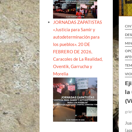
JORNADAS ZAPATISTAS
CIN
«Justicia para Samir y
DES
autodeterminación para
MIN
los pueblos». 20 DE
OPO
FEBRERO DE 2026,
AFE
Caracoles de La Realidad,
TEM
Oventik, Garrucha y
Morelia
VIO
Ej
la
(V
grie
Jua
(ap