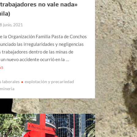
 trabajadores no vale nada»
ila)
8 junio, 2021
e la Organización Familia Pasta de Conchos
unciado las irregularidades y negligencias
s trabajadores dentro de las minas de
 un nuevo accidente ocurrió en la …
ÁS
s laborales
explotación y precariedad
mineria