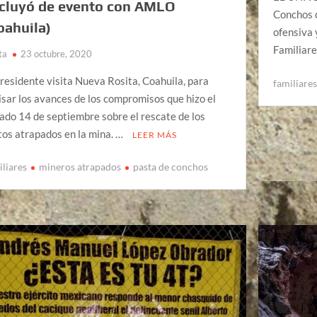
cluyó de evento con AMLO
Conchos 
oahuila)
ofensiva
Familiare
ta
23 octubre, 2020
presidente visita Nueva Rosita, Coahuila, para
familiare
isar los avances de los compromisos que hizo el
ado 14 de septiembre sobre el rescate de los
tos atrapados en la mina. …
LEER MÁS
iliares
mineros atrapados
pasta de conchos