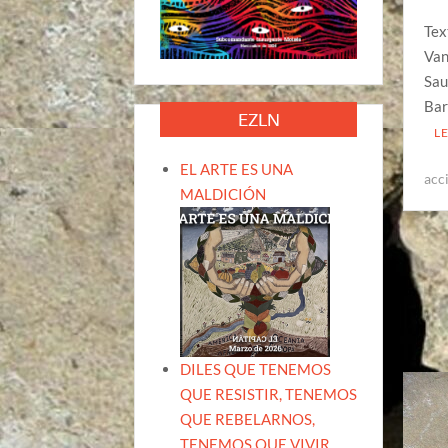
Tex
Van
Sau
Bar
EZLN
L
EL ARTE ES UNA
acc
MALDICIÓN
DILES QUE TENEMOS
QUE RESISTIR, TENEMOS
QUE REBELARNOS,
TENEMOS QUE VIVIR.