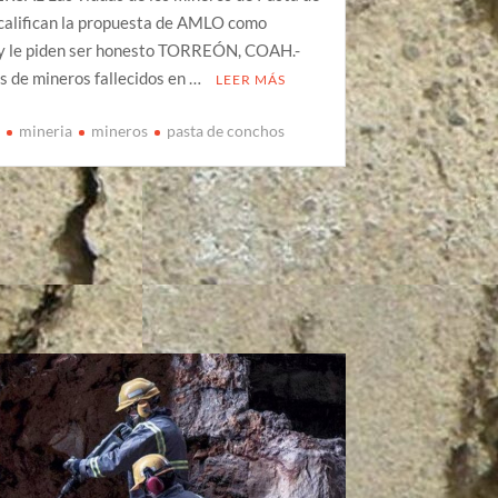
califican la propuesta de AMLO como
 y le piden ser honesto TORREÓN, COAH.-
s de mineros fallecidos en …
LEER MÁS
s
mineria
mineros
pasta de conchos