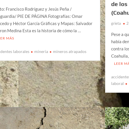
de los
to: Francisco Rodríguez y Jesús Peña /
(Coahu
guardia/ PIE DE PÁGINA Fotografías: Omar
cedo y Héctor García Gráficas y Mapas: Salvador
grieta
2
ron Medina Esta es la historia de cómo la …
Pese a qu
EER MÁS
había den
contra lo
identes laborales
mineria
mineros atrapados
Coahuila,
LEER M
accidente
laboral