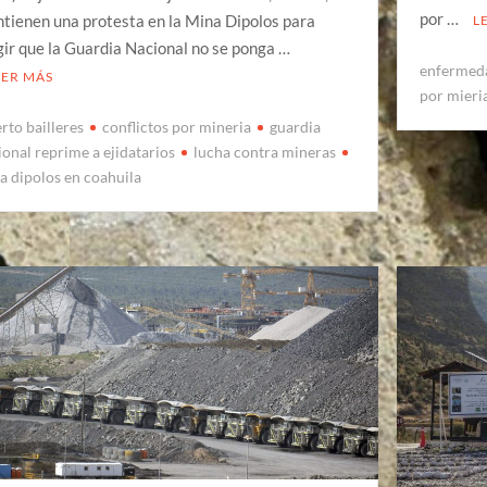
por …
tienen una protesta en la Mina Dipolos para
L
gir que la Guardia Nacional no se ponga …
enfermeda
EER MÁS
por mieri
rto bailleres
conflictos por mineria
guardia
ional reprime a ejidatarios
lucha contra mineras
a dipolos en coahuila