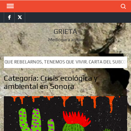
Saltar
Buscar
al
Facebook
Twitter
contenido
GRIETA
Medio para armar
E VIVIR. CARTA DEL SUBCOMANDANTE INSURGENTE MOISÉS A 
E VIVIR. CARTA DEL SUBCOMANDANTE INSURGENTE MOISÉS A 
Categoría:
Crisis ecológica y
ambiental en Sonora