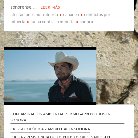
sonorense. …
LEER MÁS
afectaciones por minería
cananea
conflictos por
mineria
lucha contra la minería
sonora
CONTAMINACIÓN AMBIENTAL POR MEGAPROYECTOS EN
SONORA
CRISIS ECOLÓGICA Y AMBIENTAL EN SONORA
LUCHA Y RESISTENCIA DE LOS PUEBLOS ORIGINARIOS EN