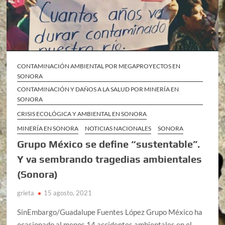
CONTAMINACIÓN AMBIENTAL POR MEGAPROYECTOS EN
SONORA
CONTAMINACIÓN Y DAÑOS A LA SALUD POR MINERÍA EN
SONORA
CRISIS ECOLÓGICA Y AMBIENTAL EN SONORA
MINERÍA EN SONORA
NOTICIAS NACIONALES
SONORA
Grupo México se define “sustentable”.
Y va sembrando tragedias ambientales
(Sonora)
grieta
15 agosto, 2021
SinEmbargo/Guadalupe Fuentes López Grupo México ha
ocasionado al menos 14 accidentes ambientales en el