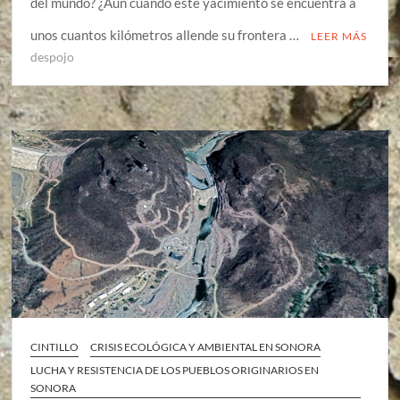
del mundo? ¿Aun cuando este yacimiento se encuentra a
unos cuantos kilómetros allende su frontera …
LEER MÁS
despojo
CINTILLO
CRISIS ECOLÓGICA Y AMBIENTAL EN SONORA
LUCHA Y RESISTENCIA DE LOS PUEBLOS ORIGINARIOS EN
SONORA