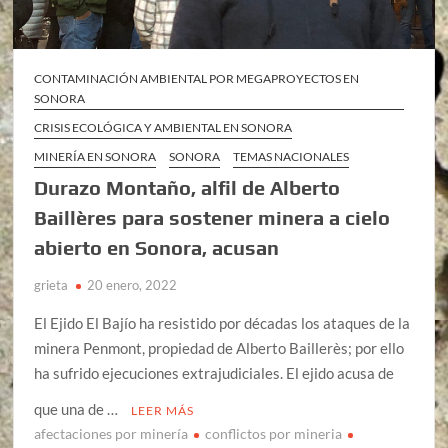
CONTAMINACIÓN AMBIENTAL POR MEGAPROYECTOS EN
SONORA
CRISIS ECOLÓGICA Y AMBIENTAL EN SONORA
MINERÍA EN SONORA
SONORA
TEMAS NACIONALES
Durazo Montaño, alfil de Alberto
Baillères para sostener minera a cielo
abierto en Sonora, acusan
grieta
20 enero, 2022
El Ejido El Bajío ha resistido por décadas los ataques de la
minera Penmont, propiedad de Alberto Baillerès; por ello
ha sufrido ejecuciones extrajudiciales. El ejido acusa de
que una de …
LEER MÁS
afectaciones por minería
conflictos por mineria