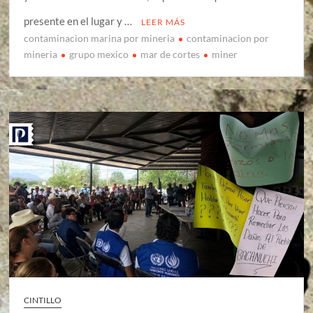
presente en el lugar y …
LEER MÁS
contaminacion marina por mineria
contaminacion por
mineria
grupo mexico
mar de cortes
miner
CINTILLO