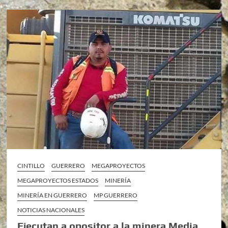
CINTILLO
GUERRERO
MEGAPROYECTOS
MEGAPROYECTOS ESTADOS
MINERÍA
MINERÍA EN GUERRERO
MP GUERRERO
NOTICIAS NACIONALES
Ejecutan a opositor a la minera Media