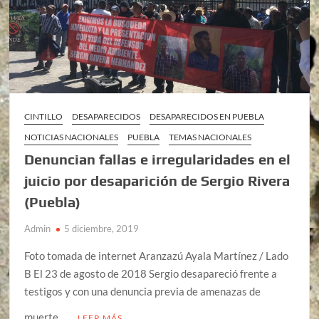
CINTILLO
DESAPARECIDOS
DESAPARECIDOS EN PUEBLA
NOTICIAS NACIONALES
PUEBLA
TEMAS NACIONALES
Denuncian fallas e irregularidades en el
juicio por desaparición de Sergio Rivera
(Puebla)
Admin
5 diciembre, 2019
Foto tomada de internet Aranzazú Ayala Martínez / Lado
B El 23 de agosto de 2018 Sergio desapareció frente a
testigos y con una denuncia previa de amenazas de
muerte …
LEER MÁS