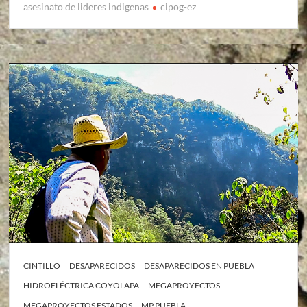
asesinato de lideres indigenas
cipog-ez
CINTILLO
DESAPARECIDOS
DESAPARECIDOS EN PUEBLA
HIDROELÉCTRICA COYOLAPA
MEGAPROYECTOS
MEGAPROYECTOS ESTADOS
MP PUEBLA