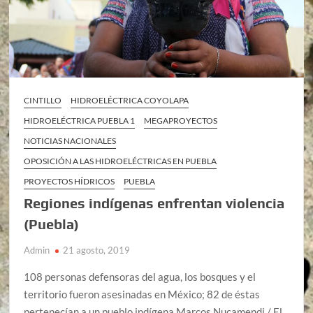
CINTILLO
HIDROELÉCTRICA COYOLAPA
HIDROELÉCTRICA PUEBLA 1
MEGAPROYECTOS
NOTICIAS NACIONALES
OPOSICIÓN A LAS HIDROELÉCTRICAS EN PUEBLA
PROYECTOS HÍDRICOS
PUEBLA
Regiones indígenas enfrentan violencia
(Puebla)
Admin
21 agosto, 2019
108 personas defensoras del agua, los bosques y el
territorio fueron asesinadas en México; 82 de éstas
pertenecían a un pueblo indígena Marcos Nucamendi / El