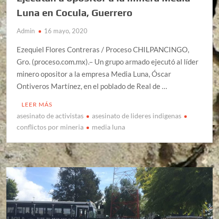
Luna en Cocula, Guerrero
Admin
16 mayo, 2020
Ezequiel Flores Contreras / Proceso CHILPANCINGO,
Gro. (proceso.com.mx).– Un grupo armado ejecutó al líder
minero opositor a la empresa Media Luna, Óscar
Ontiveros Martínez, en el poblado de Real de …
LEER MÁS
asesinato de activistas
asesinato de lideres indigenas
conflictos por mineria
media luna