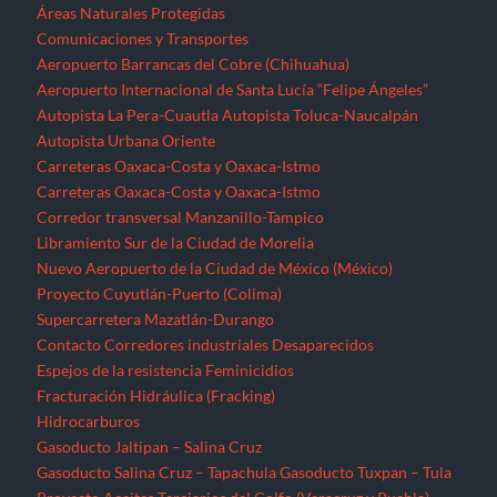
Áreas Naturales Protegidas
Comunicaciones y Transportes
Aeropuerto Barrancas del Cobre (Chihuahua)
Aeropuerto Internacional de Santa Lucía “Felipe Ángeles”
Autopista La Pera-Cuautla
Autopista Toluca-Naucalpán
Autopista Urbana Oriente
Carreteras Oaxaca-Costa y Oaxaca-Istmo
Carreteras Oaxaca-Costa y Oaxaca-Istmo
Corredor transversal Manzanillo-Tampico
Libramiento Sur de la Ciudad de Morelia
Nuevo Aeropuerto de la Ciudad de México (México)
Proyecto Cuyutlán-Puerto (Colima)
Supercarretera Mazatlán-Durango
Contacto
Corredores industriales
Desaparecidos
Espejos de la resistencia
Feminicidios
Fracturación Hidráulica (Fracking)
Hidrocarburos
Gasoducto Jaltipan – Salina Cruz
Gasoducto Salina Cruz – Tapachula
Gasoducto Tuxpan – Tula