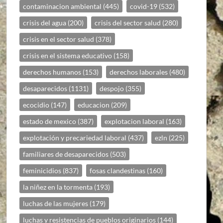
contaminacion ambiental
(445)
covid-19
(532)
crisis del agua
(200)
crisis del sector salud
(280)
crisis en el sector salud
(378)
crisis en el sistema educativo
(158)
derechos humanos
(153)
derechos laborales
(480)
desaparecidos
(1131)
despojo
(355)
ecocidio
(147)
educacion
(209)
estado de mexico
(387)
explotacion laboral
(163)
explotación y precariedad laboral
(437)
ezln
(225)
familiares de desaparecidos
(503)
feminicidios
(837)
fosas clandestinas
(160)
la niñez en la tormenta
(193)
luchas de las mujeres
(179)
luchas y resistencias de pueblos originarios
(144)