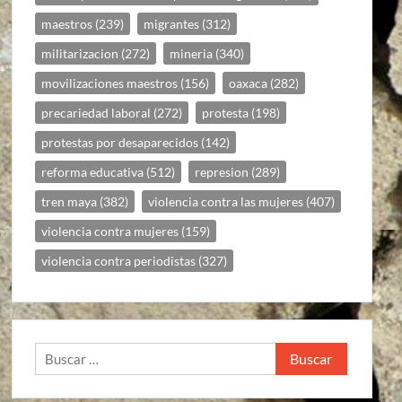
maestros
(239)
migrantes
(312)
militarizacion
(272)
mineria
(340)
movilizaciones maestros
(156)
oaxaca
(282)
precariedad laboral
(272)
protesta
(198)
protestas por desaparecidos
(142)
reforma educativa
(512)
represion
(289)
tren maya
(382)
violencia contra las mujeres
(407)
violencia contra mujeres
(159)
violencia contra periodistas
(327)
Buscar: