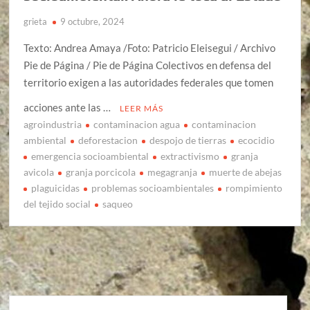
grieta
9 octubre, 2024
Texto: Andrea Amaya /Foto: Patricio Eleisegui / Archivo
Pie de Página / Pie de Página Colectivos en defensa del
territorio exigen a las autoridades federales que tomen
acciones ante las …
LEER MÁS
agroindustria
contaminacion agua
contaminacion
ambiental
deforestacion
despojo de tierras
ecocidio
emergencia socioambiental
extractivismo
granja
avicola
granja porcicola
megagranja
muerte de abejas
plaguicidas
problemas socioambientales
rompimiento
del tejido social
saqueo