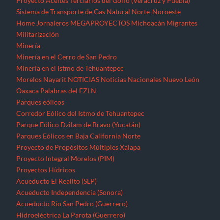
Proyecto Aceites Terciarios del Golfo (Veracruz y Puebla)
Sistema de Transporte de Gas Natural Norte-Noroeste
Home
Jornaleros
MEGAPROYECTOS
Michoacán
Migrantes
Militarización
Minería
Minería en el Cerro de San Pedro
Minería en el Istmo de Tehuantepec
Morelos
Nayarit
NOTICIAS
Noticias Nacionales
Nuevo León
Oaxaca
Palabras del EZLN
Parques eólicos
Corredor Eólico del Istmo de Tehuantepec
Parque Eólico Dzilam de Bravo (Yucatán)
Parques Eólicos en Baja California Norte
Proyecto de Propósitos Múltiples Xalapa
Proyecto Integral Morelos (PIM)
Proyectos Hídricos
Acueducto El Realito (SLP)
Acueducto Independencia (Sonora)
Acueducto Río San Pedro (Guerrero)
Hidroeléctrica La Parota (Guerrero)