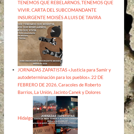
TENEMOS QUE REBELARNOS, TENEMOS QUE
VIVIR. CARTA DEL SUBCOMANDANTE
INSURGENTE MOISÉS A LUIS DE TAVIRA
JORNADAS ZAPATISTAS «Justicia para Samir y
autodeterminación para los pueblos». 22 DE
FEBRERO DE 2026, Caracoles de Roberto
Barrios, La Unión, Jacinto Canek y Dolores
Hidalgo