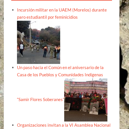
Incursión militar en la UAEM (Morelos) durante
paro estudiantil por feminicidios
Un paso hacia el Común en el aniversario de la
Casa de los Pueblos y Comunidades Indígenas
“Samir Flores Soberanes”
Organizaciones invitan a la VI Asamblea Nacional