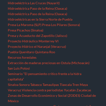
Hidroeléctrica Las Cruces (Nayarit)
Hidroeléctrica Paso de la Reina (Oaxaca)
Hidroeléctrica Paso de la Reina (Oaxaca)
Hidroeléctricas en la Sierra Norte de Puebla
Presa La Maroma (SLP)
Presa Los Pilares (Sonora)
Presa Picachos (Sinaloa)
Presa y Acueducto del Zapotillo (Jalisco)
Proyecto Hidráulico Monterrey VI
Proyecto Hídrico el Naranjal (Veracruz)
Puebla
Querétaro
Quintana Roo
Recursos forestales
Extracción de maderas preciosas en Ostula (Michoacán)
San Luis Potosí
Seminario “El pensamiento crítico frente a la hidra
capitalista”
Sinaloa
Sonora
Tabasco
Tamaulipas
Tlaxcala
Tren Maya
Veracruz
Violencia contra periodistas
Yucatán
Zacatecas
Zonas de Desarrollo Económico y Social (ZODES) Ciudad de
México