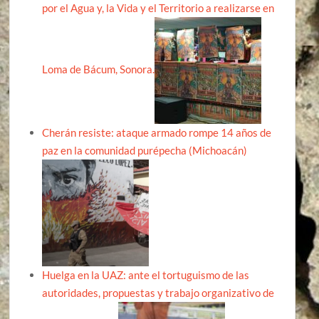
por el Agua y, la Vida y el Territorio a realizarse en
Loma de Bácum, Sonora.
Cherán resiste: ataque armado rompe 14 años de
paz en la comunidad purépecha (Michoacán)
Huelga en la UAZ: ante el tortuguismo de las
autoridades, propuestas y trabajo organizativo de