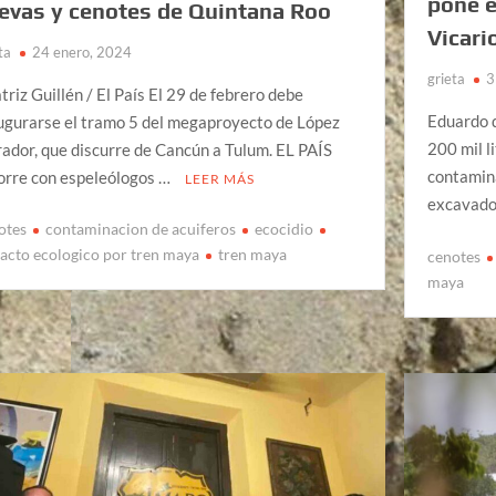
pone e
evas y cenotes de Quintana Roo
Vicari
ta
24 enero, 2024
grieta
3
triz Guillén / El País El 29 de febrero debe
Eduardo 
ugurarse el tramo 5 del megaproyecto de López
200 mil l
ador, que discurre de Cancún a Tulum. EL PAÍS
contamina
orre con espeleólogos …
LEER MÁS
excavado
otes
contaminacion de acuiferos
ecocidio
acto ecologico por tren maya
tren maya
cenotes
maya