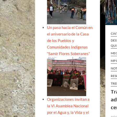
Un paso hacia el Común en
el aniversario de la Casa
CIN
de los Pueblos y
DES
QUI
Comunidades Indígenas
“Samir Flores Soberanes”
ME
MP 
NOT
RES
TRE
Tr
ad
Organizaciones invitan a
la VI Asamblea Nacional
ce
por el Agua y, la Vida y el