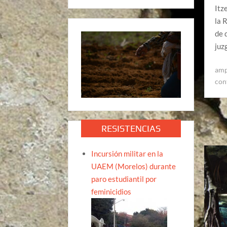
Itz
la 
de 
juz
amp
con
RESISTENCIAS
Incursión militar en la
UAEM (Morelos) durante
paro estudiantil por
feminicidios