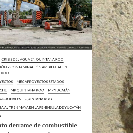
CRISIS DEL AGUA EN QUINTANA ROO
IÓN Y CONTAMINACIÓN AMBIENTAL EN
A ROO
YECTOS
MEGAPROYECTOS ESTADOS
ECHE
MP QUINTANA ROO
MP YUCATÁN
 NACIONALES
QUINTANA ROO
IA AL TREN MAYA EN LA PENÍNSULA DE YUCATÁN
A
nto derrame de combustible