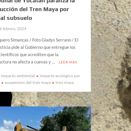
bunal de Yucatán paraliza la
ucción del Tren Maya por
al subsuelo
6 febrero, 2024
uero Simancas / Foto Gladys Serrano / El
usticia pide al Gobierno que entregue los
científicos que acrediten que la
uctura no afecta a cuevas y …
LEER MÁS
impacto ambiental
impacto ecologico por
a
suspension del tren maya
tren maya