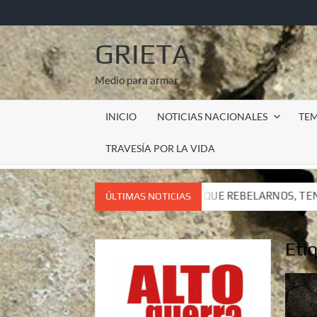
Saltar
al
contenido
GRIETA
Medio para armar
INICIO
NOTICIAS NACIONALES
TE
TRAVESÍA POR LA VIDA
TENEMOS QUE REBELARNOS, TENEMOS QUE VIVIR. CARTA DEL S
ÚLTIMAS NOTICIAS
TENEMOS QUE REBELARNOS, TENEMOS QUE VIVIR. CARTA DEL S
Eti