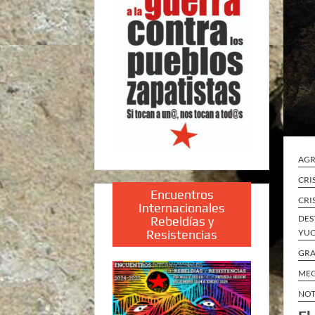
AGR
CRI
Encuentros
CRI
Internacionales
DES
Rebeldías y
Resistencias
YUC
GRA
MEG
NOT