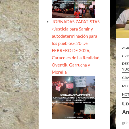
JORNADAS ZAPATISTAS
«Justicia para Samir y
autodeterminación para
los pueblos». 20 DE
AGR
FEBRERO DE 2026,
CRI
Caracoles de La Realidad,
DES
Oventik, Garrucha y
YUC
Morelia
GRA
MEG
NOT
Co
An
grie