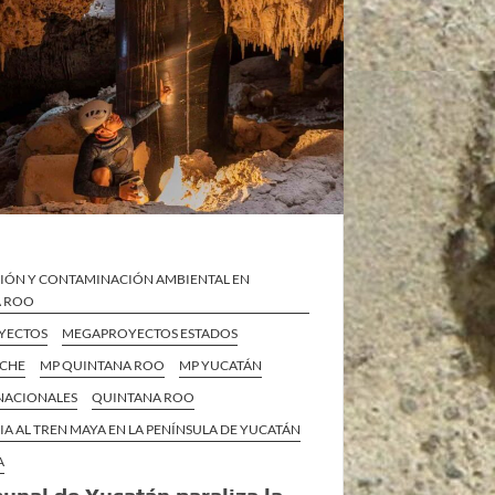
IÓN Y CONTAMINACIÓN AMBIENTAL EN
A ROO
YECTOS
MEGAPROYECTOS ESTADOS
ECHE
MP QUINTANA ROO
MP YUCATÁN
 NACIONALES
QUINTANA ROO
IA AL TREN MAYA EN LA PENÍNSULA DE YUCATÁN
A