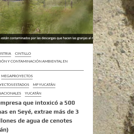
STRIA
CINTILLO
IÓN Y CONTAMINACIÓN AMBIENTAL EN
MEGAPROYECTOS
ECTOS ESTADOS
MP YUCATÁN
 NACIONALES
YUCATÁN
empresa que intoxicó a 500
as en Seyé, extrae más de 3
llones de agua de cenotes
án)