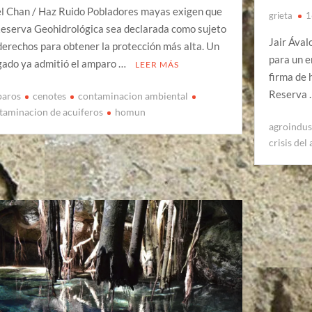
el Chan / Haz Ruido Pobladores mayas exigen que
grieta
1
Reserva Geohidrológica sea declarada como sujeto
Jair Ával
derechos para obtener la protección más alta. Un
para un e
gado ya admitió el amparo …
LEER MÁS
firma de 
Reserva
aros
cenotes
contaminacion ambiental
taminacion de acuiferos
homun
agroindus
crisis del