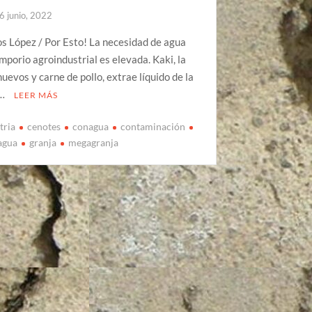
6 junio, 2022
os López / Por Esto! La necesidad de agua
mporio agroindustrial es elevada. Kaki, la
huevos y carne de pollo, extrae líquido de la
 …
LEER MÁS
tria
cenotes
conagua
contaminación
 agua
granja
megagranja