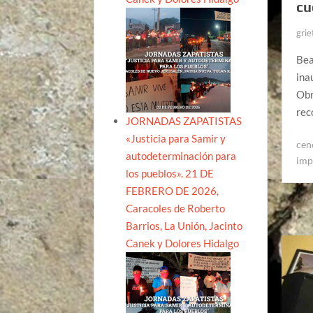
cu
grie
Bea
ina
Obr
rec
JORNADAS ZAPATISTAS
«Justicia para Samir y
cen
autodeterminación para
imp
los pueblos». 21 DE
FEBRERO DE 2026,
Caracoles de Roberto
Barrios, La Unión, Jacinto
Canek y Dolores Hidalgo