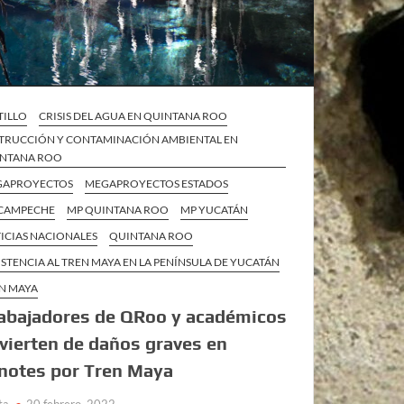
TILLO
CRISIS DEL AGUA EN QUINTANA ROO
TRUCCIÓN Y CONTAMINACIÓN AMBIENTAL EN
NTANA ROO
GAPROYECTOS
MEGAPROYECTOS ESTADOS
CAMPECHE
MP QUINTANA ROO
MP YUCATÁN
ICIAS NACIONALES
QUINTANA ROO
ISTENCIA AL TREN MAYA EN LA PENÍNSULA DE YUCATÁN
N MAYA
abajadores de QRoo y académicos
vierten de daños graves en
notes por Tren Maya