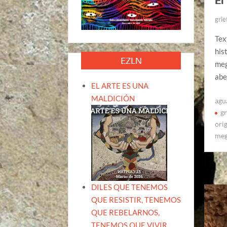
El
grie
Tex
his
EZLN
meg
abe
EL ARTE ES UNA
MALDICIÓN
agu
gr
ori
meg
DILES QUE TENEMOS
QUE RESISTIR, TENEMOS
QUE REBELARNOS,
TENEMOS QUE VIVIR.