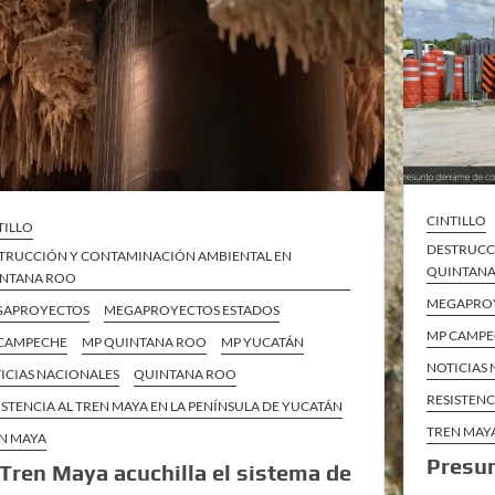
CINTILLO
TILLO
DESTRUCC
TRUCCIÓN Y CONTAMINACIÓN AMBIENTAL EN
QUINTAN
NTANA ROO
MEGAPRO
GAPROYECTOS
MEGAPROYECTOS ESTADOS
MP CAMP
CAMPECHE
MP QUINTANA ROO
MP YUCATÁN
NOTICIAS
ICIAS NACIONALES
QUINTANA ROO
RESISTENC
ISTENCIA AL TREN MAYA EN LA PENÍNSULA DE YUCATÁN
TREN MAY
N MAYA
Presu
 Tren Maya acuchilla el sistema de