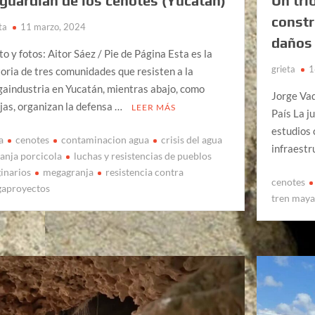
 guardián de los cenotes (Yucatán)
Un tri
constr
ta
11 marzo, 2024
daños 
to y fotos: Aitor Sáez / Pie de Página Esta es la
grieta
1
toria de tres comunidades que resisten a la
aindustria en Yucatán, mientras abajo, como
Jorge Vaq
jas, organizan la defensa …
LEER MÁS
País La j
estudios 
a
cenotes
contaminacion agua
crisis del agua
infraestr
anja porcicola
luchas y resistencias de pueblos
ginarios
megagranja
resistencia contra
cenotes
aproyectos
tren may