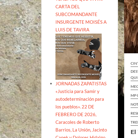
CARTA DEL
SUBCOMANDANTE
INSURGENTE MOISÉS A
LUIS DE TAVIRA
CIN
DES
QUI
JORNADAS ZAPATISTAS
ME
«Justicia para Samir y
MP 
autodeterminación para
NOT
los pueblos». 22 DE
RES
FEBRERO DE 2026,
Caracoles de Roberto
TRE
Barrios, La Unión, Jacinto
El
Canek y Dolores Hidalgo