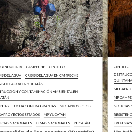
OINDUSTRIA
CAMPECHE
CINTILLO
CINTILLO
DESTRUCC
SIS DEL AGUA
CRISIS DEL AGUA EN CAMPECHE
QUINTAN
SIS DEL AGUA EN YUCATÁN
MEGAPRO
TRUCCIÓN Y CONTAMINACIÓN AMBIENTAL EN
ATÁN
MP CAMP
NJAS
LUCHA CONTRA GRANJAS
MEGAPROYECTOS
NOTICIAS
APROYECTOS ESTADOS
MP YUCATÁN
RESISTENC
ICIAS NACIONALES
TEMAS NACIONALES
YUCATÁN
TREN MAY