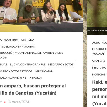
OINDUSTRIA
CINTILLO
AGROINDU
SIS DEL AGUA EN YUCATÁN
DESTRUCC
TRUCCIÓN Y CONTAMINACIÓN AMBIENTAL EN
YUCATÁN
ATÁN
GRANJAS
NJAS
LUCHA CONTRA GRANJAS
MEGAPROYECTOS
MEGAPROY
APROYECTOS ESTADOS
MP YUCATÁN
NOTICIAS
ICIAS NACIONALES
YUCATÁN
Kaki, 
n amparo, buscan proteger al
person
illo de Cenotes (Yucatán)
mil mi
ta
13 marzo, 2023
(Yucat