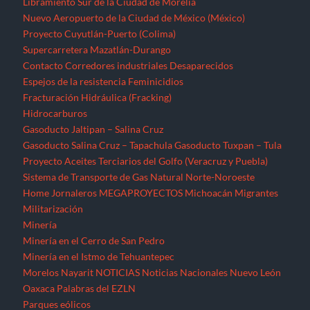
Libramiento Sur de la Ciudad de Morelia
Nuevo Aeropuerto de la Ciudad de México (México)
Proyecto Cuyutlán-Puerto (Colima)
Supercarretera Mazatlán-Durango
Contacto
Corredores industriales
Desaparecidos
Espejos de la resistencia
Feminicidios
Fracturación Hidráulica (Fracking)
Hidrocarburos
Gasoducto Jaltipan – Salina Cruz
Gasoducto Salina Cruz – Tapachula
Gasoducto Tuxpan – Tula
Proyecto Aceites Terciarios del Golfo (Veracruz y Puebla)
Sistema de Transporte de Gas Natural Norte-Noroeste
Home
Jornaleros
MEGAPROYECTOS
Michoacán
Migrantes
Militarización
Minería
Minería en el Cerro de San Pedro
Minería en el Istmo de Tehuantepec
Morelos
Nayarit
NOTICIAS
Noticias Nacionales
Nuevo León
Oaxaca
Palabras del EZLN
Parques eólicos