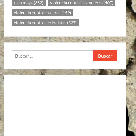
tren maya
(382)
violencia contra las mujeres
(407)
violencia contra mujeres
(159)
violencia contra periodistas
(327)
Buscar: