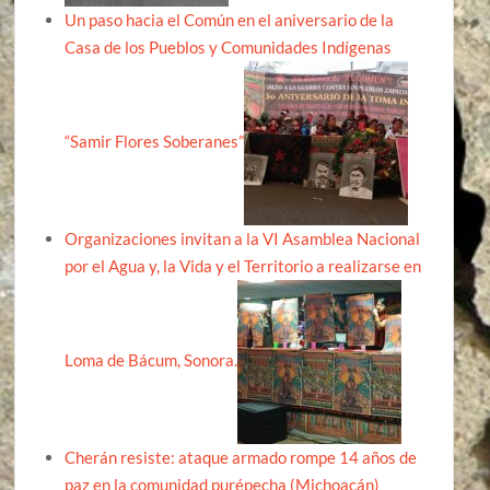
Un paso hacia el Común en el aniversario de la
Casa de los Pueblos y Comunidades Indígenas
“Samir Flores Soberanes”
Organizaciones invitan a la VI Asamblea Nacional
por el Agua y, la Vida y el Territorio a realizarse en
Loma de Bácum, Sonora.
Cherán resiste: ataque armado rompe 14 años de
paz en la comunidad purépecha (Michoacán)