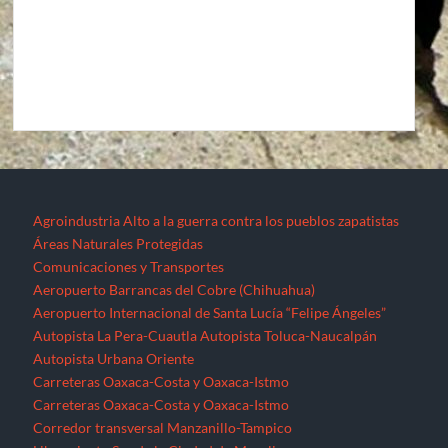
Agroindustria
Alto a la guerra contra los pueblos zapatistas
Áreas Naturales Protegidas
Comunicaciones y Transportes
Aeropuerto Barrancas del Cobre (Chihuahua)
Aeropuerto Internacional de Santa Lucía “Felipe Ángeles”
Autopista La Pera-Cuautla
Autopista Toluca-Naucalpán
Autopista Urbana Oriente
Carreteras Oaxaca-Costa y Oaxaca-Istmo
Carreteras Oaxaca-Costa y Oaxaca-Istmo
Corredor transversal Manzanillo-Tampico