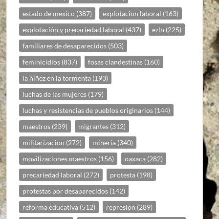
estado de mexico
(387)
explotacion laboral
(163)
explotación y precariedad laboral
(437)
ezln
(225)
familiares de desaparecidos
(503)
feminicidios
(837)
fosas clandestinas
(160)
la niñez en la tormenta
(193)
luchas de las mujeres
(179)
luchas y resistencias de pueblos originarios
(144)
maestros
(239)
migrantes
(312)
militarizacion
(272)
mineria
(340)
movilizaciones maestros
(156)
oaxaca
(282)
precariedad laboral
(272)
protesta
(198)
protestas por desaparecidos
(142)
reforma educativa
(512)
represion
(289)