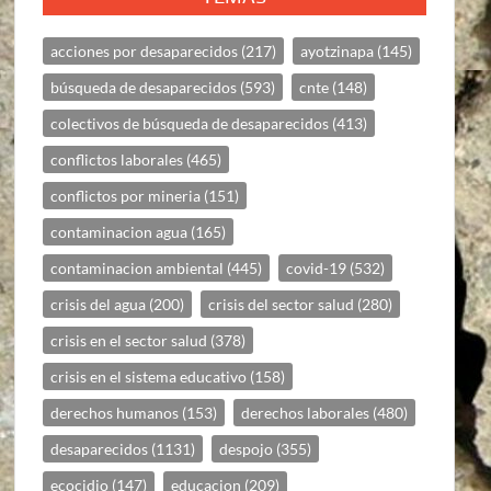
acciones por desaparecidos
(217)
ayotzinapa
(145)
búsqueda de desaparecidos
(593)
cnte
(148)
colectivos de búsqueda de desaparecidos
(413)
conflictos laborales
(465)
conflictos por mineria
(151)
contaminacion agua
(165)
contaminacion ambiental
(445)
covid-19
(532)
crisis del agua
(200)
crisis del sector salud
(280)
crisis en el sector salud
(378)
crisis en el sistema educativo
(158)
derechos humanos
(153)
derechos laborales
(480)
desaparecidos
(1131)
despojo
(355)
ecocidio
(147)
educacion
(209)