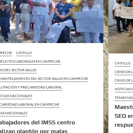
MPECHE
CINTILLO
FLICTOS LABORALES EN CAMPECHE
CINTILLO
SIS DEL SECTOR SALUD
CRISIS DE
MANTELAMIENTO DEL SECTOR SALUD EN CAMPECHE
CRISIS DE
LOTACIÓN Y PRECARIEDAD LABORAL
NOTICIAS
ICIAS NACIONALES
TEMAS NA
CARIEDAD LABORAL EN CAMPECHE
Maestr
AS NACIONALES
SEQ en
abajadores del IMSS centro
respue
alizan plantón por malas