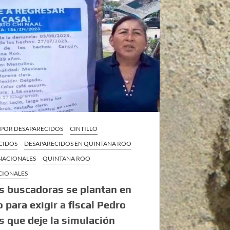
 POR DESAPARECIDOS
CINTILLO
CIDOS
DESAPARECIDOS EN QUINTANA ROO
 NACIONALES
QUINTANA ROO
CIONALES
 buscadoras se plantan en
o para exigir a fiscal Pedro
s que deje la simulación