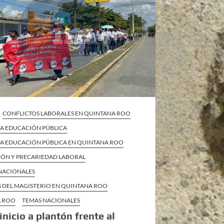
CONFLICTOS LABORALES EN QUINTANA ROO
 LA EDUCACIÓN PÚBLICA
 LA EDUCACIÓN PÚBLICA EN QUINTANA ROO
IÓN Y PRECARIEDAD LABORAL
 NACIONALES
S DEL MAGISTERIO EN QUINTANA ROO
A ROO
TEMAS NACIONALES
inicio a plantón frente al