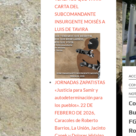
CARTA DEL
SUBCOMANDANTE
INSURGENTE MOISÉS A
LUIS DE TAVIRA
ACC
JORNADAS ZAPATISTAS
CON
«Justicia para Samir y
NOT
autodeterminación para
Co
los pueblos». 22 DE
Bu
FEBRERO DE 2026,
Caracoles de Roberto
FG
Barrios, La Unión, Jacinto
Ro
Canek y Dolores Hidalgo