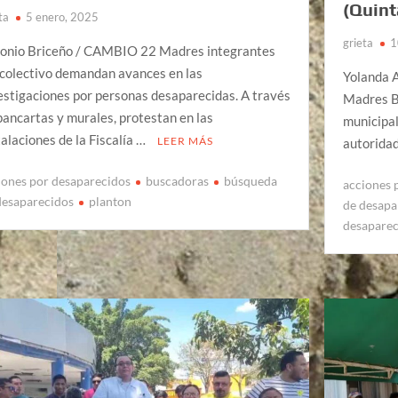
(Quint
ta
5 enero, 2025
grieta
1
onio Briceño / CAMBIO 22 Madres integrantes
 colectivo demandan avances en las
Yolanda A
estigaciones por personas desaparecidas. A través
Madres B
pancartas y murales, protestan en las
municipal
talaciones de la Fiscalía …
LEER MÁS
autoridad
iones por desaparecidos
buscadoras
búsqueda
acciones 
desaparecidos
planton
de desapa
desapare