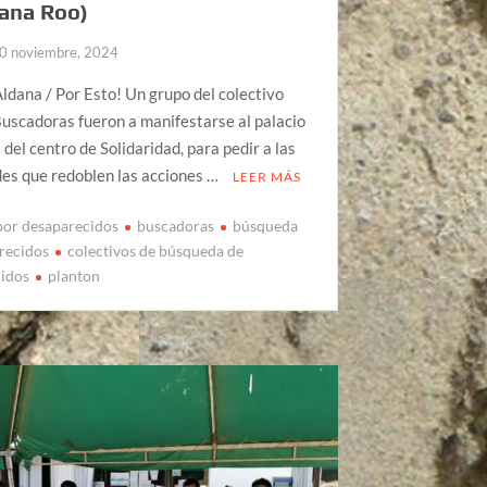
ana Roo)
0 noviembre, 2024
ldana / Por Esto! Un grupo del colectivo
uscadoras fueron a manifestarse al palacio
 del centro de Solidaridad, para pedir a las
es que redoblen las acciones …
LEER MÁS
por desaparecidos
buscadoras
búsqueda
recidos
colectivos de búsqueda de
cidos
planton