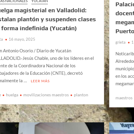
AS NACIONALES
YUCATÁN
Palaci
elga magisterial en Valladolid:
docent
stalan plantón y suspenden clases
megama
 forma indefinida (Yucatán)
Puerto
ta
16 mayo, 2025
grieta
1
n Antonio Osorio / Diario de Yucatán
Noticari
LADOLID.-Jesús Chable, uno de los líderes en el
Alrededor
ente de la Coordinadora Nacional de los
municipio
bajadores de la Educación (CNTE), decretó
en los ac
malmente la …
LEER MÁS
megamar
e
huelga
movilizaciones maestros
planton
maestros