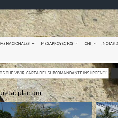
MAS NACIONALES
MEGAPROYECTOS
CNI
NOTAS D
BCOMANDANTE INSURGENTE MOISÉS A LUIS DE TAVIRA
I
BCOMANDANTE INSURGENTE MOISÉS A LUIS DE TAVIRA
I
queta:
planton