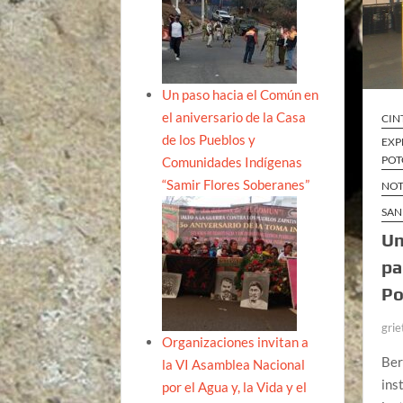
Un paso hacia el Común en
el aniversario de la Casa
CIN
de los Pueblos y
EXP
POT
Comunidades Indígenas
“Samir Flores Soberanes”
NOT
SAN
Un
pa
Po
grie
Organizaciones invitan a
Ber
la VI Asamblea Nacional
ins
por el Agua y, la Vida y el