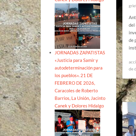
grie
Ant
del
inv
de 
ins
JORNADAS ZAPATISTAS
«Justicia para Samir y
acc
autodeterminación para
de 
los pueblos». 21 DE
FEBRERO DE 2026,
Caracoles de Roberto
Barrios, La Unión, Jacinto
Canek y Dolores Hidalgo