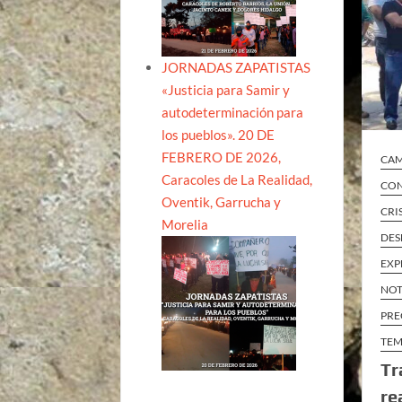
JORNADAS ZAPATISTAS
«Justicia para Samir y
autodeterminación para
los pueblos». 20 DE
FEBRERO DE 2026,
CA
Caracoles de La Realidad,
CON
Oventik, Garrucha y
CRI
Morelia
DES
EXP
NOT
PRE
TEM
Tr
re