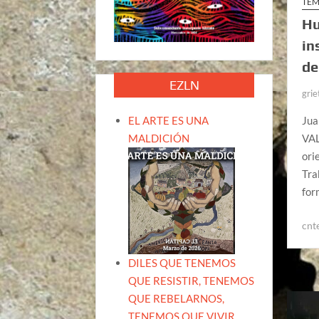
TEM
Hu
in
de
EZLN
grie
EL ARTE ES UNA
Jua
MALDICIÓN
VAL
ori
Tra
for
cnt
DILES QUE TENEMOS
QUE RESISTIR, TENEMOS
QUE REBELARNOS,
TENEMOS QUE VIVIR.