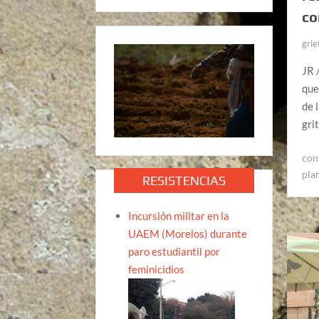
co
grie
JR 
que
de 
gri
con
pla
RESISTENCIAS
Incursión militar en la
UAEM (Morelos) durante
paro estudiantil por
feminicidios