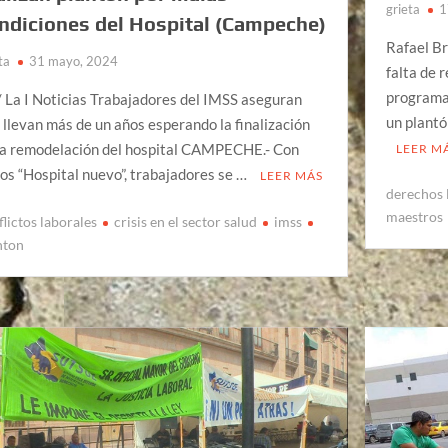
grieta
1
ndiciones del Hospital (Campeche)
Rafael B
ta
31 mayo, 2024
falta de 
programa
/ La I Noticias Trabajadores del IMSS aseguran
un plantó
 llevan más de un años esperando la finalización
la remodelación del hospital CAMPECHE.- Con
LEER M
tos “Hospital nuevo”, trabajadores se …
LEER MÁS
derechos 
maestros
flictos laborales
crisis en el sector salud
imss
nton