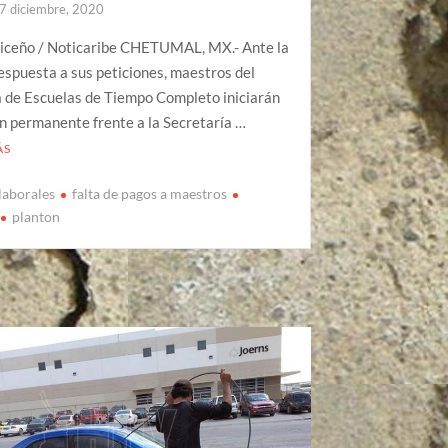
7 diciembre, 2020
riceño / Noticaribe CHETUMAL, MX.- Ante la
respuesta a sus peticiones, maestros del
 de Escuelas de Tiempo Completo iniciarán
n permanente frente a la Secretaría …
ÁS
laborales
falta de pagos a maestros
planton