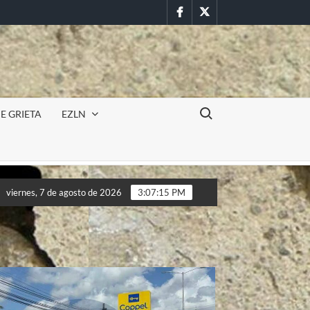
Facebook
Twitter
Buscar:
E GRIETA
EZLN
ncursión militar en la UAEM (Morelos) durante paro estudiantil p
viernes, 7 de agosto de 2026
3:07:17 PM
ncursión militar en la UAEM (Morelos) durante paro estudiantil p