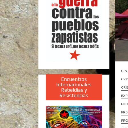
CIN
Encuentros
CRI
Internacionales
CRI
Rebeldías y
Resistencias
EXP
NOT
PRE
PRO