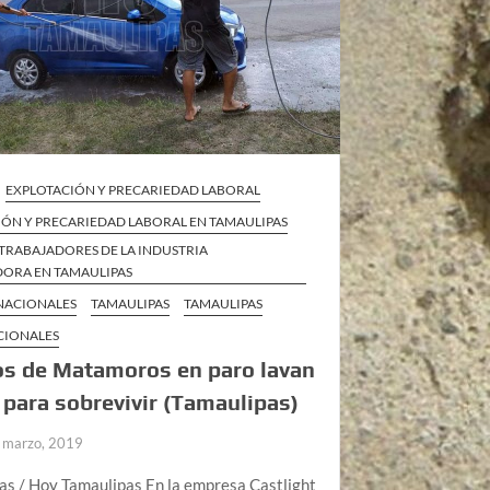
EXPLOTACIÓN Y PRECARIEDAD LABORAL
IÓN Y PRECARIEDAD LABORAL EN TAMAULIPAS
TRABAJADORES DE LA INDUSTRIA
ORA EN TAMAULIPAS
 NACIONALES
TAMAULIPAS
TAMAULIPAS
CIONALES
os de Matamoros en paro lavan
 para sobrevivir (Tamaulipas)
 marzo, 2019
as / Hoy Tamaulipas En la empresa Castlight