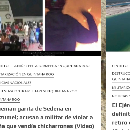
TILLO
LA NIÑEZ EN LA TORMENTA EN QUINTANA ROO
CINTILLO
DESTRUCC
ITARIZACIÓN EN QUINTANA ROO
QUINTAN
ICIAS NACIONALES
MILITARI
TESTAS CONTRA MILITARES EN QUINTANA ROO
NOTICIAS
NTANA ROO
El Ejé
eman garita de Sedena en
defini
zumel; acusan a militar de violar a
retiro
ña que vendía chicharrones (Video)