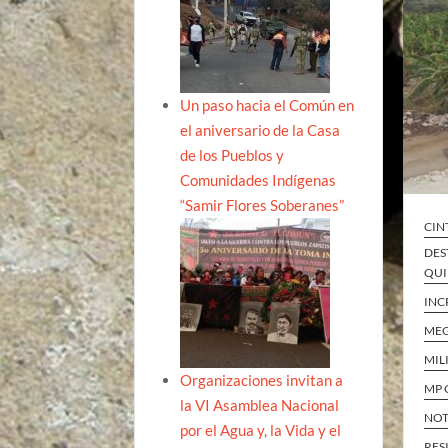
Un paso hacia el Común en
el aniversario de la Casa
de los Pueblos y
Comunidades Indígenas
“Samir Flores Soberanes”
CIN
DES
QUI
INC
ME
MIL
Organizaciones invitan a
MP 
la VI Asamblea Nacional
NOT
por el Agua y, la Vida y el
RES