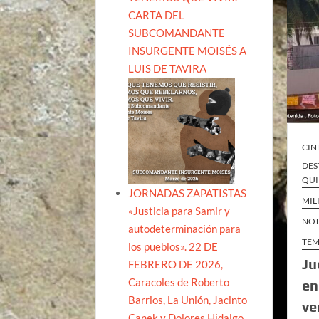
CARTA DEL
SUBCOMANDANTE
INSURGENTE MOISÉS A
LUIS DE TAVIRA
CIN
DES
QUI
JORNADAS ZAPATISTAS
MIL
«Justicia para Samir y
NOT
autodeterminación para
TEM
los pueblos». 22 DE
Ju
FEBRERO DE 2026,
Caracoles de Roberto
en
Barrios, La Unión, Jacinto
ve
Canek y Dolores Hidalgo