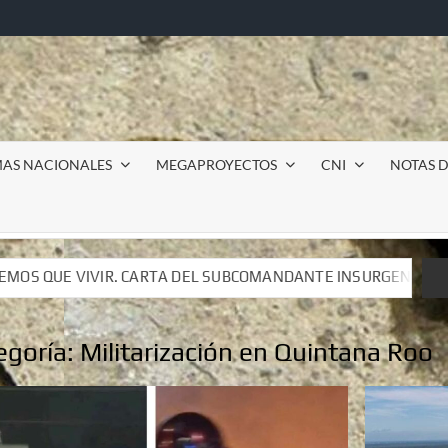
MAS NACIONALES
MEGAPROYECTOS
CNI
NOTAS D
UBCOMANDANTE INSURGENTE MOISÉS A LUIS DE TAVIRA
UBCOMANDANTE INSURGENTE MOISÉS A LUIS DE TAVIRA
egoría:
Militarización en Quintana Roo