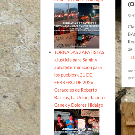
(Q
grie
Cla
BAC
Roo
de 
JORNADAS ZAPATISTAS
L
«Justicia para Samir y
autodeterminación para
amp
los pueblos». 21 DE
pro
FEBRERO DE 2026,
Caracoles de Roberto
Barrios, La Unión, Jacinto
Canek y Dolores Hidalgo