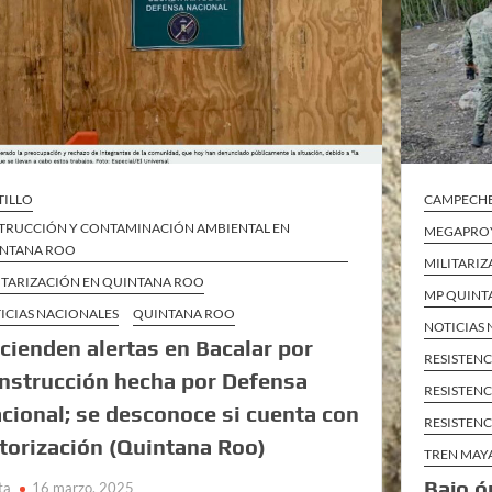
TILLO
CAMPECH
TRUCCIÓN Y CONTAMINACIÓN AMBIENTAL EN
MEGAPROY
NTANA ROO
MILITARI
ITARIZACIÓN EN QUINTANA ROO
MP QUINT
ICIAS NACIONALES
QUINTANA ROO
NOTICIAS
cienden alertas en Bacalar por
RESISTENC
nstrucción hecha por Defensa
RESISTENC
cional; se desconoce si cuenta con
RESISTENC
torización (Quintana Roo)
TREN MAY
Bajo ó
ta
16 marzo, 2025