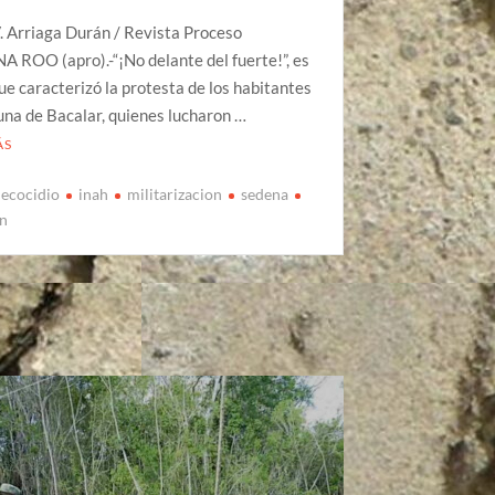
. Arriaga Durán / Revista Proceso
ROO (apro).-“¡No delante del fuerte!”, es
que caracterizó la protesta de los habitantes
una de Bacalar, quienes lucharon …
ÁS
ecocidio
inah
militarizacion
sedena
on