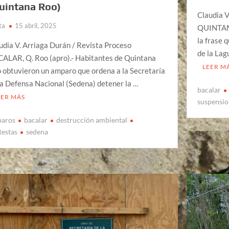
uintana Roo)
Claudia V
ta
15 abril, 2025
QUINTANA 
la frase 
udia V. Arriaga Durán / Revista Proceso
de la Lag
ALAR, Q. Roo (apro).- Habitantes de Quintana
LEER M
 obtuvieron un amparo que ordena a la Secretaría
la Defensa Nacional (Sedena) detener la …
bacalar
EER MÁS
suspensi
aros
bacalar
destrucción ambiental
testas
sedena