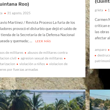
(Quint
uintana Roo)
grieta
1
ta
31 agosto, 2025
Carmen Mo
avio Martínez / Revista Proceso La furia de los
critican 
ladores provocó el disturbio que dejó el saldo de
las obras
 tienda de la Secretaría de la Defensa Nacional
afectar a
ueada y quemada; …
LEER MÁS
amparo
sos de militares
abusos de militares contra
destruc
lacion civil
agresion sexual de militares
patrimoni
itarizacion
violación a niños
violacion de
eres por fuerzas armadas