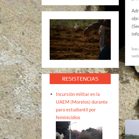
Adr
obr
(Se
inf
bac
sed
RESISTENCIAS
Incursión militar en la
UAEM (Morelos) durante
paro estudiantil por
feminicidios