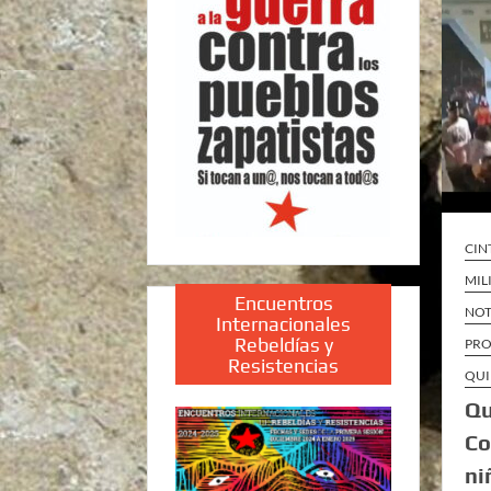
CIN
MIL
Encuentros
NOT
Internacionales
Rebeldías y
PRO
Resistencias
QUI
Qu
Co
ni