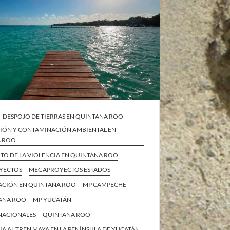
DESPOJO DE TIERRAS EN QUINTANA ROO
IÓN Y CONTAMINACIÓN AMBIENTAL EN
A ROO
TO DE LA VIOLENCIA EN QUINTANA ROO
YECTOS
MEGAPROYECTOS ESTADOS
ZACIÓN EN QUINTANA ROO
MP CAMPECHE
ANA ROO
MP YUCATÁN
 NACIONALES
QUINTANA ROO
IA AL TREN MAYA EN LA PENÍNSULA DE YUCATÁN