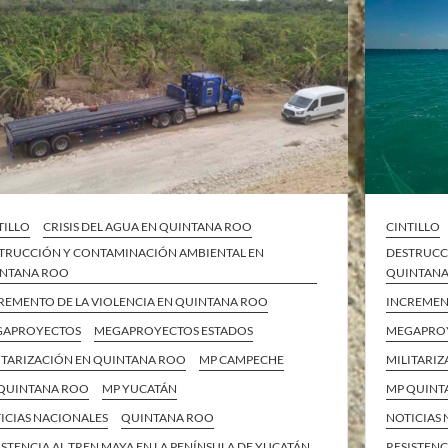
TILLO
CRISIS DEL AGUA EN QUINTANA ROO
CINTILLO
TRUCCIÓN Y CONTAMINACIÓN AMBIENTAL EN
DESTRUCC
NTANA ROO
QUINTAN
REMENTO DE LA VIOLENCIA EN QUINTANA ROO
INCREMEN
GAPROYECTOS
MEGAPROYECTOS ESTADOS
MEGAPRO
ITARIZACIÓN EN QUINTANA ROO
MP CAMPECHE
MILITARI
QUINTANA ROO
MP YUCATÁN
MP QUINT
ICIAS NACIONALES
QUINTANA ROO
NOTICIAS
ISTENCIA AL TREN MAYA EN LA PENÍNSULA DE YUCATÁN
RESISTENC