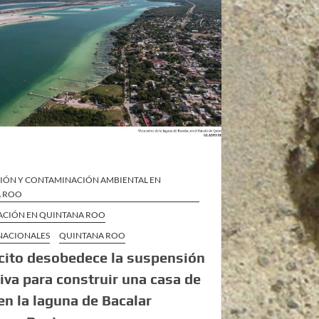
IÓN Y CONTAMINACIÓN AMBIENTAL EN
A ROO
ZACIÓN EN QUINTANA ROO
 NACIONALES
QUINTANA ROO
rcito desobedece la suspensión
tiva para construir una casa de
 en la laguna de Bacalar