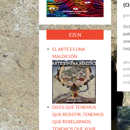
(Q
grie
Oct
pob
EZLN
una
saq
EL ARTE ES UNA
MALDICIÓN
abu
pob
mil
muj
DILES QUE TENEMOS
QUE RESISTIR, TENEMOS
QUE REBELARNOS,
TENEMOS QUE VIVIR.