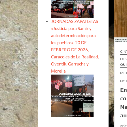
JORNADAS ZAPATISTAS
«Justicia para Samir y
autodeterminación para
los pueblos». 20 DE
FEBRERO DE 2026,
CIN
Caracoles de La Realidad,
DES
Oventik, Garrucha y
QUI
Morelia
MIL
NOT
En
co
Na
au
grie