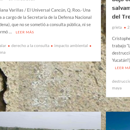
salvam
iana Varillas / El Universal Cancún, Q. Roo.- Una
del Tr
a a cargo de la Secretaría de la Defensa Nacional
dena), que no se sometió a consulta pública, ni se
grieta
2
ormó …
LEER MÁS
Cristophe
alar
derecho a la consulta
impacto ambiental
trabajo “
ena
destrucci
Yucatán”(
LEER M
destrucci
maya