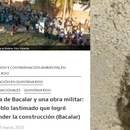
IÓN Y CONTAMINACIÓN AMBIENTAL EN
A ROO
ZACIÓN EN QUINTANA ROO
 NACIONALES
QUINTANA ROO
 de Bacalar y una obra militar:
blo lastimado que logró
der la construcción (Bacalar)
7 marzo, 2025