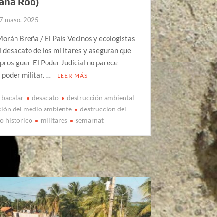
ana Roo)
7 mayo, 2025
rán Breña / El País Vecinos y ecologistas
el desacato de los militares y aseguran que
 prosiguen El Poder Judicial no parece
l poder militar. …
LEER MÁS
bacalar
desacato
destrucción ambiental
ción del medio ambiente
destruccion del
o historico
militares
semarnat