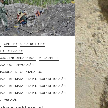
E
CINTILLO
MEGAPROYECTOS
ECTOS ESTADOS
ZACIÓN EN QUINTANA ROO
MP CAMPECHE
ANA ROO
MP YUCATÁN
 NACIONALES
QUINTANA ROO
IA AL TREN MAYA EN LA PENÍNSULA DE YUCATÁN
IA AL TREN MAYA EN LA PENÍNSULA DE YUCATÁN
IA AL TREN MAYA EN LA PENÍNSULA DE YUCATÁN
A
YUCATÁN
rdenes militares, el