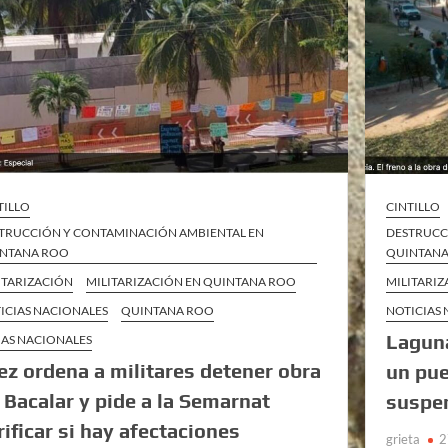
TILLO
CINTILLO
TRUCCIÓN Y CONTAMINACIÓN AMBIENTAL EN
DESTRUCC
NTANA ROO
QUINTAN
ITARIZACIÓN
MILITARIZACIÓN EN QUINTANA ROO
MILITARI
ICIAS NACIONALES
QUINTANA ROO
NOTICIAS
Laguna
AS NACIONALES
ez ordena a militares detener obra
un pue
 Bacalar y pide a la Semarnat
suspen
rificar si hay afectaciones
grieta
2