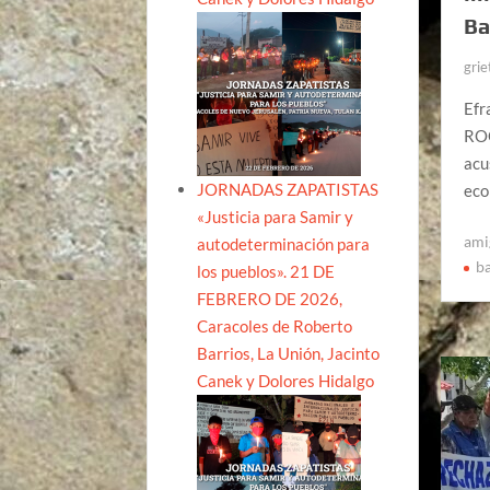
Ba
grie
Efr
ROO
acu
JORNADAS ZAPATISTAS
eco
«Justicia para Samir y
ami
autodeterminación para
b
los pueblos». 21 DE
FEBRERO DE 2026,
Caracoles de Roberto
Barrios, La Unión, Jacinto
Canek y Dolores Hidalgo