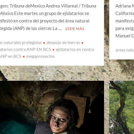
gen; Tribuna deMexico Andrea Villareal / Tribuna
Adriana M
México Este martes un grupo de ejidatarios se
Californi
ifestó en contra del proyecto del área natural
manifesta
tegida (ANP) de las sierras La …
para exig
LEER MÁS
Manuel C
as naturales protegidas
despojo de tierras
datarios contra ANP EN BCS
ejidatarios en contra
areas nat
ANP en BCS
megaproyectos