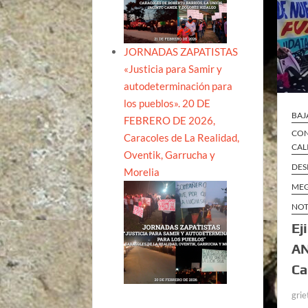
JORNADAS ZAPATISTAS
«Justicia para Samir y
autodeterminación para
los pueblos». 20 DE
BAJ
FEBRERO DE 2026,
CON
Caracoles de La Realidad,
CAL
Oventik, Garrucha y
DES
Morelia
MEG
NOT
Ej
AN
Ca
grie