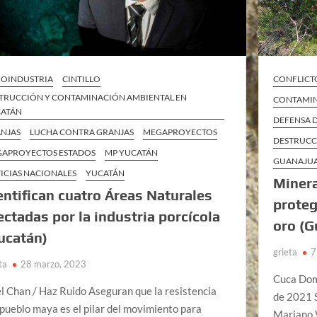
OINDUSTRIA
CINTILLO
CONFLICT
TRUCCIÓN Y CONTAMINACIÓN AMBIENTAL EN
CONTAMIN
ATÁN
DEFENSA D
NJAS
LUCHA CONTRA GRANJAS
MEGAPROYECTOS
DESTRUCC
APROYECTOS ESTADOS
MP YUCATÁN
GUANAJU
ICIAS NACIONALES
YUCATÁN
Minera
entifican cuatro Áreas Naturales
proteg
ectadas por la industria porcícola
oro (G
ucatán)
grieta
7
ta
28 marzo, 2023
Cuca Dom
el Chan / Haz Ruido Aseguran que la resistencia
de 2021 
 pueblo maya es el pilar del movimiento para
Mariano 