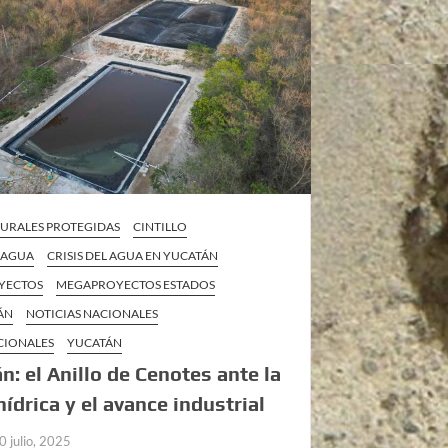
TURALES PROTEGIDAS
CINTILLO
L AGUA
CRISIS DEL AGUA EN YUCATÁN
YECTOS
MEGAPROYECTOS ESTADOS
ÁN
NOTICIAS NACIONALES
CIONALES
YUCATÁN
n: el Anillo de Cenotes ante la
 hídrica y el avance industrial
0 julio, 2025