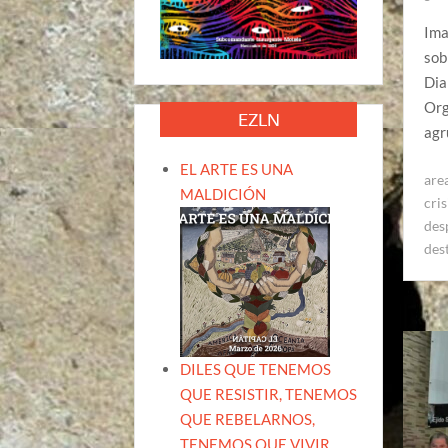
Ima
sob
Dia
Org
EZLN
agr
EL ARTE ES UNA
are
MALDICIÓN
cris
des
des
DILES QUE TENEMOS
QUE RESISTIR, TENEMOS
QUE REBELARNOS,
TENEMOS QUE VIVIR.