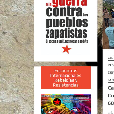
CIN
DES
Encuentros
DES
Internacionales
Rebeldías y
NOT
Resistencias
Ca
Cr
60
grie