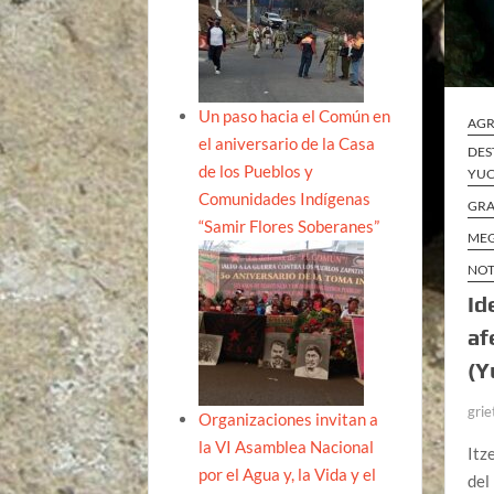
Un paso hacia el Común en
AGR
el aniversario de la Casa
DES
de los Pueblos y
YUC
Comunidades Indígenas
GRA
“Samir Flores Soberanes”
MEG
NOT
Id
af
(Y
grie
Organizaciones invitan a
la VI Asamblea Nacional
Itz
por el Agua y, la Vida y el
del