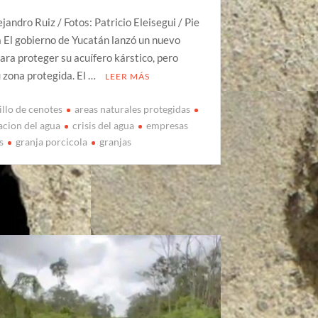
ejandro Ruiz / Fotos: Patricio Eleisegui / Pie
 El gobierno de Yucatán lanzó un nuevo
ara proteger su acuífero kárstico, pero
 zona protegida. El …
LEER MÁS
illo de cenotes
areas naturales protegidas
cion del agua
crisis del agua
empresas
s
granja porcicola
granjas