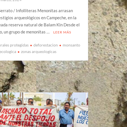
errato / Infolliteras Menonitas arrasan
estigios arqueológicos en Campeche, en la
eada reserva natural de Balam Kin Desde el
ro, un grupo de menonitas …
LEER MÁS
urales protegidas
deforestacion
monsanto
 ecologica
zonas arqueologicas