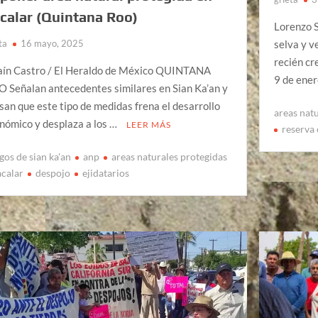
calar (Quintana Roo)
Lorenzo S
ta
16 mayo, 2025
selva y v
recién cr
aín Castro / El Heraldo de México QUINTANA
9 de ene
 Señalan antecedentes similares en Sian Ka’an y
san que este tipo de medidas frena el desarrollo
areas nat
nómico y desplaza a los …
LEER MÁS
reserva
gos de sian ka'an
anp
areas naturales protegidas
acalar
despojo
ejidatarios