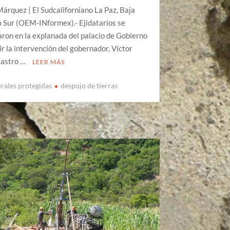
árquez | El Sudcaliforniano La Paz, Baja
a Sur (OEM-INformex).- Ejidatarios se
ron en la explanada del palacio de Gobierno
ir la intervención del gobernador, Víctor
astro …
LEER MÁS
urales protegidas
despojo de tierras