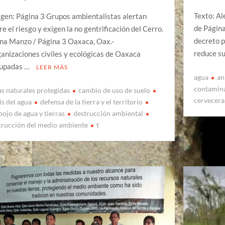
Texto: Al
gen: Página 3 Grupos ambientalistas alertan
de Página
re el riesgo y exigen la no gentrificación del Cerro.
decreto p
na Manzo / Página 3 Oaxaca, Oax.-
reduce su
anizaciones civiles y ecológicas de Oaxaca
upadas …
LEER MÁS
agua
an
contamina
as naturales protegidas
cambio de uso de suelo
cervecera
is del agua
defensa de la tierra y el territorio
pojo de agua y tierras
destrucción ambiental
trucción del medio ambiente
t