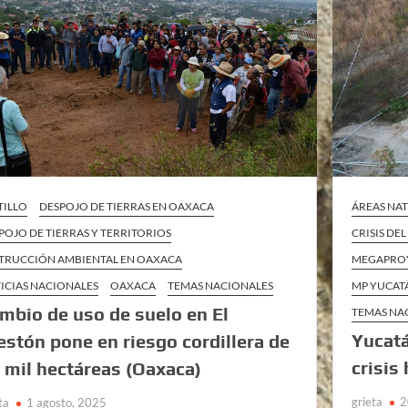
TILLO
DESPOJO DE TIERRAS EN OAXACA
ÁREAS NA
POJO DE TIERRAS Y TERRITORIOS
CRISIS DE
TRUCCIÓN AMBIENTAL EN OAXACA
MEGAPRO
ICIAS NACIONALES
OAXACA
TEMAS NACIONALES
MP YUCAT
mbio de uso de suelo en El
TEMAS NA
Yucatá
estón pone en riesgo cordillera de
crisis
 mil hectáreas (Oaxaca)
grieta
2
ta
1 agosto, 2025