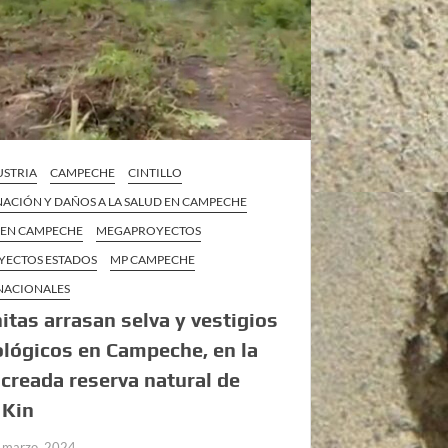
STRIA
CAMPECHE
CINTILLO
ACIÓN Y DAÑOS A LA SALUD EN CAMPECHE
 EN CAMPECHE
MEGAPROYECTOS
ECTOS ESTADOS
MP CAMPECHE
 NACIONALES
tas arrasan selva y vestigios
lógicos en Campeche, en la
 creada reserva natural de
 Kin
 marzo, 2024