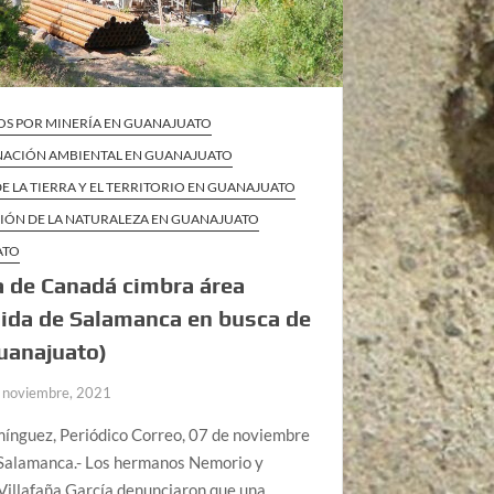
OS POR MINERÍA EN GUANAJUATO
ACIÓN AMBIENTAL EN GUANAJUATO
E LA TIERRA Y EL TERRITORIO EN GUANAJUATO
IÓN DE LA NATURALEZA EN GUANAJUATO
ATO
 de Canadá cimbra área
ida de Salamanca en busca de
uanajuato)
 noviembre, 2021
ínguez, Periódico Correo, 07 de noviembre
Salamanca.- Los hermanos Nemorio y
Villafaña García denunciaron que una