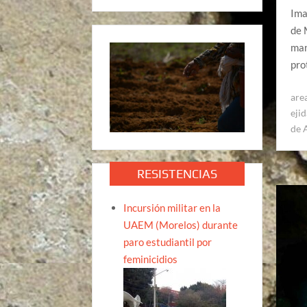
Ima
de 
man
pro
are
eji
de 
RESISTENCIAS
Incursión militar en la
UAEM (Morelos) durante
paro estudiantil por
feminicidios