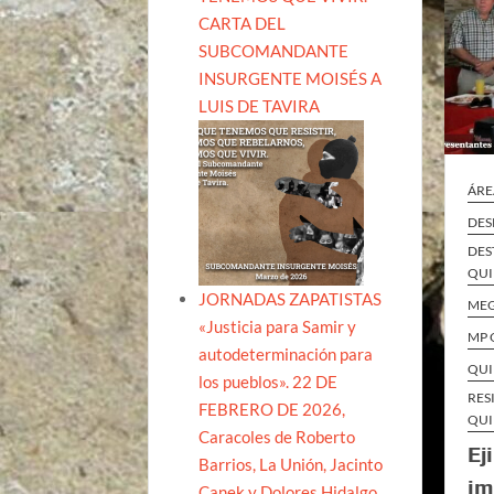
CARTA DEL
SUBCOMANDANTE
INSURGENTE MOISÉS A
LUIS DE TAVIRA
ÁRE
DES
DES
QUI
JORNADAS ZAPATISTAS
ME
«Justicia para Samir y
MP 
autodeterminación para
QUI
los pueblos». 22 DE
RES
FEBRERO DE 2026,
QUI
Caracoles de Roberto
Ej
Barrios, La Unión, Jacinto
im
Canek y Dolores Hidalgo