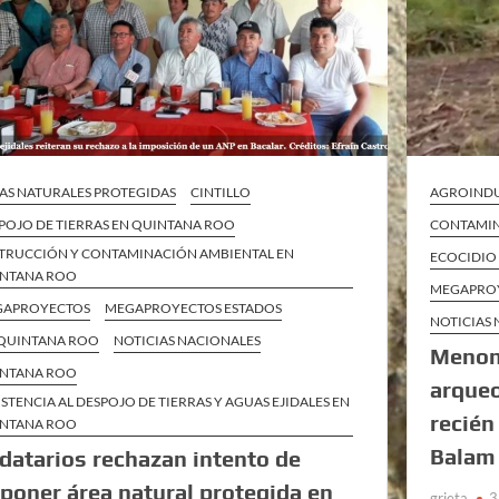
AS NATURALES PROTEGIDAS
CINTILLO
AGROINDU
POJO DE TIERRAS EN QUINTANA ROO
CONTAMIN
TRUCCIÓN Y CONTAMINACIÓN AMBIENTAL EN
ECOCIDIO
NTANA ROO
MEGAPROY
GAPROYECTOS
MEGAPROYECTOS ESTADOS
NOTICIAS
QUINTANA ROO
NOTICIAS NACIONALES
Menoni
NTANA ROO
arqueo
ISTENCIA AL DESPOJO DE TIERRAS Y AGUAS EJIDALES EN
recién
NTANA ROO
Balam
idatarios rechazan intento de
poner área natural protegida en
grieta
3