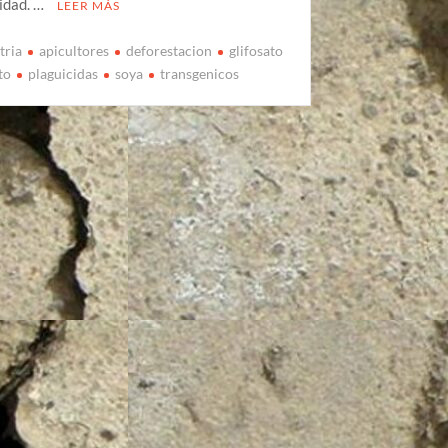
idad. …
LEER MÁS
tria
apicultores
deforestacion
glifosato
to
plaguicidas
soya
transgenicos