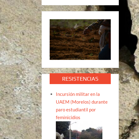
RESISTENCIAS
Incursión militar en la
UAEM (Morelos) durante
paro estudiantil por
feminicidios