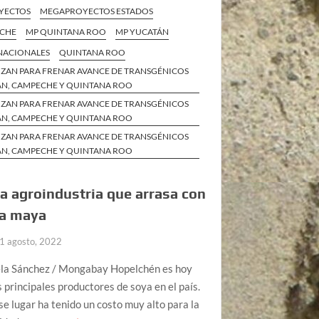
YECTOS
MEGAPROYECTOS ESTADOS
ECHE
MP QUINTANA ROO
MP YUCATÁN
 NACIONALES
QUINTANA ROO
IZAN PARA FRENAR AVANCE DE TRANSGÉNICOS
ÁN, CAMPECHE Y QUINTANA ROO
IZAN PARA FRENAR AVANCE DE TRANSGÉNICOS
ÁN, CAMPECHE Y QUINTANA ROO
IZAN PARA FRENAR AVANCE DE TRANSGÉNICOS
ÁN, CAMPECHE Y QUINTANA ROO
la agroindustria que arrasa con
va maya
1 agosto, 2022
la Sánchez / Mongabay Hopelchén es hoy
s principales productores de soya en el país.
e lugar ha tenido un costo muy alto para la