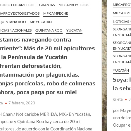
MEGAPRO
CIDIO EN CAMPECHE
GRANJAS
MEGAPROYECTOS
MP CAMP
APROYECTOS ESTADOS
MP CAMPECHE
NOTICIAS
QUINTANA ROO
MP YUCATÁN
SE ORGAN
ICIAS NACIONALES
QUINTANA ROO
YUCATÁN
EN YUCAT
stamos navegando contra
SE ORGAN
rriente”: Más de 20 mil apicultores
EN YUCAT
 la Península de Yucatán
SE ORGAN
EN YUCAT
frentan deforestación,
YUCATÁN
ntaminación por plaguicidas,
Soya: 
anjas porcícolas, robo de colmenas
la sel
ahora, poca paga por su miel
grieta
3
ta
7 febrero, 2023
por Maye
el Chan / Noticariobe MÉRIDA, MX.- En Yucatán,
uno de lo
peche y Quintana Roo hay cerca de 20 mil
Ocupar es
cultores, de acuerdo con la Coordinación Nacional