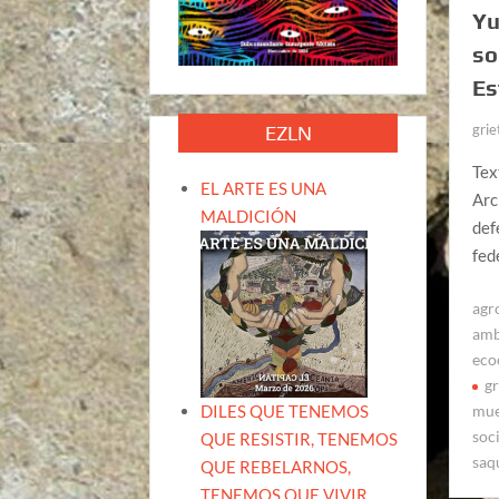
Yu
so
Es
grie
EZLN
Tex
EL ARTE ES UNA
Arc
MALDICIÓN
def
fed
agr
amb
eco
gr
DILES QUE TENEMOS
mue
soc
QUE RESISTIR, TENEMOS
saq
QUE REBELARNOS,
TENEMOS QUE VIVIR.