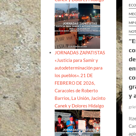
ECO
MEG
MP 
NOT
“E
co
JORNADAS ZAPATISTAS
de
«Justicia para Samir y
en
autodeterminación para
los pueblos». 21 DE
co
FEBRERO DE 2026,
gr
Caracoles de Roberto
y 
Barrios, La Unión, Jacinto
Canek y Dolores Hidalgo
grie
Itz
Cam
api