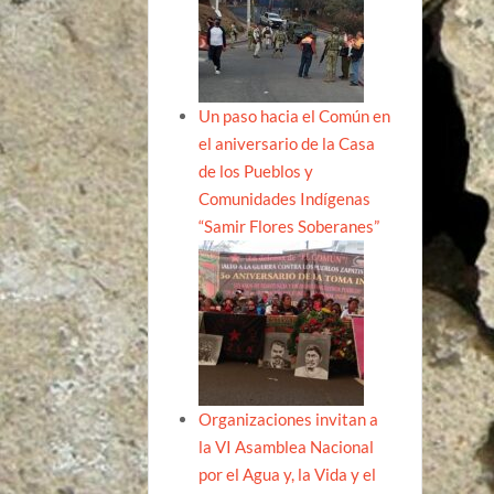
Un paso hacia el Común en
el aniversario de la Casa
de los Pueblos y
Comunidades Indígenas
“Samir Flores Soberanes”
Organizaciones invitan a
la VI Asamblea Nacional
por el Agua y, la Vida y el