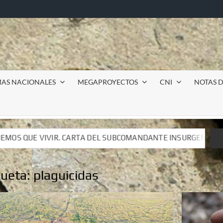
MAS NACIONALES
MEGAPROYECTOS
CNI
NOTAS D
SUBCOMANDANTE INSURGENTE MOISÉS A LUIS DE TAVIRA
SUBCOMANDANTE INSURGENTE MOISÉS A LUIS DE TAVIRA
queta:
plaguicidas