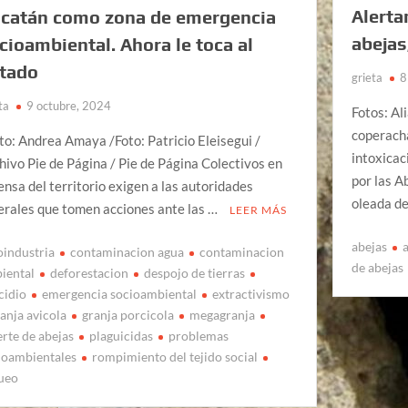
Alerta
catán como zona de emergencia
abejas
cioambiental. Ahora le toca al
tado
grieta
8
ta
9 octubre, 2024
Fotos: Al
coperach
to: Andrea Amaya /Foto: Patricio Eleisegui /
intoxicac
hivo Pie de Página / Pie de Página Colectivos en
por las A
ensa del territorio exigen a las autoridades
oleada d
erales que tomen acciones ante las …
LEER MÁS
abejas
oindustria
contaminacion agua
contaminacion
de abejas
iental
deforestacion
despojo de tierras
cidio
emergencia socioambiental
extractivismo
anja avicola
granja porcicola
megagranja
rte de abejas
plaguicidas
problemas
ioambientales
rompimiento del tejido social
ueo