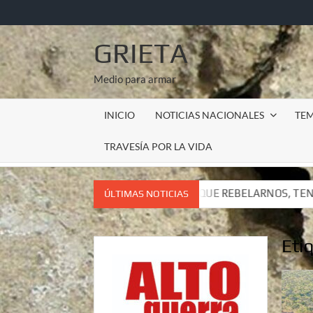
Saltar
al
contenido
GRIETA
Medio para armar
INICIO
NOTICIAS NACIONALES
TE
TRAVESÍA POR LA VIDA
TENEMOS QUE REBELARNOS, TENEMOS QUE VIVIR. CARTA DEL 
ÚLTIMAS NOTICIAS
TENEMOS QUE REBELARNOS, TENEMOS QUE VIVIR. CARTA DEL 
Eti