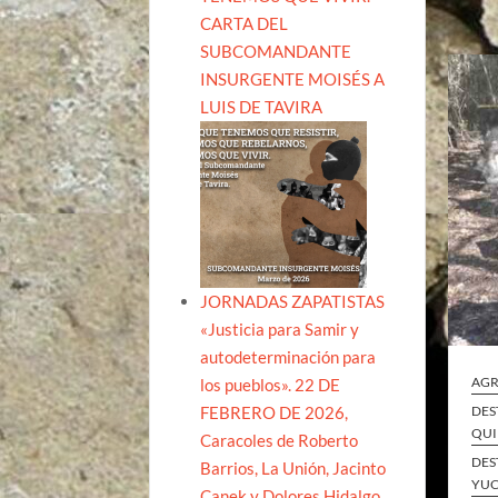
CARTA DEL
SUBCOMANDANTE
INSURGENTE MOISÉS A
LUIS DE TAVIRA
JORNADAS ZAPATISTAS
«Justicia para Samir y
autodeterminación para
AGR
los pueblos». 22 DE
FEBRERO DE 2026,
DES
QUI
Caracoles de Roberto
DES
Barrios, La Unión, Jacinto
YUC
Canek y Dolores Hidalgo