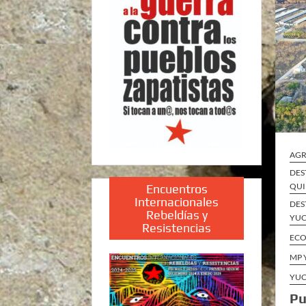
AGR
DES
QUI
Encuentros
Internacionales
DES
Rebeldías y
YUC
Resistencias
ECO
MP 
YUC
Pu