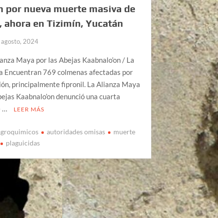
n por nueva muerte masiva de
, ahora en Tizimín, Yucatán
 agosto, 2024
ianza Maya por las Abejas Kaabnalo’on / La
a Encuentran 769 colmenas afectadas por
ión, principalmente fipronil. La Alianza Maya
bejas Kaabnalo’on denunció una cuarta
e …
LEER MÁS
agroquimicos
autoridades omisas
muerte
plaguicidas