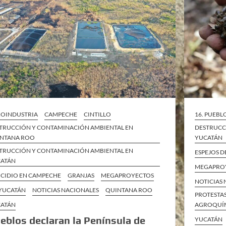
OINDUSTRIA
CAMPECHE
CINTILLO
16. PUEBL
TRUCCIÓN Y CONTAMINACIÓN AMBIENTAL EN
DESTRUCC
NTANA ROO
YUCATÁN
TRUCCIÓN Y CONTAMINACIÓN AMBIENTAL EN
ESPEJOS D
ATÁN
MEGAPROY
CIDIO EN CAMPECHE
GRANJAS
MEGAPROYECTOS
NOTICIAS
YUCATÁN
NOTICIAS NACIONALES
QUINTANA ROO
PROTESTA
ATÁN
AGROQUÍM
eblos declaran la Península de
YUCATÁN