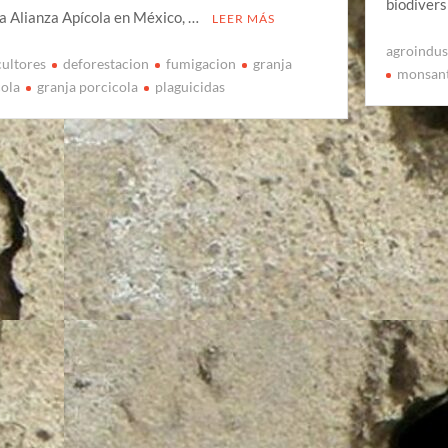
biodivers
la Alianza Apícola en México, …
LEER MÁS
agroindus
cultores
deforestacion
fumigacion
granja
monsan
cola
granja porcicola
plaguicidas