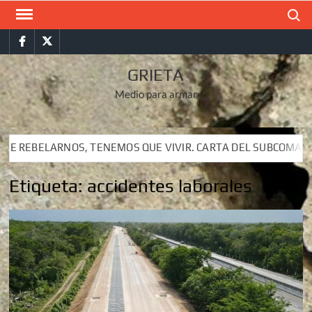
Saltar
Buscar
al
Facebook
Twitter
contenido
GRIETA
Medio para armar
 VIVIR. CARTA DEL SUBCOMANDANTE INSURGENTE MOISÉS A LU
 VIVIR. CARTA DEL SUBCOMANDANTE INSURGENTE MOISÉS A LU
Etiqueta:
accidentes laborales