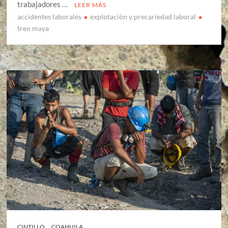
trabajadores …
LEER MÁS
accidentes laborales
explotación y precariedad laboral
tren maya
CINTILLO
COAHUILA