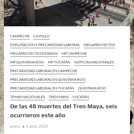
CAMPECHE
CINTILLO
EXPLOTACIÓN Y PRECARIEDAD LABORAL
MEGAPROYECTOS
MEGAPROYECTOS ESTADOS
MP CAMPECHE
MP QUINTANA ROO
MP YUCATÁN
NOTICIAS NACIONALES
PRECARIEDAD LABORAL EN CAMPECHE
PRECARIEDAD LABORAL EN QUINTANA ROO
PRECARIEDAD LABORAL EN YUCATÁN
QUINTANA ROO
TEMAS NACIONALES
TREN MAYA
YUCATÁN
De las 48 muertes del Tren Maya, seis
ocurrieron este año
grieta
4 abril, 2024