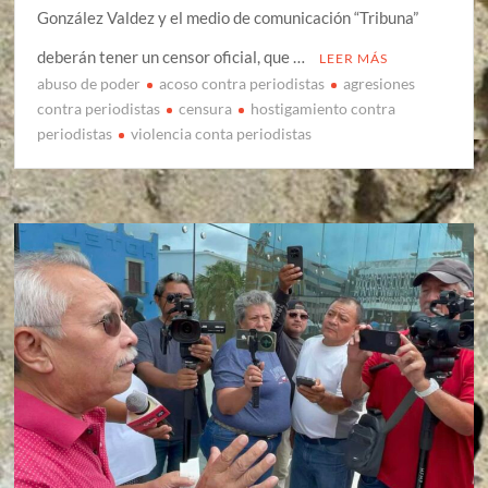
González Valdez y el medio de comunicación “Tribuna”
deberán tener un censor oficial, que …
LEER MÁS
abuso de poder
acoso contra periodistas
agresiones
contra periodistas
censura
hostigamiento contra
periodistas
violencia conta periodistas