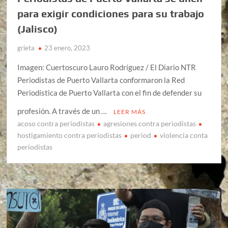
para exigir condiciones para su trabajo
(Jalisco)
grieta
23 enero, 2023
Imagen: Cuertoscuro Lauro Rodríguez / El Diario NTR
Periodistas de Puerto Vallarta conformaron la Red
Periodística de Puerto Vallarta con el fin de defender su
profesión. A través de un …
LEER MÁS
acoso contra periodistas
agresiones contra periodistas
hostigamiento contra periodistas
period
violencia conta
periodistas