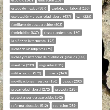
ecocidio
(147)
educacion
(209)
estado de mexico
(387)
explotacion laboral
(163)
explotación y precariedad laboral
(437)
ezln
(225)
familiares de desaparecidos
(503)
feminicidios
(837)
fosas clandestinas
(160)
la niñez en la tormenta
(193)
luchas de las mujeres
(179)
luchas y resistencias de pueblos originarios
(144)
maestros
(239)
migrantes
(312)
militarizacion
(272)
mineria
(340)
movilizaciones maestros
(156)
oaxaca
(282)
precariedad laboral
(272)
protesta
(198)
protestas por desaparecidos
(142)
reforma educativa
(512)
represion
(289)