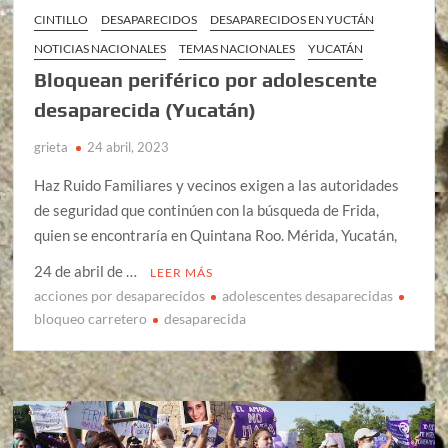
CINTILLO
DESAPARECIDOS
DESAPARECIDOS EN YUCTÁN
NOTICIAS NACIONALES
TEMAS NACIONALES
YUCATÁN
Bloquean periférico por adolescente
desaparecida (Yucatán)
grieta
24 abril, 2023
Haz Ruido Familiares y vecinos exigen a las autoridades
de seguridad que continúen con la búsqueda de Frida,
quien se encontraría en Quintana Roo. Mérida, Yucatán,
24 de abril de …
LEER MÁS
acciones por desaparecidos
adolescentes desaparecidas
bloqueo carretero
desaparecida