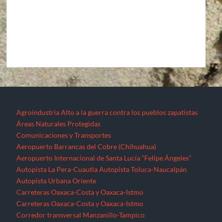
Agroindustria
Alto a la guerra contra los pueblos zapatistas
Áreas Naturales Protegidas
Comunicaciones y Transportes
Aeropuerto Barrancas del Cobre (Chihuahua)
Aeropuerto Internacional de Santa Lucía “Felipe Ángeles”
Autopista La Pera-Cuautla
Autopista Toluca-Naucalpán
Autopista Urbana Oriente
Carreteras Oaxaca-Costa y Oaxaca-Istmo
Carreteras Oaxaca-Costa y Oaxaca-Istmo
Corredor transversal Manzanillo-Tampico