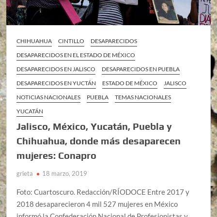
CHIHUAHUA
CINTILLO
DESAPARECIDOS
DESAPARECIDOS EN EL ESTADO DE MÉXICO
DESAPARECIDOS EN JALISCO
DESAPARECIDOS EN PUEBLA
DESAPARECIDOS EN YUCTÁN
ESTADO DE MÉXICO
JALISCO
NOTICIAS NACIONALES
PUEBLA
TEMAS NACIONALES
YUCATÁN
Jalisco, México, Yucatán, Puebla y
Chihuahua, donde más desaparecen
mujeres: Conapro
grieta
18 marzo, 2019
Foto: Cuartoscuro. Redacción/RÍODOCE Entre 2017 y
2018 desaparecieron 4 mil 527 mujeres en México
informó la Confederación Nacional de Profesionistas y