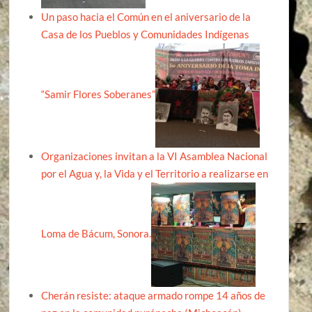
Un paso hacia el Común en el aniversario de la
Casa de los Pueblos y Comunidades Indígenas
“Samir Flores Soberanes”
Organizaciones invitan a la VI Asamblea Nacional
por el Agua y, la Vida y el Territorio a realizarse en
Loma de Bácum, Sonora.
Cherán resiste: ataque armado rompe 14 años de