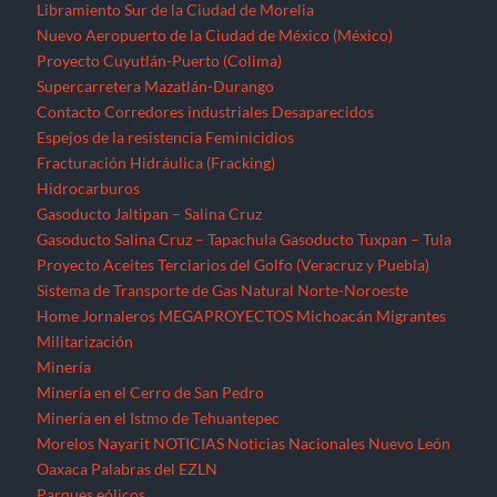
Libramiento Sur de la Ciudad de Morelia
Nuevo Aeropuerto de la Ciudad de México (México)
Proyecto Cuyutlán-Puerto (Colima)
Supercarretera Mazatlán-Durango
Contacto
Corredores industriales
Desaparecidos
Espejos de la resistencia
Feminicidios
Fracturación Hidráulica (Fracking)
Hidrocarburos
Gasoducto Jaltipan – Salina Cruz
Gasoducto Salina Cruz – Tapachula
Gasoducto Tuxpan – Tula
Proyecto Aceites Terciarios del Golfo (Veracruz y Puebla)
Sistema de Transporte de Gas Natural Norte-Noroeste
Home
Jornaleros
MEGAPROYECTOS
Michoacán
Migrantes
Militarización
Minería
Minería en el Cerro de San Pedro
Minería en el Istmo de Tehuantepec
Morelos
Nayarit
NOTICIAS
Noticias Nacionales
Nuevo León
Oaxaca
Palabras del EZLN
Parques eólicos