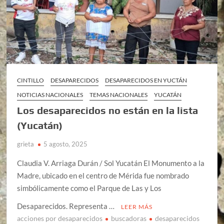
CINTILLO
DESAPARECIDOS
DESAPARECIDOS EN YUCTÁN
NOTICIAS NACIONALES
TEMAS NACIONALES
YUCATÁN
Los desaparecidos no están en la lista
(Yucatán)
grieta
5 agosto, 2025
Claudia V. Arriaga Durán / Sol Yucatán El Monumento a la
Madre, ubicado en el centro de Mérida fue nombrado
simbólicamente como el Parque de Las y Los
Desaparecidos. Representa …
LEER MÁS
acciones por desaparecidos
buscadoras
desaparecidos