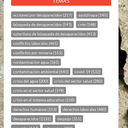
TEMAS
acciones por desaparecidos
(217)
ayotzinapa
(145)
búsqueda de desaparecidos
(593)
cnte
(148)
colectivos de búsqueda de desaparecidos
(413)
conflictos laborales
(465)
conflictos por mineria
(151)
contaminacion agua
(165)
contaminacion ambiental
(445)
covid-19
(532)
crisis del agua
(200)
crisis del sector salud
(280)
crisis en el sector salud
(378)
crisis en el sistema educativo
(158)
derechos humanos
(153)
derechos laborales
(480)
desaparecidos
(1131)
despojo
(355)