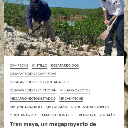
CAMPECHE
CINTILLO
DESAPARECIDOS
DESAPARECIDOS CAMPECHE
DESAPARECIDOS EN QUINTANA ROO
DESAPARECIDOS EN YUCTÁN
MEGAPROYECTOS
MEGAPROYECTOS ESTADOS
MP CAMPECHE
MP QUINTANA ROO
MP YUCATÁN
NOTICIAS NACIONALES
QUINTANA ROO
TEMAS NACIONALES
TREN MAYA
YUCATÁN
Tren maya, un megaproyecto de