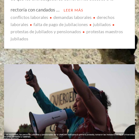
rectoría con candados …
LEER MÁS
conflictos laborales
demandas laborales
derechos
laborales
falta de pago de jubilaciones
jubilados
protestas de jubilados y pensionados
protestas maestros
jubilados