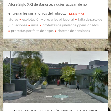
Afore Siglo XXI de Banorte, a quien acusan de no
entregarles sus ahorros del rubro …
LEER MÁS
afores
explotación y precariedad laboral
falta de pago de
jubilaciones
imss
protestas de jubilados y pensionados
protestas por falta de pagos
sistema de pensiones
CINTILLO
COLIMA
EXPLOTACIÓN Y PRECARIEDAD LABORAL