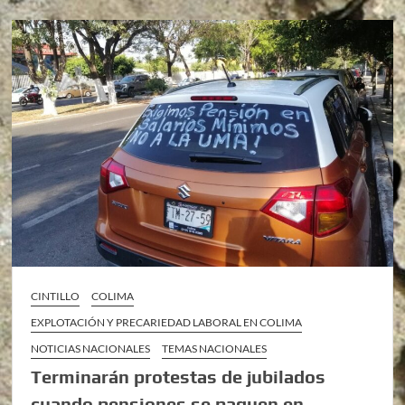
CINTILLO
COLIMA
EXPLOTACIÓN Y PRECARIEDAD LABORAL EN COLIMA
NOTICIAS NACIONALES
TEMAS NACIONALES
Terminarán protestas de jubilados
cuando pensiones se paguen en