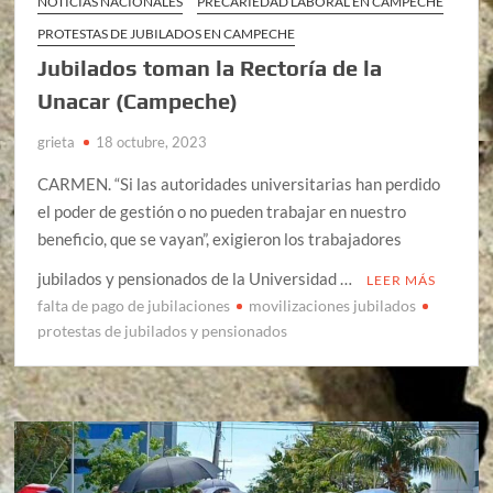
NOTICIAS NACIONALES
PRECARIEDAD LABORAL EN CAMPECHE
PROTESTAS DE JUBILADOS EN CAMPECHE
Jubilados toman la Rectoría de la
Unacar (Campeche)
grieta
18 octubre, 2023
CARMEN. “Si las autoridades universitarias han perdido
el poder de gestión o no pueden trabajar en nuestro
beneficio, que se vayan”, exigieron los trabajadores
jubilados y pensionados de la Universidad …
LEER MÁS
falta de pago de jubilaciones
movilizaciones jubilados
protestas de jubilados y pensionados