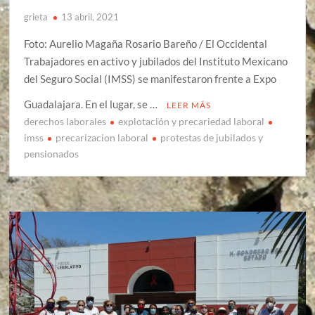
grieta
13 abril, 2021
Foto: Aurelio Magaña Rosario Bareño / El Occidental
Trabajadores en activo y jubilados del Instituto Mexicano
del Seguro Social (IMSS) se manifestaron frente a Expo
Guadalajara. En el lugar, se …
LEER MÁS
derechos laborales
explotación y precariedad laboral
imss
precarizacion laboral
protestas de jubilados y
pensionados