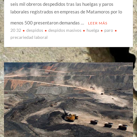
seis mil obreros despedidos tras las huelgas y paros
laborales registrados en empresas de Matamoros por lo
menos 500 presentaron demandas …
LEER MÁS
20 32
despidos
despidos masivos
huelga
paro
precariedad laboral