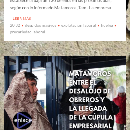
establece la baja de 130 de ellos en las próximos días,
según con lo informado Matamoros, Tam.- La empresa …
LEER MÁS
20 32
despidos masivos
explotacion laboral
huelga
precariedad laboral