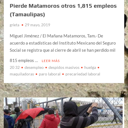
Pierde Matamoros otros 1,815 empleos
(Tamaulipas)
grieta
29 mayo, 2019
Miguel Jiménez / El Mañana Matamoros, Tam.- De
acuerdo a estadísticas del Instituto Mexicano del Seguro
Social se registra que al cierre de abril se han perdido mil
815 empleos …
LEER MÁS
20 32
desempleo
despidos masivos
huelga
maquiladoras
paro laboral
precariedad laboral