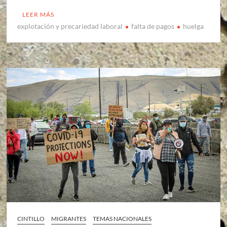
LEER MÁS
explotación y precariedad laboral
falta de pagos
huelga
CINTILLO
MIGRANTES
TEMAS NACIONALES