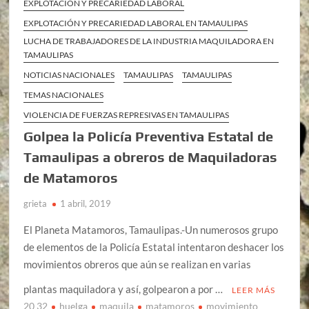
EXPLOTACIÓN Y PRECARIEDAD LABORAL
EXPLOTACIÓN Y PRECARIEDAD LABORAL EN TAMAULIPAS
LUCHA DE TRABAJADORES DE LA INDUSTRIA MAQUILADORA EN
TAMAULIPAS
NOTICIAS NACIONALES
TAMAULIPAS
TAMAULIPAS
TEMAS NACIONALES
VIOLENCIA DE FUERZAS REPRESIVAS EN TAMAULIPAS
Golpea la Policía Preventiva Estatal de
Tamaulipas a obreros de Maquiladoras
de Matamoros
grieta
1 abril, 2019
El Planeta Matamoros, Tamaulipas.-Un numerosos grupo
de elementos de la Policía Estatal intentaron deshacer los
movimientos obreros que aún se realizan en varias
plantas maquiladora y así, golpearon a por …
LEER MÁS
20 32
huelga
maquila
matamoros
movimiento