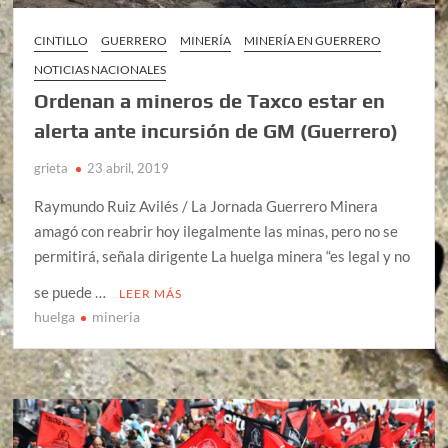
CINTILLO
GUERRERO
MINERÍA
MINERÍA EN GUERRERO
NOTICIAS NACIONALES
Ordenan a mineros de Taxco estar en
alerta ante incursión de GM (Guerrero)
grieta
23 abril, 2019
Raymundo Ruiz Avilés / La Jornada Guerrero Minera
amagó con reabrir hoy ilegalmente las minas, pero no se
permitirá, señala dirigente La huelga minera “es legal y no
se puede …
LEER MÁS
huelga
mineria