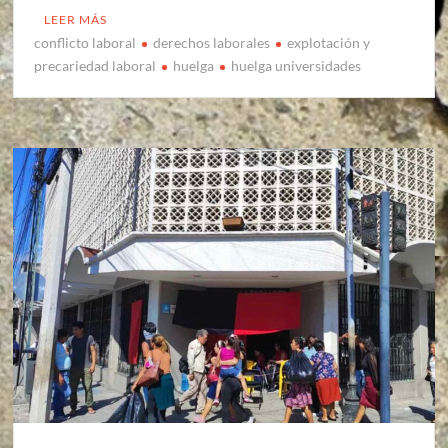
LEER MÁS
conflicto laboral
derechos laborales
explotación y
precariedad laboral
huelga
huelga universidades