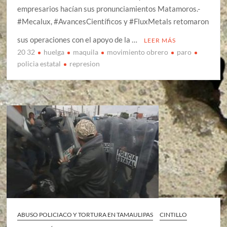
empresarios hacían sus pronunciamientos Matamoros.-
#Mecalux, #AvancesCientíficos y #FluxMetals retomaron
sus operaciones con el apoyo de la …
LEER MÁS
20 32
huelga
maquila
movimiento obrero
paro
policia estatal
represion
ABUSO POLICIACO Y TORTURA EN TAMAULIPAS
CINTILLO