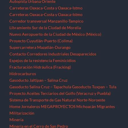
Autopista Urbana Oriente
Carreteras Oaxaca-Costa y Oaxaca-Istmo
Carreteras Oaxaca-Costa y Oaxaca-Istmo
Corredor transversal Manzanillo-Tampico
Libramiento Sur de la Ciudad de Morelia
Nuevo Aeropuerto de la Ciudad de México (México)
Proyecto Cuyutlán-Puerto (Colima)
Supercarretera Mazatlán-Durango
Contacto
Corredores industriales
Desaparecidos
Espejos de la resistencia
Feminicidios
Fracturación Hidráulica (Fracking)
Hidrocarburos
Gasoducto Jaltipan – Salina Cruz
Gasoducto Salina Cruz – Tapachula
Gasoducto Tuxpan – Tula
Proyecto Aceites Terciarios del Golfo (Veracruz y Puebla)
Sistema de Transporte de Gas Natural Norte-Noroeste
Home
Jornaleros
MEGAPROYECTOS
Michoacán
Migrantes
Militarización
Minería
Minería en el Cerro de San Pedro