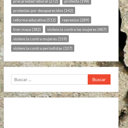
precariedad laboral
(272)
protesta
(198)
protestas por desaparecidos
(142)
reforma educativa
(512)
represion
(289)
tren maya
(382)
violencia contra las mujeres
(407)
violencia contra mujeres
(159)
violencia contra periodistas
(327)
Buscar: