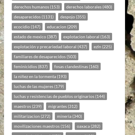
derechos humanos
(153)
derechos laborales
(480)
desaparecidos
(1131)
despojo
(355)
ecocidio
(147)
educacion
(209)
estado de mexico
(387)
explotacion laboral
(163)
explotación y precariedad laboral
(437)
ezln
(225)
familiares de desaparecidos
(503)
feminicidios
(837)
fosas clandestinas
(160)
la niñez en la tormenta
(193)
luchas de las mujeres
(179)
luchas y resistencias de pueblos originarios
(144)
maestros
(239)
migrantes
(312)
militarizacion
(272)
mineria
(340)
movilizaciones maestros
(156)
oaxaca
(282)