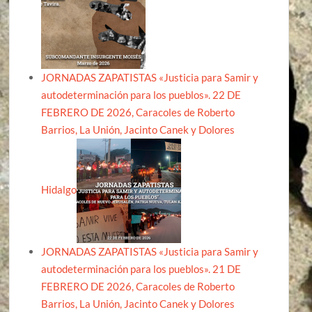
JORNADAS ZAPATISTAS «Justicia para Samir y
autodeterminación para los pueblos». 22 DE
FEBRERO DE 2026, Caracoles de Roberto
Barrios, La Unión, Jacinto Canek y Dolores
Hidalgo
JORNADAS ZAPATISTAS «Justicia para Samir y
autodeterminación para los pueblos». 21 DE
FEBRERO DE 2026, Caracoles de Roberto
Barrios, La Unión, Jacinto Canek y Dolores