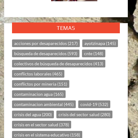
TEMAS
acciones por desaparecidos
(217)
ayotzinapa
(145)
búsqueda de desaparecidos
(593)
cnte
(148)
colectivos de búsqueda de desaparecidos
(413)
conflictos laborales
(465)
conflictos por mineria
(151)
contaminacion agua
(165)
contaminacion ambiental
(445)
covid-19
(532)
crisis del agua
(200)
crisis del sector salud
(280)
crisis en el sector salud
(378)
crisis en el sistema educativo
(158)