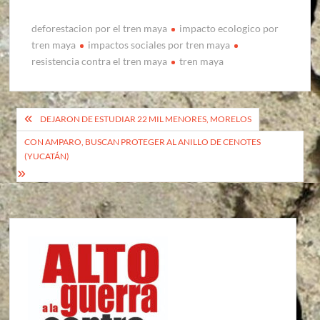
deforestacion por el tren maya
impacto ecologico por
tren maya
impactos sociales por tren maya
resistencia contra el tren maya
tren maya
Navegación
DEJARON DE ESTUDIAR 22 MIL MENORES, MORELOS
de
CON AMPARO, BUSCAN PROTEGER AL ANILLO DE CENOTES
(YUCATÁN)
entradas