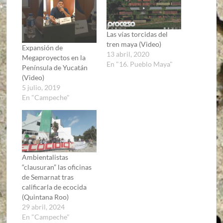
Las vías torcidas del
tren maya (Video)
Expansión de
13 abril, 2020
Megaproyectos en la
En "16. Pueblo Maya"
Península de Yucatán
(Video)
5 julio, 2019
En "Campeche"
Ambientalistas
“clausuran” las oficinas
de Semarnat tras
calificarla de ecocida
(Quintana Roo)
29 abril, 2024
En "Campeche"