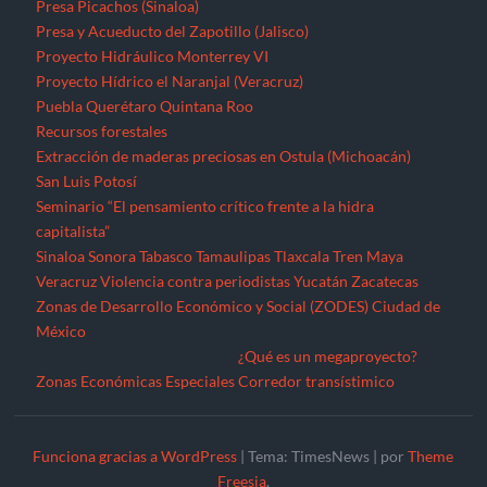
Presa Picachos (Sinaloa)
Presa y Acueducto del Zapotillo (Jalisco)
Proyecto Hidráulico Monterrey VI
Proyecto Hídrico el Naranjal (Veracruz)
Puebla
Querétaro
Quintana Roo
Recursos forestales
Extracción de maderas preciosas en Ostula (Michoacán)
San Luis Potosí
Seminario “El pensamiento crítico frente a la hidra
capitalista”
Sinaloa
Sonora
Tabasco
Tamaulipas
Tlaxcala
Tren Maya
Veracruz
Violencia contra periodistas
Yucatán
Zacatecas
Zonas de Desarrollo Económico y Social (ZODES) Ciudad de
México
¿Qué es un megaproyecto?
Zonas Económicas Especiales
Corredor transístimico
Funciona gracias a WordPress
|
Tema: TimesNews
|
por
Theme
Freesia
.