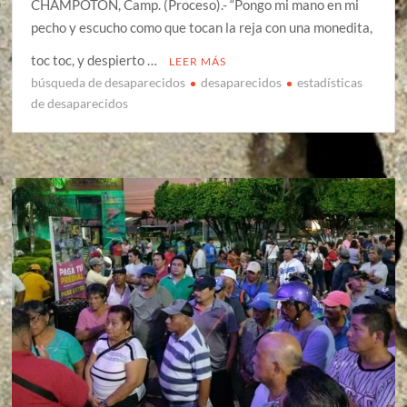
CHAMPOTÓN, Camp. (Proceso).- “Pongo mi mano en mi
pecho y escucho como que tocan la reja con una monedita,
toc toc, y despierto …
LEER MÁS
búsqueda de desaparecidos
desaparecidos
estadísticas
de desaparecidos