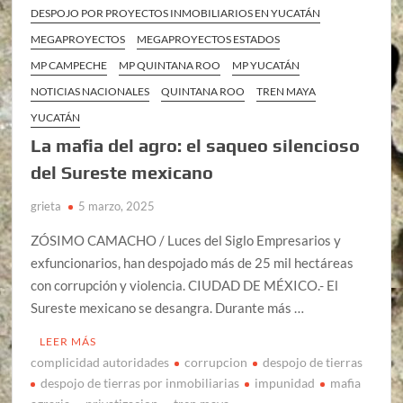
DESPOJO POR PROYECTOS INMOBILIARIOS EN YUCATÁN
MEGAPROYECTOS
MEGAPROYECTOS ESTADOS
MP CAMPECHE
MP QUINTANA ROO
MP YUCATÁN
NOTICIAS NACIONALES
QUINTANA ROO
TREN MAYA
YUCATÁN
La mafia del agro: el saqueo silencioso
del Sureste mexicano
grieta
5 marzo, 2025
ZÓSIMO CAMACHO / Luces del Siglo Empresarios y
exfuncionarios, han despojado más de 25 mil hectáreas
con corrupción y violencia. CIUDAD DE MÉXICO.- El
Sureste mexicano se desangra. Durante más …
LEER MÁS
complicidad autoridades
corrupcion
despojo de tierras
despojo de tierras por inmobiliarias
impunidad
mafia