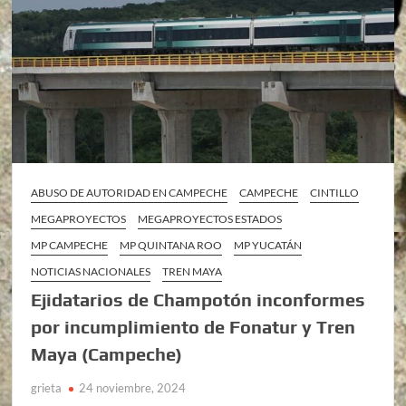
ABUSO DE AUTORIDAD EN CAMPECHE
CAMPECHE
CINTILLO
MEGAPROYECTOS
MEGAPROYECTOS ESTADOS
MP CAMPECHE
MP QUINTANA ROO
MP YUCATÁN
NOTICIAS NACIONALES
TREN MAYA
Ejidatarios de Champotón inconformes
por incumplimiento de Fonatur y Tren
Maya (Campeche)
grieta
24 noviembre, 2024