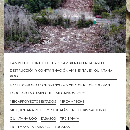
CAMPECHE
CINTILLO
CRISIS AMBIENTAL EN TABASCO
DESTRUCCIÓN Y CONTAMINACIÓN AMBIENTAL EN QUINTANA
ROO
DESTRUCCIÓN Y CONTAMINACIÓN AMBIENTAL EN YUCATÁN
ECOCIDIO EN CAMPECHE
MEGAPROYECTOS
MEGAPROYECTOS ESTADOS
MP CAMPECHE
MP QUINTANA ROO
MP YUCATÁN
NOTICIAS NACIONALES
QUINTANA ROO
TABASCO
TREN MAYA
TREN MAYA EN TABASCO
YUCATÁN