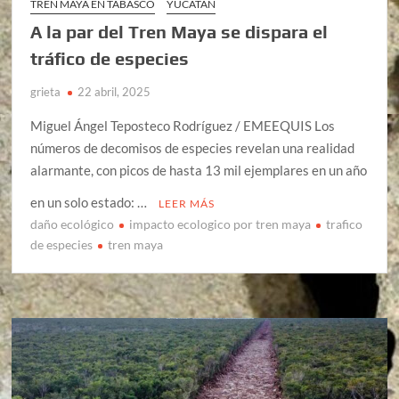
TREN MAYA EN TABASCO
YUCATÁN
A la par del Tren Maya se dispara el
tráfico de especies
grieta
22 abril, 2025
Miguel Ángel Teposteco Rodríguez / EMEEQUIS Los
números de decomisos de especies revelan una realidad
alarmante, con picos de hasta 13 mil ejemplares en un año
en un solo estado: …
LEER MÁS
daño ecológico
impacto ecologico por tren maya
trafico
de especies
tren maya