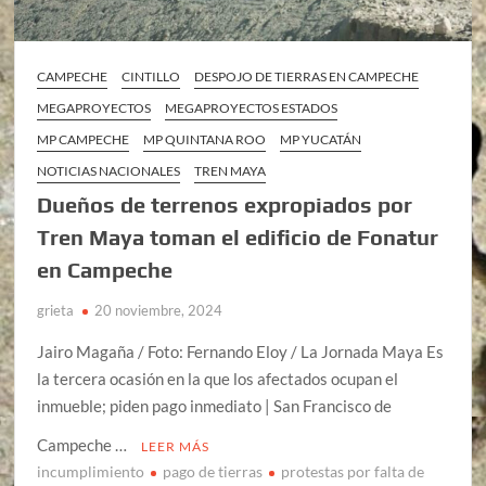
CAMPECHE
CINTILLO
DESPOJO DE TIERRAS EN CAMPECHE
MEGAPROYECTOS
MEGAPROYECTOS ESTADOS
MP CAMPECHE
MP QUINTANA ROO
MP YUCATÁN
NOTICIAS NACIONALES
TREN MAYA
Dueños de terrenos expropiados por
Tren Maya toman el edificio de Fonatur
en Campeche
grieta
20 noviembre, 2024
Jairo Magaña / Foto: Fernando Eloy / La Jornada Maya Es
la tercera ocasión en la que los afectados ocupan el
inmueble; piden pago inmediato | San Francisco de
Campeche …
LEER MÁS
incumplimiento
pago de tierras
protestas por falta de