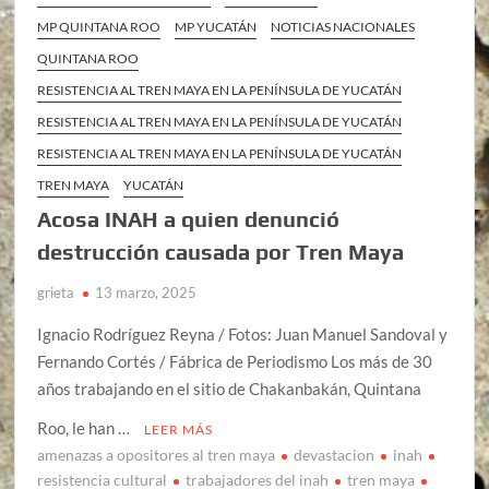
MP QUINTANA ROO
MP YUCATÁN
NOTICIAS NACIONALES
QUINTANA ROO
RESISTENCIA AL TREN MAYA EN LA PENÍNSULA DE YUCATÁN
RESISTENCIA AL TREN MAYA EN LA PENÍNSULA DE YUCATÁN
RESISTENCIA AL TREN MAYA EN LA PENÍNSULA DE YUCATÁN
TREN MAYA
YUCATÁN
Acosa INAH a quien denunció
destrucción causada por Tren Maya
grieta
13 marzo, 2025
Ignacio Rodríguez Reyna / Fotos: Juan Manuel Sandoval y
Fernando Cortés / Fábrica de Periodismo Los más de 30
años trabajando en el sitio de Chakanbakán, Quintana
Roo, le han …
LEER MÁS
amenazas a opositores al tren maya
devastacion
inah
resistencia cultural
trabajadores del inah
tren maya