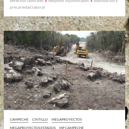
derechos laborales
despidos injustificados
explotación y
precariedad laboral
CAMPECHE
CINTILLO
MEGAPROYECTOS
MEGAPROYECTOS ESTADOS
MP CAMPECHE