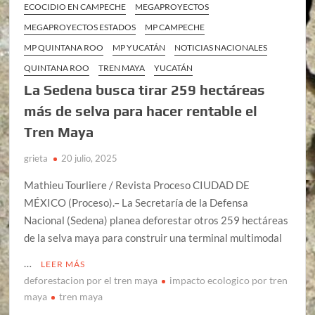
ECOCIDIO EN CAMPECHE
MEGAPROYECTOS
MEGAPROYECTOS ESTADOS
MP CAMPECHE
MP QUINTANA ROO
MP YUCATÁN
NOTICIAS NACIONALES
QUINTANA ROO
TREN MAYA
YUCATÁN
La Sedena busca tirar 259 hectáreas
más de selva para hacer rentable el
Tren Maya
grieta
20 julio, 2025
Mathieu Tourliere / Revista Proceso CIUDAD DE
MÉXICO (Proceso).– La Secretaría de la Defensa
Nacional (Sedena) planea deforestar otros 259 hectáreas
de la selva maya para construir una terminal multimodal
…
LEER MÁS
deforestacion por el tren maya
impacto ecologico por tren
maya
tren maya