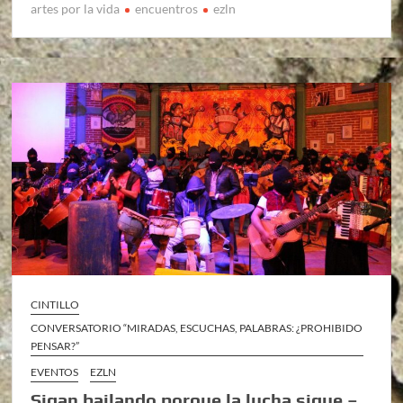
artes por la vida
encuentros
ezln
CINTILLO
CONVERSATORIO “MIRADAS, ESCUCHAS, PALABRAS: ¿PROHIBIDO
PENSAR?”
EVENTOS
EZLN
Sigan bailando porque la lucha sigue –