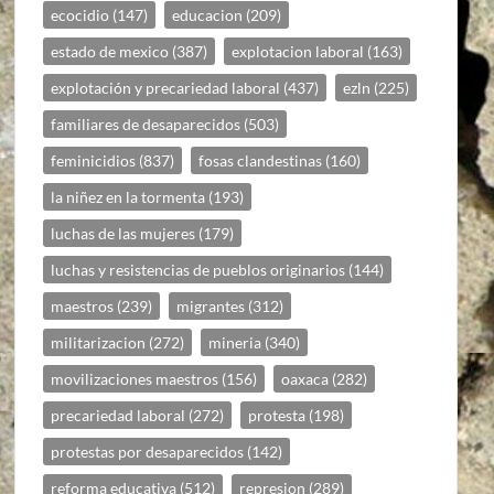
ecocidio
(147)
educacion
(209)
estado de mexico
(387)
explotacion laboral
(163)
explotación y precariedad laboral
(437)
ezln
(225)
familiares de desaparecidos
(503)
feminicidios
(837)
fosas clandestinas
(160)
la niñez en la tormenta
(193)
luchas de las mujeres
(179)
luchas y resistencias de pueblos originarios
(144)
maestros
(239)
migrantes
(312)
militarizacion
(272)
mineria
(340)
movilizaciones maestros
(156)
oaxaca
(282)
precariedad laboral
(272)
protesta
(198)
protestas por desaparecidos
(142)
reforma educativa
(512)
represion
(289)