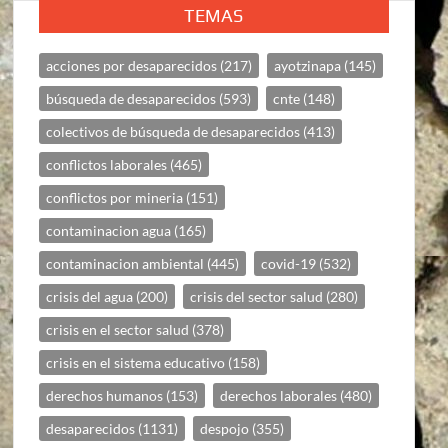
TEMAS
acciones por desaparecidos
(217)
ayotzinapa
(145)
búsqueda de desaparecidos
(593)
cnte
(148)
colectivos de búsqueda de desaparecidos
(413)
conflictos laborales
(465)
conflictos por mineria
(151)
contaminacion agua
(165)
contaminacion ambiental
(445)
covid-19
(532)
crisis del agua
(200)
crisis del sector salud
(280)
crisis en el sector salud
(378)
crisis en el sistema educativo
(158)
derechos humanos
(153)
derechos laborales
(480)
desaparecidos
(1131)
despojo
(355)