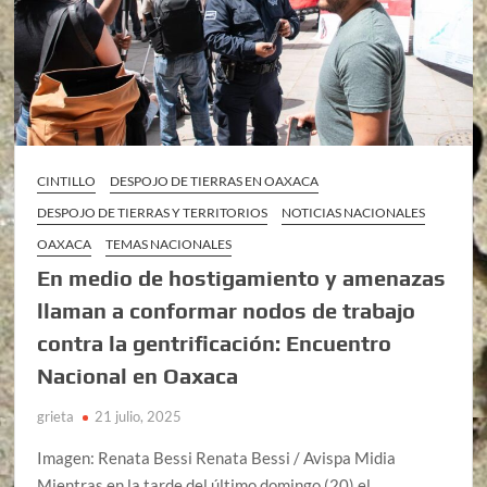
CINTILLO
DESPOJO DE TIERRAS EN OAXACA
DESPOJO DE TIERRAS Y TERRITORIOS
NOTICIAS NACIONALES
OAXACA
TEMAS NACIONALES
En medio de hostigamiento y amenazas
llaman a conformar nodos de trabajo
contra la gentrificación: Encuentro
Nacional en Oaxaca
grieta
21 julio, 2025
Imagen: Renata Bessi Renata Bessi / Avispa Midia
Mientras en la tarde del último domingo (20) el