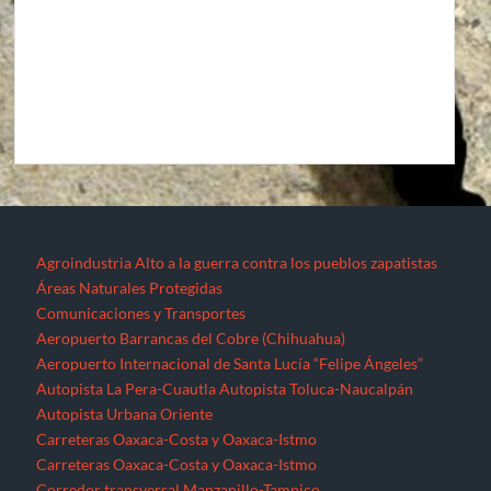
Áreas Naturales Protegidas
Comunicaciones y Transportes
Aeropuerto Barrancas del Cobre (Chihuahua)
Aeropuerto Internacional de Santa Lucía “Felipe Ángeles”
Autopista La Pera-Cuautla
Autopista Toluca-Naucalpán
Autopista Urbana Oriente
Carreteras Oaxaca-Costa y Oaxaca-Istmo
Carreteras Oaxaca-Costa y Oaxaca-Istmo
Corredor transversal Manzanillo-Tampico
Libramiento Sur de la Ciudad de Morelia
Nuevo Aeropuerto de la Ciudad de México (México)
Proyecto Cuyutlán-Puerto (Colima)
Supercarretera Mazatlán-Durango
Contacto
Corredores industriales
Desaparecidos
Espejos de la resistencia
Feminicidios
Fracturación Hidráulica (Fracking)
Hidrocarburos
Gasoducto Jaltipan – Salina Cruz
Gasoducto Salina Cruz – Tapachula
Gasoducto Tuxpan – Tula
Proyecto Aceites Terciarios del Golfo (Veracruz y Puebla)