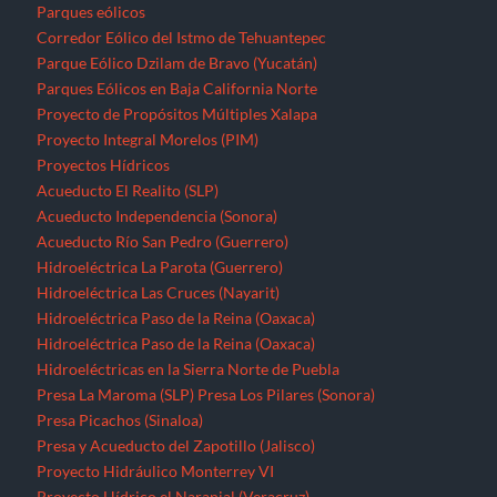
Hidroeléctrica Las Cruces (Nayarit)
Hidroeléctrica Paso de la Reina (Oaxaca)
Hidroeléctrica Paso de la Reina (Oaxaca)
Hidroeléctricas en la Sierra Norte de Puebla
Presa La Maroma (SLP)
Presa Los Pilares (Sonora)
Presa Picachos (Sinaloa)
Presa y Acueducto del Zapotillo (Jalisco)
Proyecto Hidráulico Monterrey VI
Proyecto Hídrico el Naranjal (Veracruz)
Puebla
Querétaro
Quintana Roo
Recursos forestales
Extracción de maderas preciosas en Ostula (Michoacán)
San Luis Potosí
Seminario “El pensamiento crítico frente a la hidra
capitalista”
Sinaloa
Sonora
Tabasco
Tamaulipas
Tlaxcala
Tren Maya
Veracruz
Violencia contra periodistas
Yucatán
Zacatecas
Zonas de Desarrollo Económico y Social (ZODES) Ciudad de
México
¿Qué es un megaproyecto?