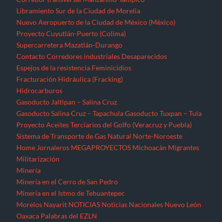
Sistema de Transporte de Gas Natural Norte-Noroeste
Home
Jornaleros
MEGAPROYECTOS
Michoacán
Migrantes
Militarización
Minería
Minería en el Cerro de San Pedro
Minería en el Istmo de Tehuantepec
Morelos
Nayarit
NOTICIAS
Noticias Nacionales
Nuevo León
Oaxaca
Palabras del EZLN
Parques eólicos
Corredor Eólico del Istmo de Tehuantepec
Parque Eólico Dzilam de Bravo (Yucatán)
Parques Eólicos en Baja California Norte
Proyecto de Propósitos Múltiples Xalapa
Proyecto Integral Morelos (PIM)
Proyectos Hídricos
Acueducto El Realito (SLP)
Acueducto Independencia (Sonora)
Acueducto Río San Pedro (Guerrero)
Hidroeléctrica La Parota (Guerrero)