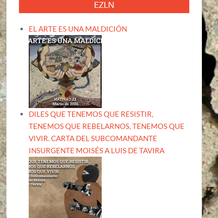
EZLN
EL ARTE ES UNA MALDICIÓN
DILES QUE TENEMOS QUE RESISTIR,
TENEMOS QUE REBELARNOS, TENEMOS QUE
VIVIR. CARTA DEL SUBCOMANDANTE
INSURGENTE MOISÉS A LUIS DE TAVIRA