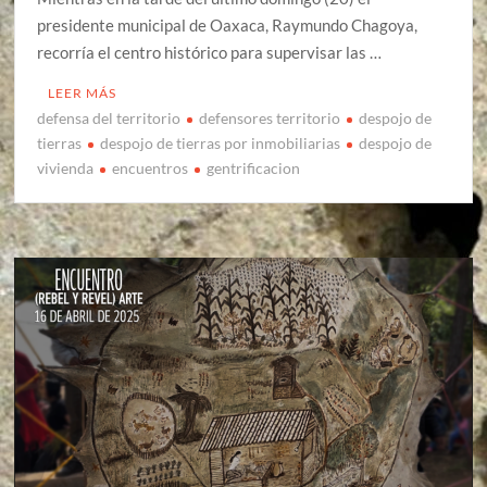
presidente municipal de Oaxaca, Raymundo Chagoya,
recorría el centro histórico para supervisar las …
LEER MÁS
defensa del territorio
defensores territorio
despojo de
tierras
despojo de tierras por inmobiliarias
despojo de
vivienda
encuentros
gentrificacion